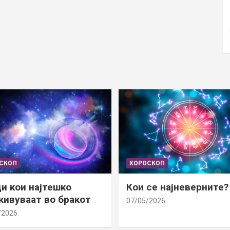
СКОП
ХОРОСКОП
и кои најтешко
Кои се најневерните?
ивуваат во бракот
07/05/2026
/2026