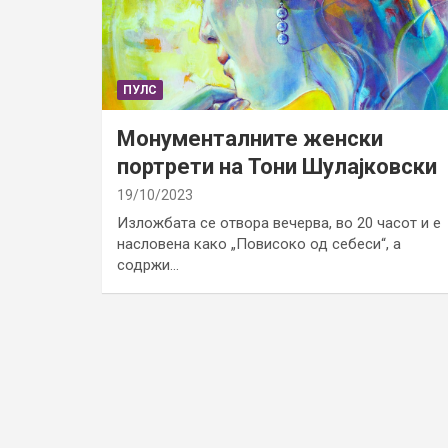
ПУЛС
Монументалните женски
портрети на Тони Шулајковски
19/10/2023
Изложбата се отвора вечерва, во 20 часот и е
насловена како „Повисоко од себеси“, а
содржи…