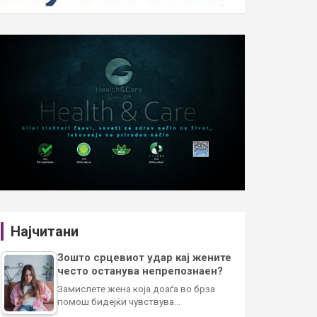
Најчитани
Зошто срцевиот удар кај жените
често останува непрепознаен?
Замислете жена која доаѓа во брза
помош бидејќи чувствува…