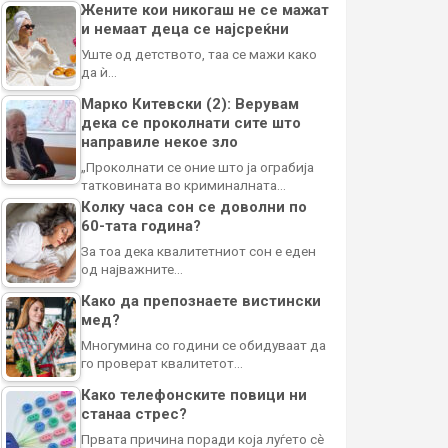
Жените кои никогаш не се мажат
и немаат деца се најсреќни
Уште од детството, таа се мажи како
да ѝ…
Марко Китевски (2): Верувам
дека се проколнати сите што
направиле некое зло
„Проколнати се оние што ја ограбија
татковината во криминалната…
Колку часа сон се доволни по
60-тата година?
За тоа дека квалитетниот сон е еден
од најважните…
Како да препознаете вистински
мед?
Многумина со години се обидуваат да
го проверат квалитетот…
Како телефонските повици ни
станаа стрес?
Првата причина поради која луѓето сè