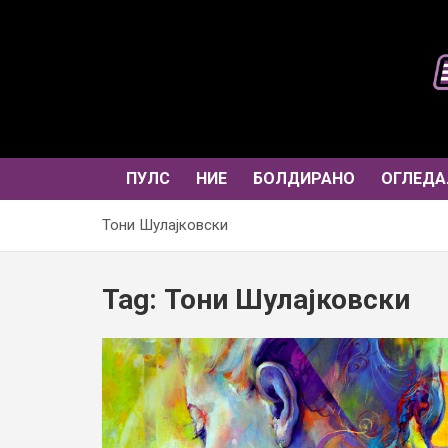
Skip
to
content
ПУЛС
НИЕ
БОЛДИРАНО
ОГЛЕДА
Тони Шулајковски
Tag:
Тони Шулајковски