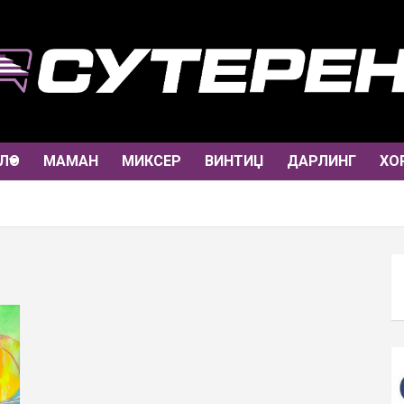
ЛО
МАМАН
МИКСЕР
ВИНТИЏ
ДАРЛИНГ
ХО