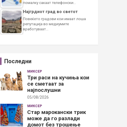
помалку сакаат телефонски…
Најгрдиот град во светот
Повеќето градови кои имаат лоша
репутација во медиумите
вработуваат…
Последни
МИКСЕР
Три раси на кучиња кои
се сметаат за
најпослушни
05/08/2026
МИКСЕР
Стар марокански трик
може да го разлади
домот без трошење