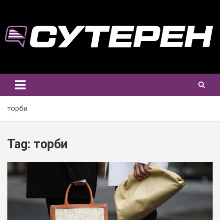
Skip
to
content
торби
Tag:
торби