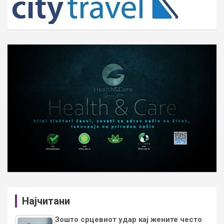
Најчитани
Зошто срцевиот удар кај жените често