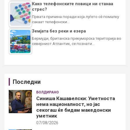
Како телефонските повици ни станаа
стрес?
Првата причина поради која луѓето сè помалку
сакаат телефонски…
Земјата без реки и езера
Бермуди, британска прекуморска територија во
северниот Атлантик, се познати…
Последни
БОЛДИРАНО
Синиша Кашавелски: Уметноста
нема националност, но јас
секогаш ќе бидам македонски
уметник
07/08/2026