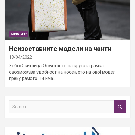
МИКСЕР
Неизоставните модели на чанти
13/04/2022
Хобо/Скитница Отсуството на крутата рамка
овозможува удобност на носењето на овој модел
преку рамото. Ги има…
S
e
a
r
c
h