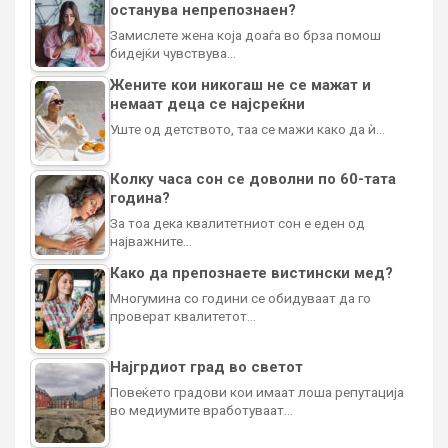
останува непрепознаен?
Замислете жена која доаѓа во брза помош
бидејќи чувствува…
Жените кои никогаш не се мажат и
немаат деца се најсреќни
Уште од детството, таа се мажи како да ѝ…
Колку часа сон се доволни по 60-тата
година?
За тоа дека квалитетниот сон е еден од
најважните…
Како да препознаете вистински мед?
Многумина со години се обидуваат да го
проверат квалитетот…
Најгрдиот град во светот
Повеќето градови кои имаат лоша репутација
во медиумите вработуваат…