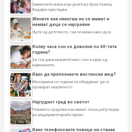
Замислете жена која доаѓа во брза помош
бидејќи чувствува…
Жените кои никогаш не се мажат и
немаат деца се најсреќни
Уште од детството, таа се мажи како да ѝ…
Колку часа сон се доволни по 60-тата
година?
За тоа дека квалитетниот сон е еден од
најважните…
Како да препознаете вистински мед?
Многумина со години се обидуваат да го
проверат квалитетот…
Најгрдиот град во светот
Повеќето градови кои имаат лоша репутација
во медиумите вработуваат…
Како телефонските повици ни станаа