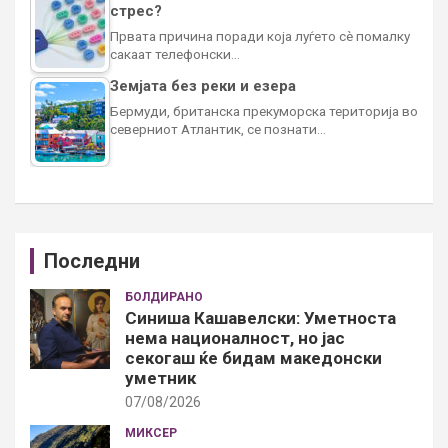
стрес?
Првата причина поради која луѓето сè помалку
сакаат телефонски…
Земјата без реки и езера
Бермуди, британска прекуморска територија во
северниот Атлантик, се познати…
Последни
БОЛДИРАНО
Синиша Кашавелски: Уметноста
нема националност, но јас
секогаш ќе бидам македонски
уметник
07/08/2026
МИКСЕР