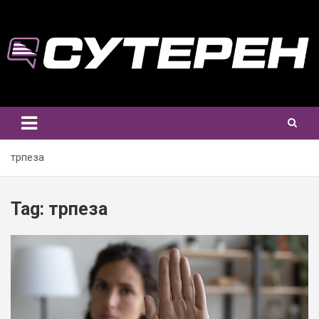
Skip
to
content
трпеза
Tag:
трпеза