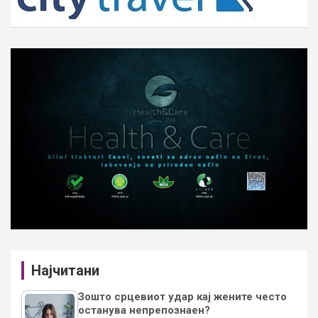
Најчитани
Зошто срцевиот удар кај жените често
останува непрепознаен?