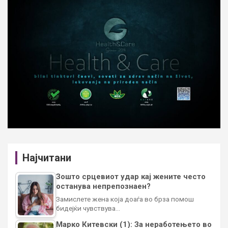
Најчитани
Зошто срцевиот удар кај жените често
останува непрепознаен?
Замислете жена која доаѓа во брза помош
бидејќи чувствува…
Марко Китевски (1): За неработењето во