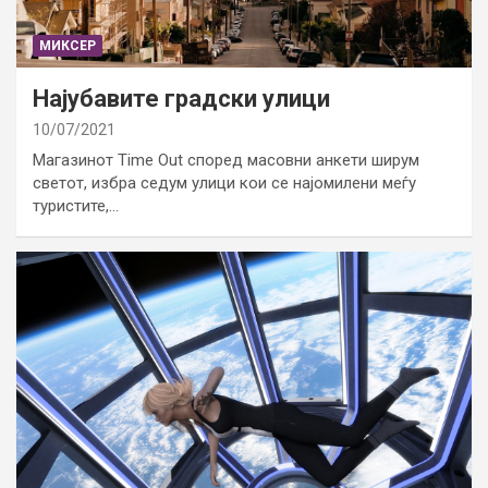
МИКСЕР
Најубавите градски улици
10/07/2021
Магазинот Time Out според масовни анкети ширум
светот, избра седум улици кои се најомилени меѓу
туристите,…