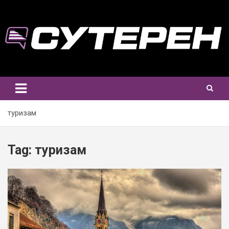
Skip
to
content
туризам
Tag:
туризам