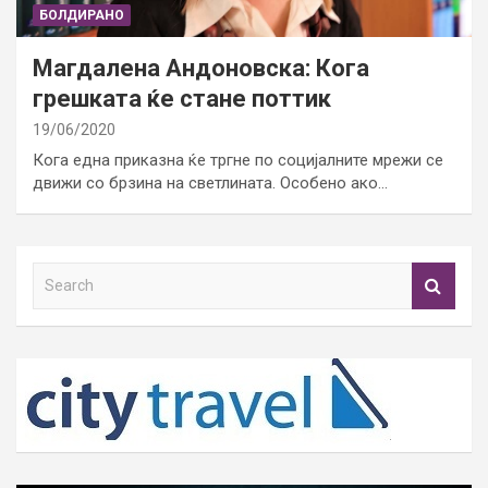
БОЛДИРАНО
Магдалена Андоновска: Кога
грешката ќе стане поттик
19/06/2020
Кога една приказна ќе тргне по социјалните мрежи се
движи со брзина на светлината. Особено ако…
S
e
a
r
c
h