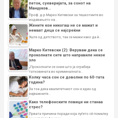
петок, суеверијата, за сонот на
Манџуков…
Проф. д-р Марко Китевски за тешкотиите во
издавањето на…
Жените кои никогаш не се мажат и
немаат деца се најсреќни
Уште од детството, таа се мажи како да ѝ…
Марко Китевски (2): Верувам дека се
проколнати сите што направиле некое
зло
„Проколнати се оние што ја ограбија
татковината во криминалната…
Колку часа сон се доволни по 60-тата
година?
За тоа дека квалитетниот сон е еден од
најважните…
Како телефонските повици ни станаа
стрес?
Првата причина поради која луѓето сè помалку