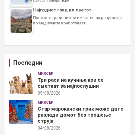
сакаат телефонски…
Најгрдиот град во светот
Повеќето градови кои имаат лоша репутација
во медиумите вработуваат…
Последни
МИКСЕР
Три раси на кучиња кои се
сметаат за најпослушни
05/08/2026
МИКСЕР
Стар марокански трик може да го
разлади домот без трошење
струја
04/08/2026