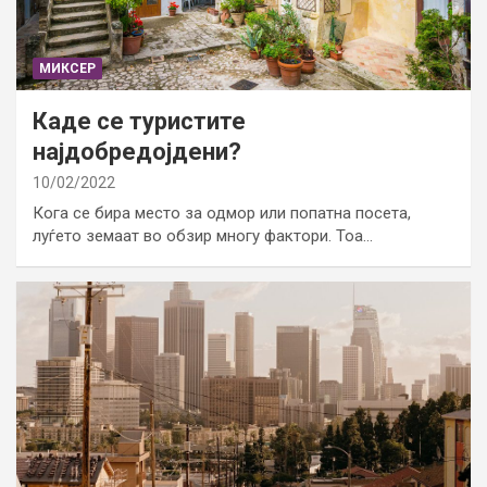
МИКСЕР
Каде се туристите
најдобредојдени?
10/02/2022
Кога се бира место за одмор или попатна посета,
луѓето земаат во обзир многу фактори. Тоа…