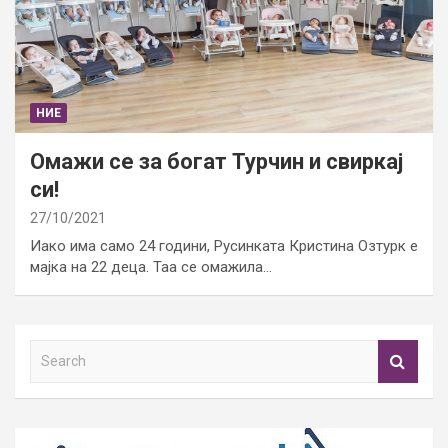
НИЕ
Омажи се за богат Турчин и свиркај
си!
27/10/2021
Иако има само 24 години, Русинката Кристина Озтурк е
мајка на 22 деца. Таа се омажила…
S
e
a
r
c