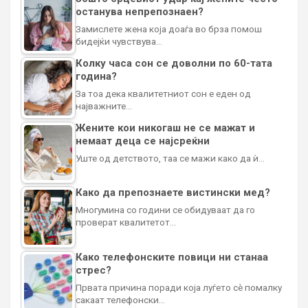
останува непрепознаен?
Замислете жена која доаѓа во брза помош
бидејќи чувствува…
Колку часа сон се доволни по 60-тата
година?
За тоа дека квалитетниот сон е еден од
најважните…
Жените кои никогаш не се мажат и
немаат деца се најсреќни
Уште од детството, таа се мажи како да ѝ…
Како да препознаете вистински мед?
Многумина со години се обидуваат да го
проверат квалитетот…
Како телефонските повици ни станаа
стрес?
Првата причина поради која луѓето сè помалку
сакаат телефонски…