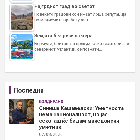
Најгрдиот град во светот
Повеќето градови кои имаат лоша репутација
во медиумите вработуваат…
Земјата без реки и езера
Бермуди, британска прекуморска територија во
северниот Атлантик, се познати…
Последни
БОЛДИРАНО
Синиша Кашавелски: Уметноста
нема националност, но јас
секогаш ќе бидам македонски
уметник
07/08/2026