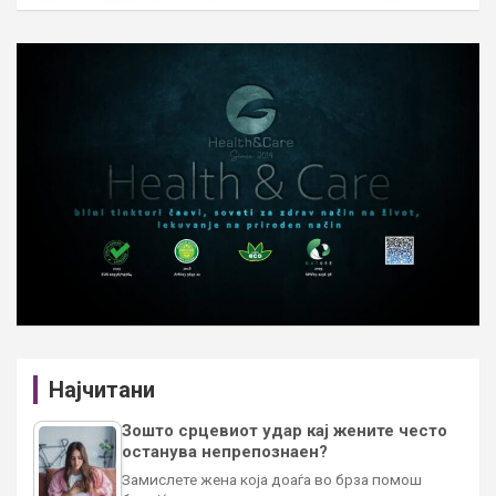
Најчитани
Зошто срцевиот удар кај жените често
останува непрепознаен?
Замислете жена која доаѓа во брза помош