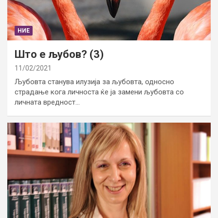
НИЕ
Што е љубов? (3)
11/02/2021
Љубовта станува илузија за љубовта, односно
страдање кога личноста ќе ја замени љубовта со
личната вредност…