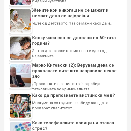
бидејќи чувствува…
Жените кои никогаш не се мажат и
немаат деца се најсреќни
Уште од детството, таа се мажи како да ѝ…
Колку часа сон се доволни по 60-тата
година?
За тоа дека квалитетниот сон е еден од
најважните…
Марко Китевски (2): Верувам дека се
проколнати сите што направиле некое
зло
„Проколнати се оние што ја ограбија
татковината во криминалната…
Како да препознаете вистински мед?
Многумина со години се обидуваат да го
проверат квалитетот…
Како телефонските повици ни станаа
стрес?