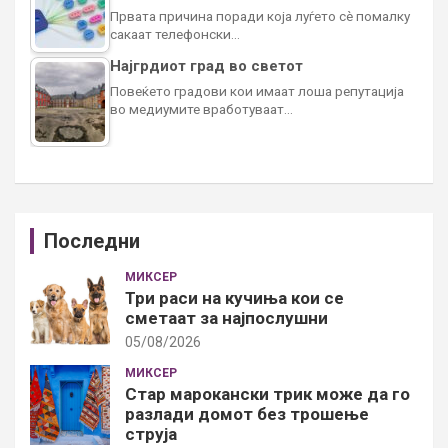
Првата причина поради која луѓето сè помалку
сакаат телефонски…
Најгрдиот град во светот
Повеќето градови кои имаат лоша репутација
во медиумите вработуваат…
Последни
МИКСЕР
Три раси на кучиња кои се
сметаат за најпослушни
05/08/2026
МИКСЕР
Стар марокански трик може да го
разлади домот без трошење
струја