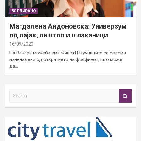
БОЛДИРАНО
Магдалена Андоновска: Универзум
од пајак, пиштол и шлаканици
16/09/2020
На Венера можеби има живот! Научниците се сосема
изненадени од откритието на фосфинот, што може
да…
S
e
a
r
c
h