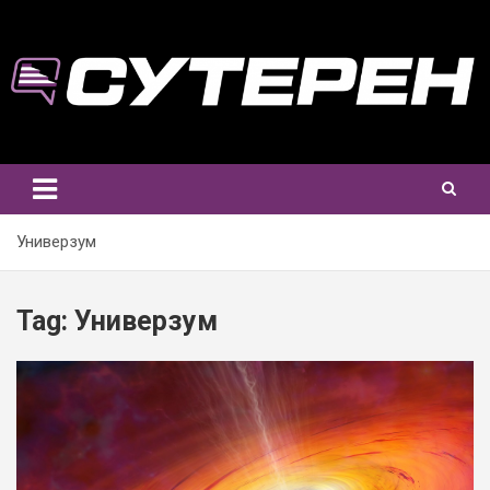
Skip
to
content
Универзум
Tag:
Универзум