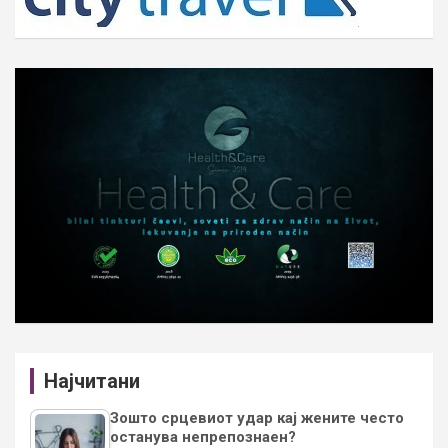
Најчитани
Зошто срцевиот удар кај жените често
останува непрепознаен?