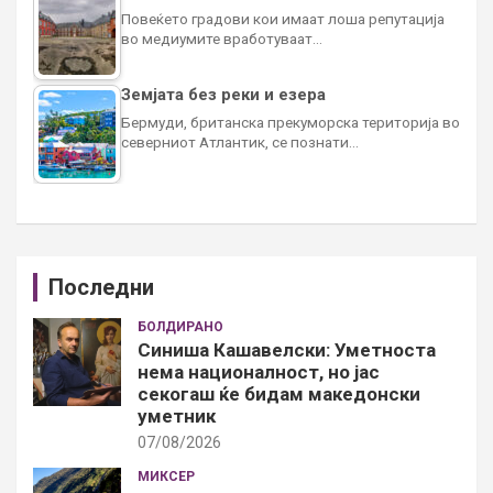
Повеќето градови кои имаат лоша репутација
во медиумите вработуваат…
Земјата без реки и езера
Бермуди, британска прекуморска територија во
северниот Атлантик, се познати…
Последни
БОЛДИРАНО
Синиша Кашавелски: Уметноста
нема националност, но јас
секогаш ќе бидам македонски
уметник
07/08/2026
МИКСЕР