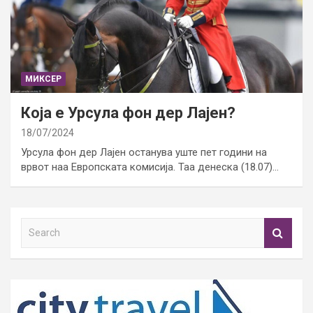
МИКСЕР
Која е Урсула фон дер Лајен?
18/07/2024
Урсула фон дер Лајен останува уште пет години на
врвот наа Европската комисија. Таа денеска (18.07)…
S
e
a
r
c
h