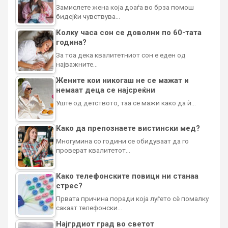
Замислете жена која доаѓа во брза помош
бидејќи чувствува…
Колку часа сон се доволни по 60-тата
година?
За тоа дека квалитетниот сон е еден од
најважните…
Жените кои никогаш не се мажат и
немаат деца се најсреќни
Уште од детството, таа се мажи како да ѝ…
Како да препознаете вистински мед?
Многумина со години се обидуваат да го
проверат квалитетот…
Како телефонските повици ни станаа
стрес?
Првата причина поради која луѓето сè помалку
сакаат телефонски…
Најгрдиот град во светот