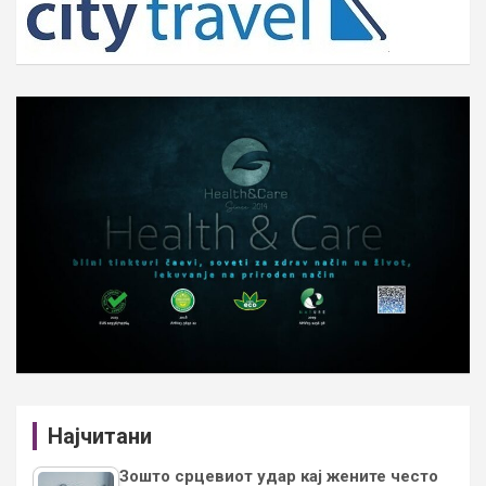
Најчитани
Зошто срцевиот удар кај жените често