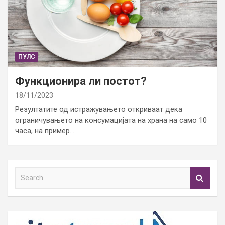
ПУЛС
Функционира ли постот?
18/11/2023
Резултатите од истражувањето откриваат дека
ограничувањето на консумацијата на храна на само 10
часа, на пример…
S
e
a
r
c
h