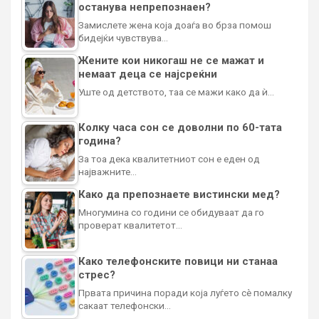
останува непрепознаен?
Замислете жена која доаѓа во брза помош
бидејќи чувствува…
Жените кои никогаш не се мажат и
немаат деца се најсреќни
Уште од детството, таа се мажи како да ѝ…
Колку часа сон се доволни по 60-тата
година?
За тоа дека квалитетниот сон е еден од
најважните…
Како да препознаете вистински мед?
Многумина со години се обидуваат да го
проверат квалитетот…
Како телефонските повици ни станаа
стрес?
Првата причина поради која луѓето сè помалку
сакаат телефонски…