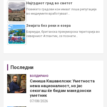
Најгрдиот град во светот
Повеќето градови кои имаат лоша репутација
во медиумите вработуваат…
Земјата без реки и езера
Бермуди, британска прекуморска територија во
северниот Атлантик, се познати…
Последни
БОЛДИРАНО
Синиша Кашавелски: Уметноста
нема националност, но јас
секогаш ќе бидам македонски
уметник
07/08/2026