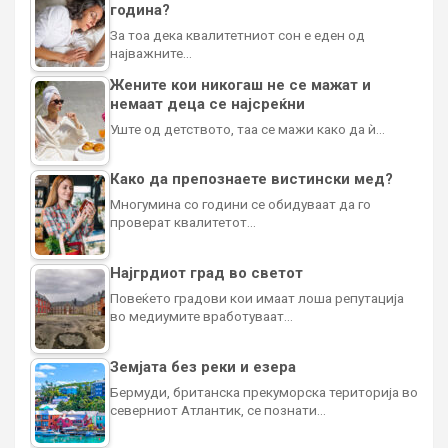
година?
За тоа дека квалитетниот сон е еден од
најважните…
Жените кои никогаш не се мажат и
немаат деца се најсреќни
Уште од детството, таа се мажи како да ѝ…
Како да препознаете вистински мед?
Многумина со години се обидуваат да го
проверат квалитетот…
Најгрдиот град во светот
Повеќето градови кои имаат лоша репутација
во медиумите вработуваат…
Земјата без реки и езера
Бермуди, британска прекуморска територија во
северниот Атлантик, се познати…