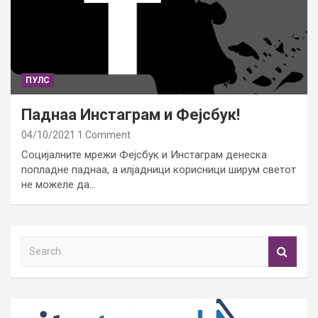
ПУЛС
Паднаа Инстаграм и Фејсбук!
04/10/2021
1 Comment
Социјалните мрежи Фејсбук и Инстаграм денеска
попладне паднаа, а илјадници корисници ширум светот
не можеле да…
S
e
a
r
c
h