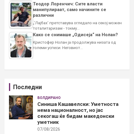
Теодор Лоренчич: Сите власти
манипулираат, само начините се
различни
„’Лајбах’ претставува огледало на секој можен
тоталитаризам - токму…
Како се снимаше „Одисеја“ на Нолан?
Кристофер Нолан ја продолжува низата од
големи успеси. Неговиот…
Последни
БОЛДИРАНО
Синиша Кашавелски: Уметноста
нема националност, но јас
секогаш ќе бидам македонски
уметник
07/08/2026