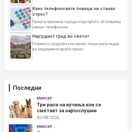
Како телефонските повици ни станаа
стрес?
Првата причина поради која луѓето сè помалку
сакаат телефонски…
Најгрдиот град во светот
Повеќето градови кои имаат лоша репутација
во медиумите вработуваат…
Последни
МИКСЕР
Три раси на кучиња кои се
сметаат за најпослушни
05/08/2026
МИКСЕР