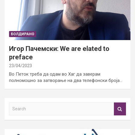
БОЛДИРАНО
Игор Пачемски: We are elated to
preface
23/04/2023
Во Петок треба да одам во Хаг да заверам
полномошно за затворање на два телефонски броја…
S
e
a
r
c