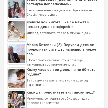
останува непрепознаен?
Замислете жена која доаѓа во брза помош
бидејќи чувствува…
Жените кои никогаш не се мажат и
немаат деца се најсреќни
Уште од детството, таа се мажи како да ѝ…
Марко Китевски (2): Верувам дека се
проколнати сите што направиле некое
зло
„Проколнати се оние што ја ограбија
татковината во криминалната…
Колку часа сон се доволни по 60-тата
година?
За тоа дека квалитетниот сон е еден од
најважните…
Како да препознаете вистински мед?
Многумина со години се обидуваат да го
проверат квалитетот…