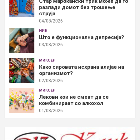
Стар марокански трик може да го
разлади домот без трошење
струја
04/08/2026
НИЕ
Што е функционална депресија?
03/08/2026
МИКСЕР
Како сировата исхрана влијае на
организмот?
02/08/2026
МИКСЕР
Лекови кои не смеат да се
комбинираат со алкохол
01/08/2026