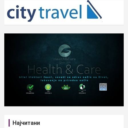
c
h
Најчитани