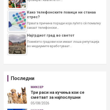
Како телефонските повици ни станаа
стрес?
Првата причина поради која луѓето сè помалку
сакаат телефонски…
Најгрдиот град во светот
Повеќето градови кои имаат лоша репутација
во медиумите вработуваат…
Последни
МИКСЕР
Три раси на кучиња кои се
сметаат за најпослушни
05/08/2026