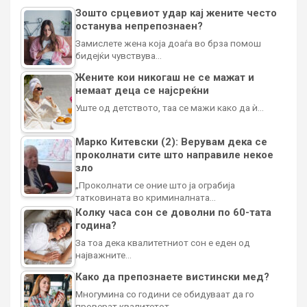
Зошто срцевиот удар кај жените често
останува непрепознаен?
Замислете жена која доаѓа во брза помош
бидејќи чувствува…
Жените кои никогаш не се мажат и
немаат деца се најсреќни
Уште од детството, таа се мажи како да ѝ…
Марко Китевски (2): Верувам дека се
проколнати сите што направиле некое
зло
„Проколнати се оние што ја ограбија
татковината во криминалната…
Колку часа сон се доволни по 60-тата
година?
За тоа дека квалитетниот сон е еден од
најважните…
Како да препознаете вистински мед?
Многумина со години се обидуваат да го
проверат квалитетот…