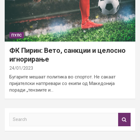
ПУЛС
ФК Пирин: Вето, санкции и целосно
игнорирање
24/01/2023
Бугарите мешаат политика во спортот. Не сакаат
пријателски натпревари со екипи од Македонија
поради „тензиите и…
S
e
a
r