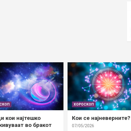
СКОП
ХОРОСКОП
и кои најтешко
Кои се најневерните?
ивуваат во бракот
07/05/2026