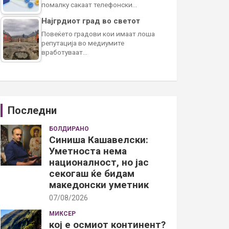
помалку сакаат телефонски…
Најгрдиот град во светот
Повеќето градови кои имаат лоша
репутација во медиумите
вработуваат…
Последни
БОЛДИРАНО
Синиша Кашавелски:
Уметноста нема
националност, но јас
секогаш ќе бидам
македонски уметник
07/08/2026
МИКСЕР
кој е осмиот континент?