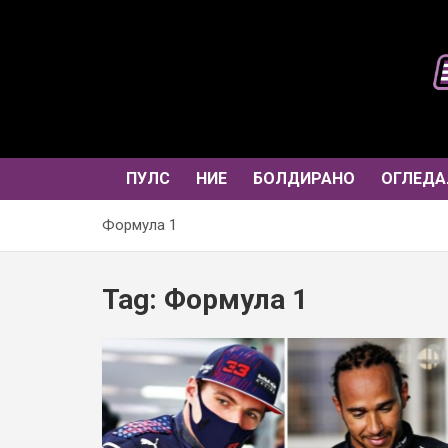
Skip
to
content
ПУЛС
НИЕ
БОЛДИРАНО
ОГЛЕДА
Формула 1
Tag:
Формула 1