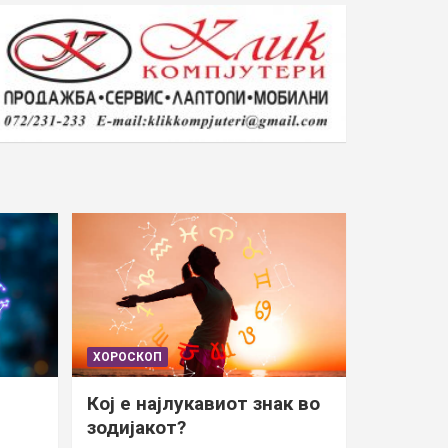
ХОРОСКОП
Кој е најлукавиот знак во
зодијакот?