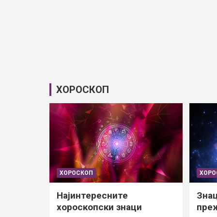
ХОРОСКОП
ХОРОСКОП
ХОРО
Најинтересните
Знац
хороскопски знаци
преж