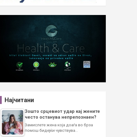
Најчитани
Зошто срцевиот удар кај жените
често останува непрепознаен?
Замислете жена која доаѓа во брза
помош бидејќи чувствува…