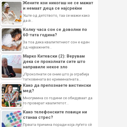
Жените кои никогаш не се мажат
и немаат деца се најсреќни
Уште од детството, таа се мажи како
да ѝ…
Колку часа сон се доволни по
60-тата година?
За тоа дека квалитетниот сон е еден
од најважните…
Марко Китевски (2): Верувам
дека се проколнати сите што
направиле некое зло
„Проколнати се оние што ја ограбија
татковината во криминалната…
Како да препознаете вистински
мед?
Многумина со години се обидуваат да
го проверат квалитетот…
Како телефонските повици ни
станаа стрес?
Првата причина поради која луѓето сè