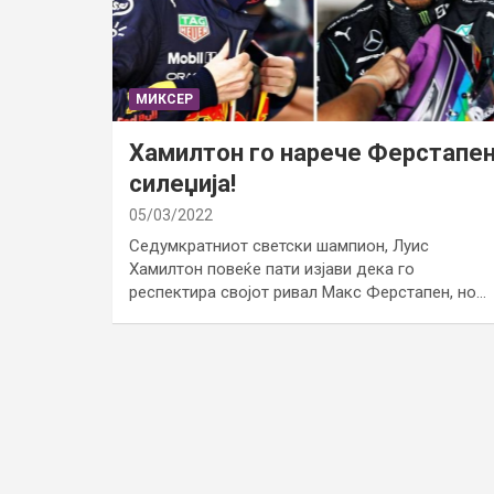
МИКСЕР
Хамилтон го нарече Ферстапе
силеџија!
05/03/2022
Седумкратниот светски шампион, Луис
Хамилтон повеќе пати изјави дека го
респектира својот ривал Макс Ферстапен, но…