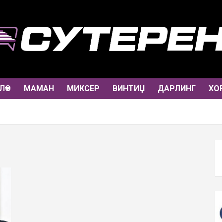
ЛО
МАМАН
МИКСЕР
ВИНТИЏ
ДАРЛИНГ
ХО