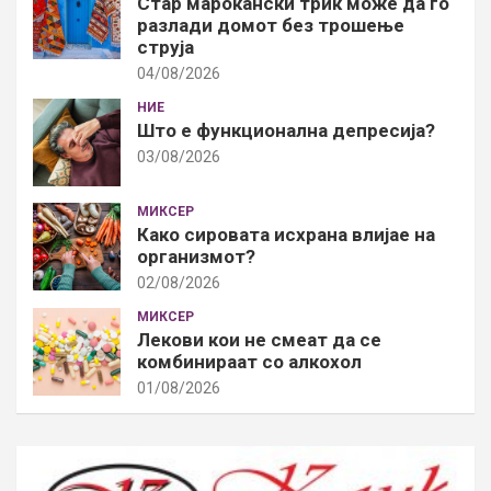
Стар марокански трик може да го
разлади домот без трошење
струја
04/08/2026
НИЕ
Што е функционална депресија?
03/08/2026
МИКСЕР
Како сировата исхрана влијае на
организмот?
02/08/2026
МИКСЕР
Лекови кои не смеат да се
комбинираат со алкохол
01/08/2026