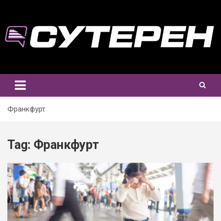
Skip
to
content
Франкфурт
Tag:
Франкфурт