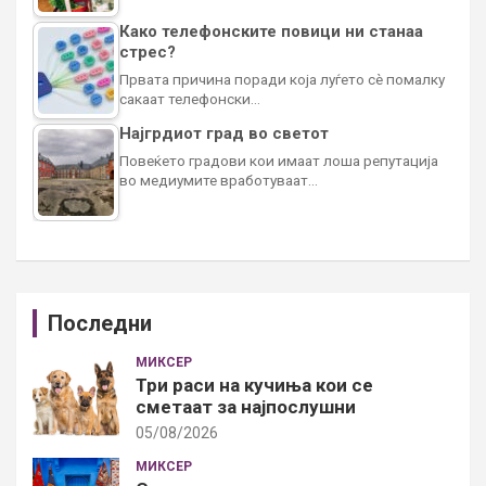
Како телефонските повици ни станаа
стрес?
Првата причина поради која луѓето сè помалку
сакаат телефонски…
Најгрдиот град во светот
Повеќето градови кои имаат лоша репутација
во медиумите вработуваат…
Последни
МИКСЕР
Три раси на кучиња кои се
сметаат за најпослушни
05/08/2026
МИКСЕР