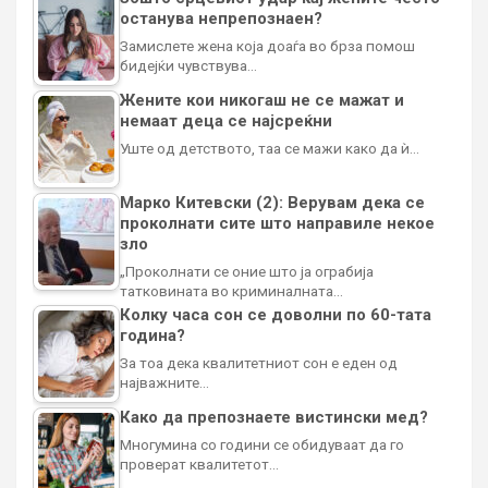
останува непрепознаен?
Замислете жена која доаѓа во брза помош
бидејќи чувствува…
Жените кои никогаш не се мажат и
немаат деца се најсреќни
Уште од детството, таа се мажи како да ѝ…
Марко Китевски (2): Верувам дека се
проколнати сите што направиле некое
зло
„Проколнати се оние што ја ограбија
татковината во криминалната…
Колку часа сон се доволни по 60-тата
година?
За тоа дека квалитетниот сон е еден од
најважните…
Како да препознаете вистински мед?
Многумина со години се обидуваат да го
проверат квалитетот…