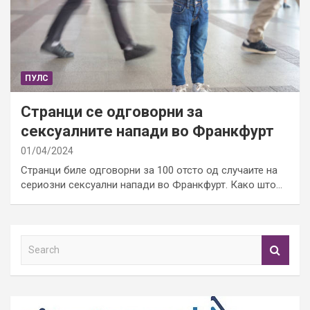
ПУЛС
Странци се одговорни за
сексуалните напади во Франкфурт
01/04/2024
Странци биле одговорни за 100 отсто од случаите на
сериозни сексуални напади во Франкфурт. Како што…
S
e
a
r
c