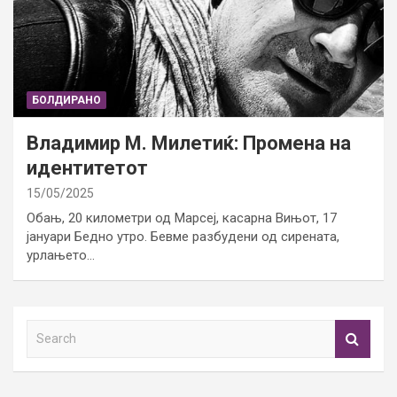
БОЛДИРАНО
Владимир М. Милетиќ: Промена на
идентитетот
15/05/2025
Обањ, 20 километри од Марсеј, касарна Вињот, 17
јануари Бедно утро. Бевме разбудени од сирената,
урлањето…
S
e
a
r