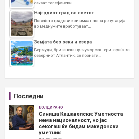
сакаат телефонски…
Најгрдиот град во светот
Повеќето градови кои имаат лоша репутација
во медиумите вработуваат…
Земјата без реки и езера
Бермуди, британска прекуморска територија во
северниот Атлантик, се познати…
Последни
БОЛДИРАНО
Синиша Кашавелски: Уметноста
нема националност, но јас
секогаш ќе бидам македонски
уметник