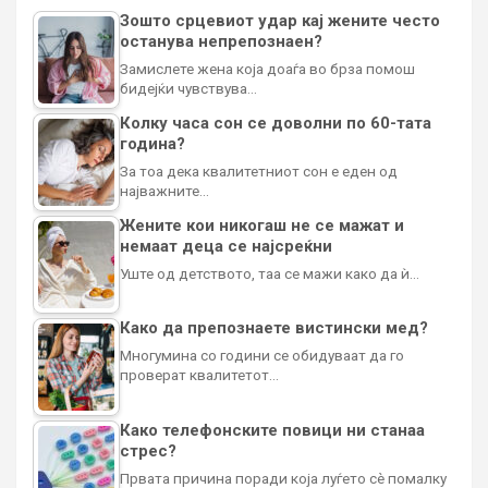
Зошто срцевиот удар кај жените често
останува непрепознаен?
Замислете жена која доаѓа во брза помош
бидејќи чувствува…
Колку часа сон се доволни по 60-тата
година?
За тоа дека квалитетниот сон е еден од
најважните…
Жените кои никогаш не се мажат и
немаат деца се најсреќни
Уште од детството, таа се мажи како да ѝ…
Како да препознаете вистински мед?
Многумина со години се обидуваат да го
проверат квалитетот…
Како телефонските повици ни станаа
стрес?
Првата причина поради која луѓето сè помалку