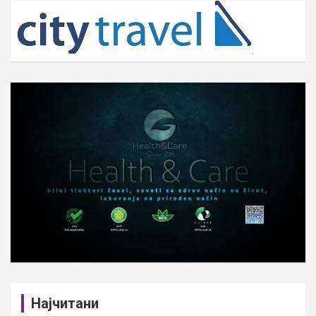
c
h
Најчитани