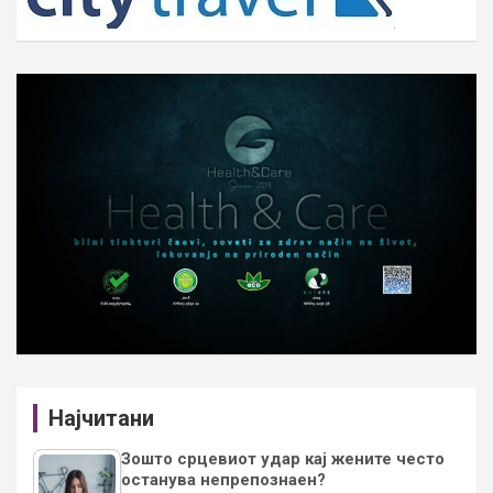
Најчитани
Зошто срцевиот удар кај жените често
останува непрепознаен?