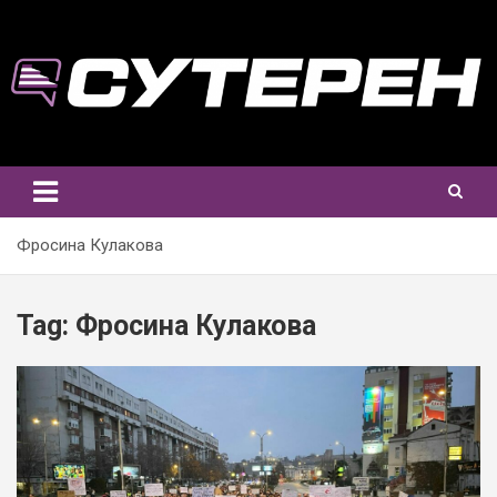
Skip
to
content
Фросина Кулакова
Tag:
Фросина Кулакова