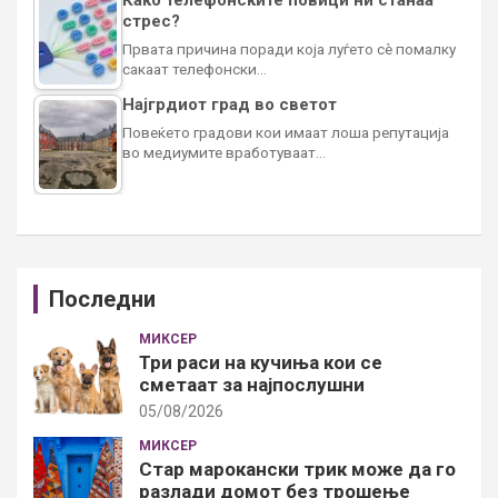
Како телефонските повици ни станаа
стрес?
Првата причина поради која луѓето сè помалку
сакаат телефонски…
Најгрдиот град во светот
Повеќето градови кои имаат лоша репутација
во медиумите вработуваат…
Последни
МИКСЕР
Три раси на кучиња кои се
сметаат за најпослушни
05/08/2026
МИКСЕР
Стар марокански трик може да го
разлади домот без трошење