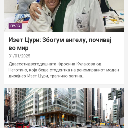
ПУЛС
Изет Цури: Збогум ангелу, почивај
во мир
31/01/2025
Дваесетидвегодишната Фросина Кулакова од
Неготино, која беше студентка на реномираниот моден
дизајнер Изет Цури, трагично загина…