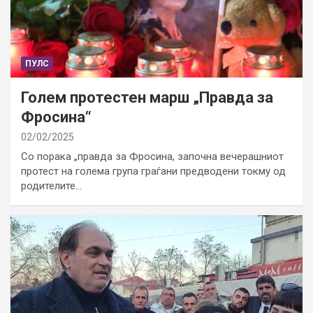
ПУЛС
Голем протестен марш „Правда за
Фросина“
02/02/2025
Со порака „правда за Фросина, започна вечерашниот
протест на голема група граѓани предводени токму од
родителите…