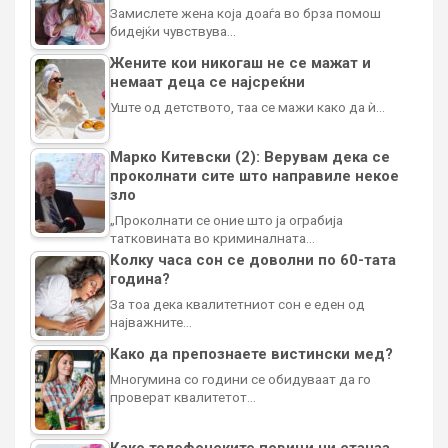
Замислете жена која доаѓа во брза помош
бидејќи чувствува…
Жените кои никогаш не се мажат и
немаат деца се најсреќни
Уште од детството, таа се мажи како да ѝ…
Марко Китевски (2): Верувам дека се
проколнати сите што направиле некое
зло
„Проколнати се оние што ја ограбија
татковината во криминалната…
Колку часа сон се доволни по 60-тата
година?
За тоа дека квалитетниот сон е еден од
најважните…
Како да препознаете вистински мед?
Многумина со години се обидуваат да го
проверат квалитетот…