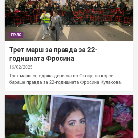
ПУЛС
Трет марш за правда за 22-
годишната Фросина
16/02/2025
Трет марш се одржа денеска во Скопје на кој се
бараше правда за 22-годишната Фросина Кулакова,…