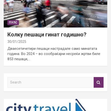
ПУЛС
Колку пешаци гинат годишно?
30/01/2025
Дваесетичетири пешаци настрадале само минатата
година. Во 2024 – во сообраќајни несреќи жртви биле
853 пешаци,…
S
e
a
r
c
h