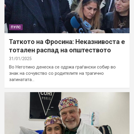
ПУЛС
Таткото на Фросина: Неказнивоста е
тотален распад на општеството
31/01/2025
Во Неготино денеска се одржа граѓански собир во
знак на сочувство со родителите на трагично
загинатата…