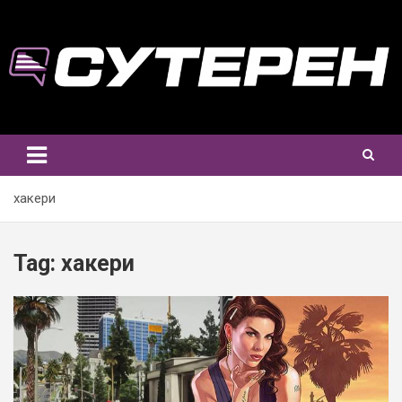
Skip
to
content
хакери
Tag:
хакери