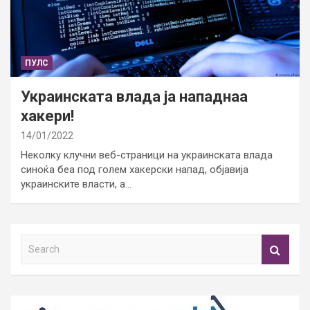
ПУЛС
Украинската влада ја нападнаа
хакери!
14/01/2022
Неколку клучни веб-страници на украинската влада
синоќа беа под голем хакерски напад, објавија
украинските власти, а…
S
e
a
r
c