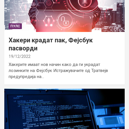
ПУЛС
Хакери крадат пак, Фејсбук
пасворди
19/12/2022
Хакерите имаат нов начин како да ги украдат
лозинките на Фејсбук Истражувачите од Тратвејв
предупредија на…