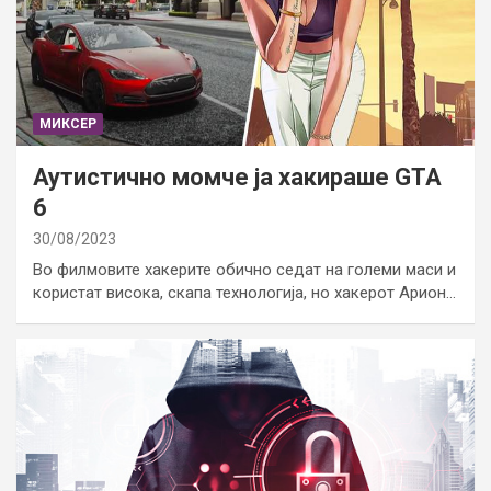
МИКСЕР
Аутистично момче ја хакираше GTA
6
30/08/2023
Во филмовите хакерите обично седат на големи маси и
користат висока, скапа технологија, но хакерот Арион…