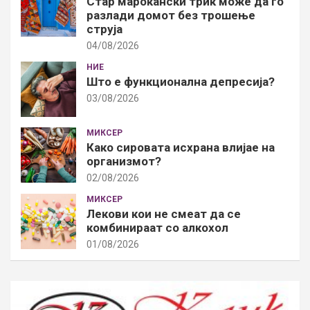
Стар марокански трик може да го
разлади домот без трошење
струја
04/08/2026
НИЕ
Што е функционална депресија?
03/08/2026
МИКСЕР
Како сировата исхрана влијае на
организмот?
02/08/2026
МИКСЕР
Лекови кои не смеат да се
комбинираат со алкохол
01/08/2026