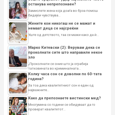
останува непрепознаен?
Замислете жена која доаѓа во брза помош
бидејќи чувствува…
Жените кои никогаш не се мажат и
немаат деца се најсреќни
Уште од детството, таа се мажи како да ѝ…
Марко Китевски (2): Верувам дека се
проколнати сите што направиле некое
зло
„Проколнати се оние што ја ограбија
татковината во криминалната…
Колку часа сон се доволни по 60-тата
година?
За тоа дека квалитетниот сон е еден од
најважните…
Како да препознаете вистински мед?
Многумина со години се обидуваат да го
проверат квалитетот…