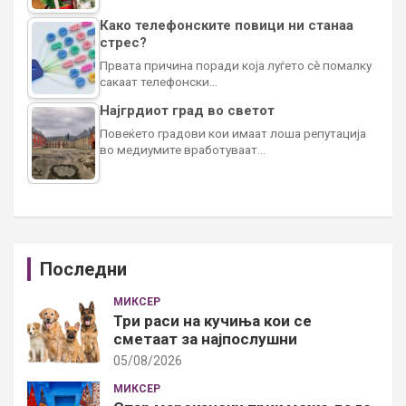
Како телефонските повици ни станаа
стрес?
Првата причина поради која луѓето сè помалку
сакаат телефонски…
Најгрдиот град во светот
Повеќето градови кои имаат лоша репутација
во медиумите вработуваат…
Последни
МИКСЕР
Три раси на кучиња кои се
сметаат за најпослушни
05/08/2026
МИКСЕР