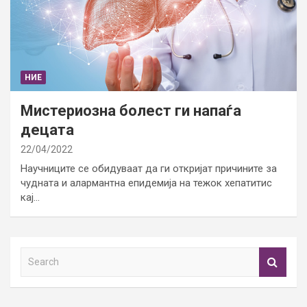
НИЕ
Мистериозна болест ги напаѓа
децата
22/04/2022
Научниците се обидуваат да ги откријат причините за
чудната и алармантна епидемија на тежок хепатитис
кај…
S
e
a
r