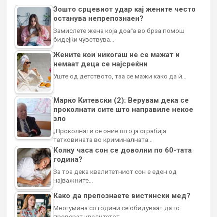
Зошто срцевиот удар кај жените често
останува непрепознаен?
Замислете жена која доаѓа во брза помош
бидејќи чувствува…
Жените кои никогаш не се мажат и
немаат деца се најсреќни
Уште од детството, таа се мажи како да ѝ…
Марко Китевски (2): Верувам дека се
проколнати сите што направиле некое
зло
„Проколнати се оние што ја ограбија
татковината во криминалната…
Колку часа сон се доволни по 60-тата
година?
За тоа дека квалитетниот сон е еден од
најважните…
Како да препознаете вистински мед?
Многумина со години се обидуваат да го
проверат квалитетот…