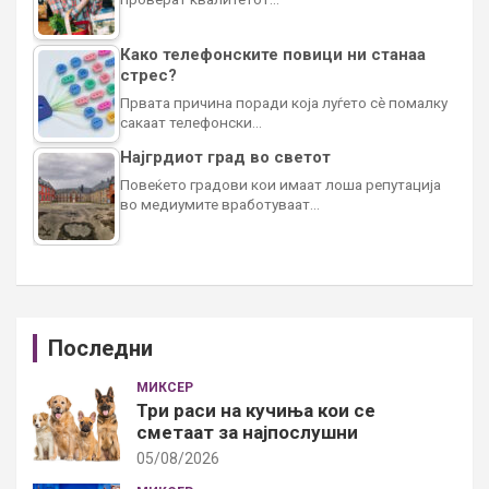
Како телефонските повици ни станаа
стрес?
Првата причина поради која луѓето сè помалку
сакаат телефонски…
Најгрдиот град во светот
Повеќето градови кои имаат лоша репутација
во медиумите вработуваат…
Последни
МИКСЕР
Три раси на кучиња кои се
сметаат за најпослушни
05/08/2026