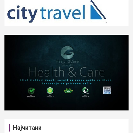
c
h
Најчитани