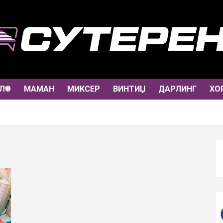
ЛО
МАМАН
МИКСЕР
ВИНТИЏ
ДАРЛИНГ
ХО