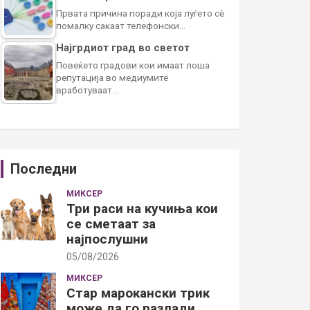
Првата причина поради која луѓето сè
помалку сакаат телефонски…
Најгрдиот град во светот
Повеќето градови кои имаат лоша
репутација во медиумите
вработуваат…
Последни
МИКСЕР
Три раси на кучиња кои
се сметаат за
најпослушни
05/08/2026
МИКСЕР
Стар марокански трик
може да го разлади