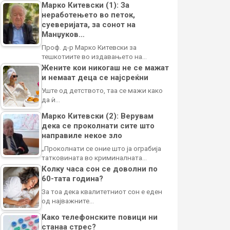
Марко Китевски (1): За
неработењето во петок,
суеверијата, за сонот на
Манџуков…
Проф. д-р Марко Китевски за
тешкотиите во издавањето на…
Жените кои никогаш не се мажат
и немаат деца се најсреќни
Уште од детството, таа се мажи како
да ѝ…
Марко Китевски (2): Верувам
дека се проколнати сите што
направиле некое зло
„Проколнати се оние што ја ограбија
татковината во криминалната…
Колку часа сон се доволни по
60-тата година?
За тоа дека квалитетниот сон е еден
од најважните…
Како телефонските повици ни
станаа стрес?