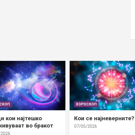
СКОП
ХОРОСКОП
и кои најтешко
Кои се најневерните?
ивуваат во бракот
07/05/2026
/2026