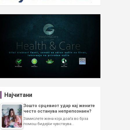
Најчитани
Зошто срцевиот удар кај жените
често останува непрепознаен?
Замислете жена која доаѓа во брза
помош бидејќи чувствува…