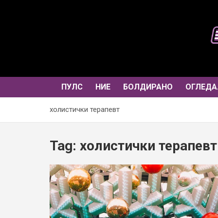
Skip
to
content
ПУЛС
НИЕ
БОЛДИРАНО
ОГЛЕДА
холистички терапевт
Tag:
холистички терапевт