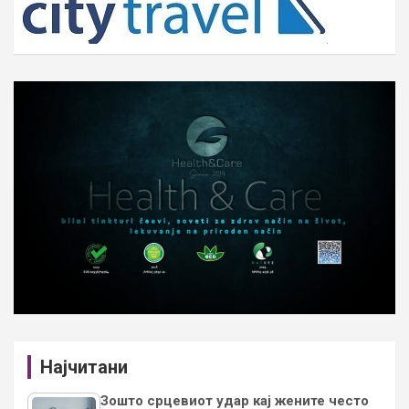
Најчитани
Зошто срцевиот удар кај жените често