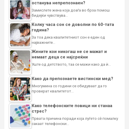
останува непрепознаен?
Замислете жена која доаѓа во брза помош
бидејќи чувствува…
Колку часа сон се доволни по 60-тата
година?
За тоа дека квалитетниот сон е еден од
најважните…
Жените кои никогаш не се мажат и
немаат деца се најсреќни
Уште од детството, таа се мажи како да ѝ…
Како да препознаете вистински мед?
Многумина со години се обидуваат да го
проверат квалитетот…
Како телефонските повици ни станаа
стрес?
Првата причина поради која луѓето сè помалку
сакаат телефонски…