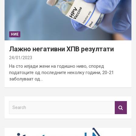
НИЕ
Лажно негативни ХПВ резултати
24/01/2023
На сто илјади жени на годишно ниво, според
податоците од последните неколку години, 20-21
заболуваат од…
S
e
a
r
c
h