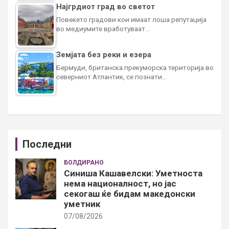
Најгрдиот град во светот
Повеќето градови кои имаат лоша репутација
во медиумите вработуваат…
Земјата без реки и езера
Бермуди, британска прекуморска територија во
северниот Атлантик, се познати…
Последни
БОЛДИРАНО
Синиша Кашавелски: Уметноста
нема националност, но јас
секогаш ќе бидам македонски
уметник
07/08/2026