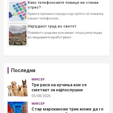
Како телефонските повици ни станаа
стрес?
Првата причина поради која луѓето сè помалку
сакаат телефонски…
Најгрдиот град во светот
Повеќето градови кои имаат лоша репутација
во медиумите вработуваат…
Последни
МИКСЕР
Три раси на кучиња кои се
сметаат за најпослушни
05/08/2026
МИКСЕР
Стар марокански трик може да го