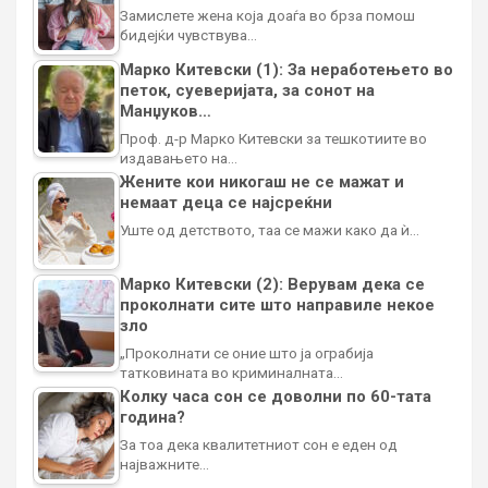
Замислете жена која доаѓа во брза помош
бидејќи чувствува…
Марко Китевски (1): За неработењето во
петок, суеверијата, за сонот на
Манџуков…
Проф. д-р Марко Китевски за тешкотиите во
издавањето на…
Жените кои никогаш не се мажат и
немаат деца се најсреќни
Уште од детството, таа се мажи како да ѝ…
Марко Китевски (2): Верувам дека се
проколнати сите што направиле некое
зло
„Проколнати се оние што ја ограбија
татковината во криминалната…
Колку часа сон се доволни по 60-тата
година?
За тоа дека квалитетниот сон е еден од
најважните…