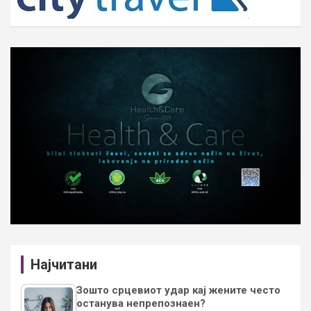
Најчитани
Зошто срцевиот удар кај жените често
останува непрепознаен?