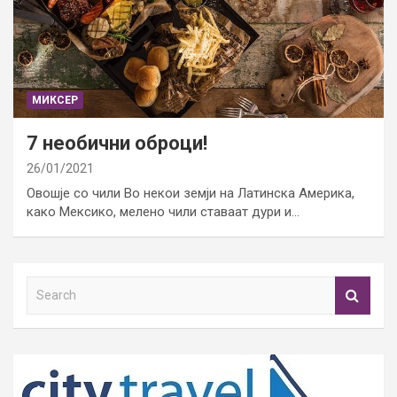
МИКСЕР
7 необични оброци!
26/01/2021
Овошје со чили Во некои земји на Латинска Америка,
како Мексико, мелено чили ставаат дури и…
S
e
a
r
c
h