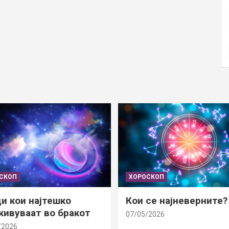
СКОП
ХОРОСКОП
и кои најтешко
Кои се најневерните?
ивуваат во бракот
07/05/2026
/2026