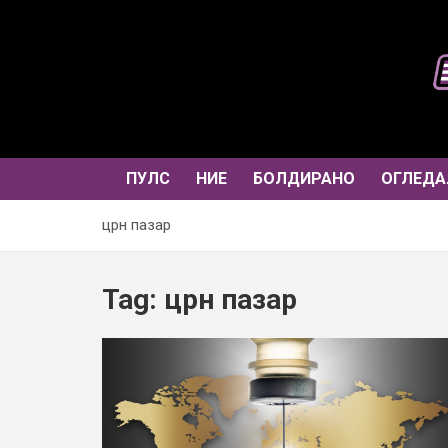
Skip
to
content
ПУЛС
НИЕ
БОЛДИРАНО
ОГЛЕДА
црн пазар
Tag:
црн пазар