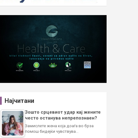
Најчитани
Зошто срцевиот удар кај жените
често останува непрепознаен?
Замислете жена која доаѓа во брза
помош бидејќи чувствува…