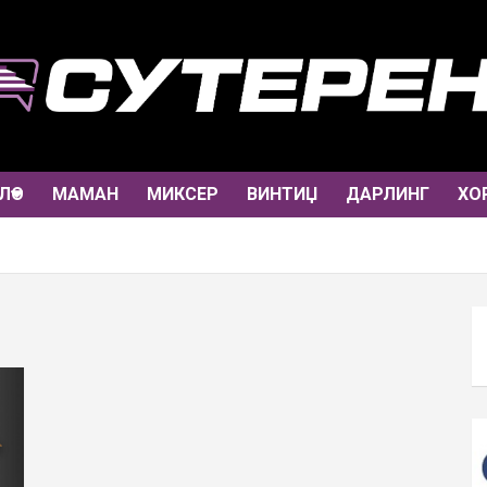
ЛО
МАМАН
МИКСЕР
ВИНТИЏ
ДАРЛИНГ
ХО