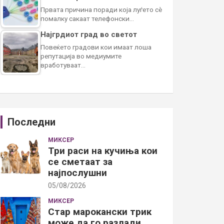
Првата причина поради која луѓето сè
помалку сакаат телефонски…
Најгрдиот град во светот
Повеќето градови кои имаат лоша
репутација во медиумите
вработуваат…
Последни
МИКСЕР
Три раси на кучиња кои
се сметаат за
најпослушни
05/08/2026
МИКСЕР
Стар марокански трик
може да го разлади