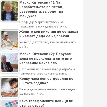
Марко Китевски (1): За
неработењето во петок,
суеверијата, за сонот на
Манџуков…
Проф. д-р Марко Китевски за
тешкотиите во издавањето на…
Жените кои никогаш не се мажат
и немаат деца се најсреќни
Уште од детството, таа се мажи како
да ѝ…
Марко Китевски (2): Верувам
дека се проколнати сите што
направиле некое зло
„Проколнати се оние што ја ограбија
татковината во криминалната…
Колку часа сон се доволни по
60-тата година?
За тоа дека квалитетниот сон е еден
од најважните…
Како телефонските повици ни
станаа стрес?