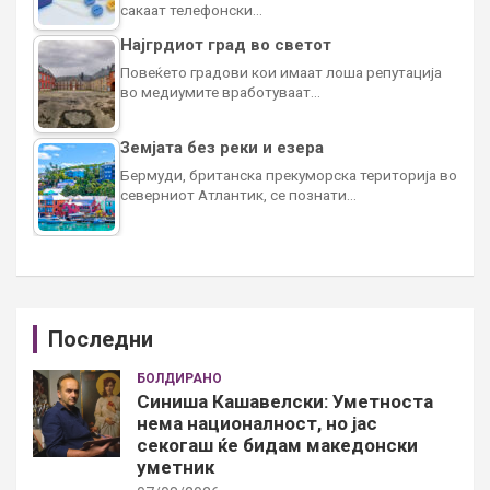
сакаат телефонски…
Најгрдиот град во светот
Повеќето градови кои имаат лоша репутација
во медиумите вработуваат…
Земјата без реки и езера
Бермуди, британска прекуморска територија во
северниот Атлантик, се познати…
Последни
БОЛДИРАНО
Синиша Кашавелски: Уметноста
нема националност, но јас
секогаш ќе бидам македонски
уметник