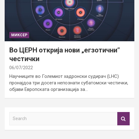
МИКСЕР
Во ЦЕРН открија нови „егзотични“
честички
06/07/2022
Научниците во Големиот хадронски судирач (LHC)
пронајдоа три досега непознати субатомски честички,
објави Европската организација за…
S
e
a
r