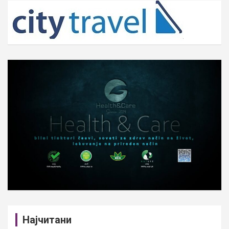
c
h
Најчитани