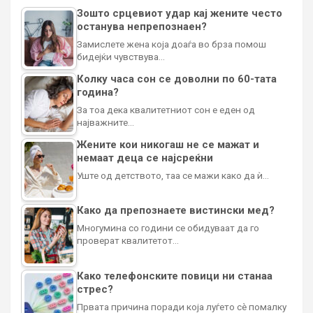
Зошто срцевиот удар кај жените често
останува непрепознаен?
Замислете жена која доаѓа во брза помош
бидејќи чувствува…
Колку часа сон се доволни по 60-тата
година?
За тоа дека квалитетниот сон е еден од
најважните…
Жените кои никогаш не се мажат и
немаат деца се најсреќни
Уште од детството, таа се мажи како да ѝ…
Како да препознаете вистински мед?
Многумина со години се обидуваат да го
проверат квалитетот…
Како телефонските повици ни станаа
стрес?
Првата причина поради која луѓето сè помалку