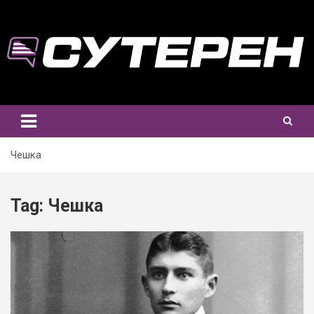
Skip
to
content
Чешка
Tag:
Чешка