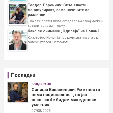
Теодор Лоренчич: Сите власти
манипулираат, само начините се
различни
„’Лајбах’ претставува огледало на секој можен
тоталитаризам - токму…
Како се снимаше „Одисеја“ на Нолан?
Кристофер Нолан ја продолжува низата од
големи успеси. Неговиот…
Последни
БОЛДИРАНО
Синиша Кашавелски: Уметноста
нема националност, но јас
секогаш ќе бидам македонски
уметник
07/08/2026