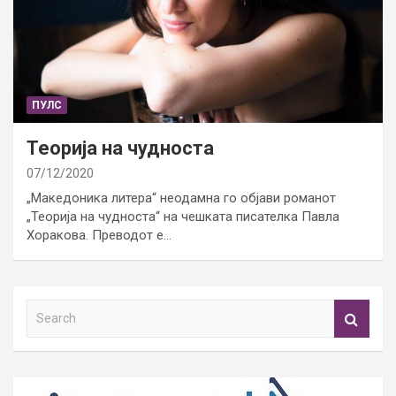
ПУЛС
Теорија на чудноста
07/12/2020
„Македоника литера“ неодамна го објави романот
„Теорија на чудноста“ на чешката писателка Павла
Хоракова. Преводот е…
S
e
a
r
c