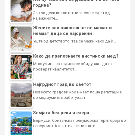
година?
За тоа дека квалитетниот сон е еден од
најважните…
Жените кои никогаш не се мажат и
немаат деца се најсреќни
Уште од детството, таа се мажи како да ѝ…
Како да препознаете вистински мед?
Многумина со години се обидуваат да го
проверат квалитетот…
Најгрдиот град во светот
Повеќето градови кои имаат лоша репутација
во медиумите вработуваат…
Земјата без реки и езера
Бермуди, британска прекуморска територија во
северниот Атлантик, се познати…