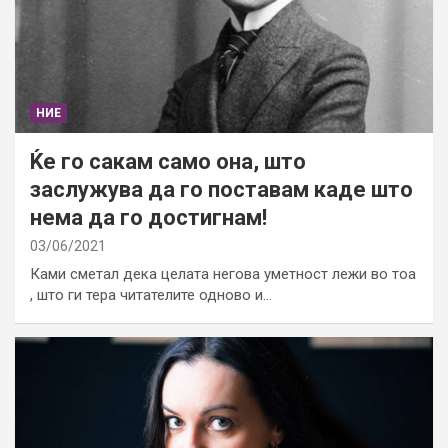
НИЕ
Ќе го сакам само она, што
заслужува да го поставам каде што
нема да го достигнам!
03/06/2021
Ками сметал дека целата негова уметност лежи во тоа
, што ги тера читателите одново и…