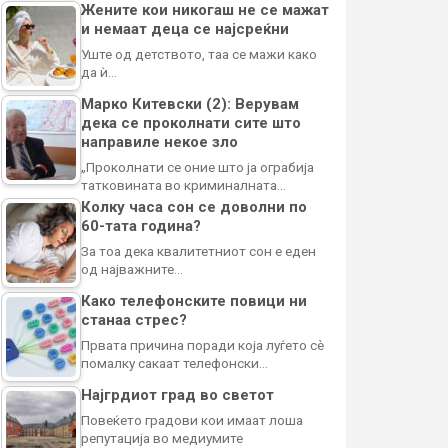
Жените кои никогаш не се мажат
и немаат деца се најсреќни
Уште од детството, таа се мажи како
да ѝ…
Марко Китевски (2): Верувам
дека се проколнати сите што
направиле некое зло
„Проколнати се оние што ја ограбија
татковината во криминалната…
Колку часа сон се доволни по
60-тата година?
За тоа дека квалитетниот сон е еден
од најважните…
Како телефонските повици ни
станаа стрес?
Првата причина поради која луѓето сè
помалку сакаат телефонски…
Најгрдиот град во светот
Повеќето градови кои имаат лоша
репутација во медиумите