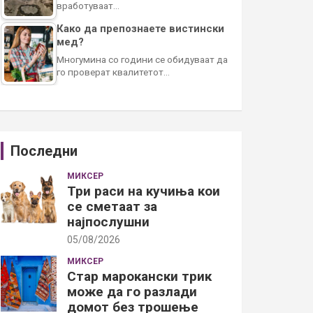
вработуваат…
Како да препознаете вистински
мед?
Многумина со години се обидуваат да
го проверат квалитетот…
Последни
МИКСЕР
Три раси на кучиња кои
се сметаат за
најпослушни
05/08/2026
МИКСЕР
Стар марокански трик
може да го разлади
домот без трошење