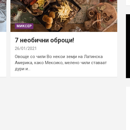
МИКСЕР
7 необични оброци!
26/01/2021
Овошје со чили Во некои земји на Латинска
е
Америка, како Мексико, мелено чили ставаат
дури и…