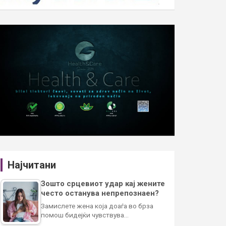
Најчитани
Зошто срцевиот удар кај жените
често останува непрепознаен?
Замислете жена која доаѓа во брза
помош бидејќи чувствува…