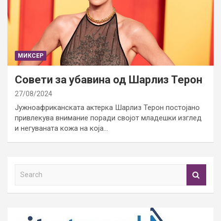
МИКСЕР
Совети за убавина од Шарлиз Терон
27/08/2024
Јужноафриканската актерка Шарлиз Терон постојано
привлекува внимание поради својот младешки изглед
и негуваната кожа на која…
S
e
a
r
c
h