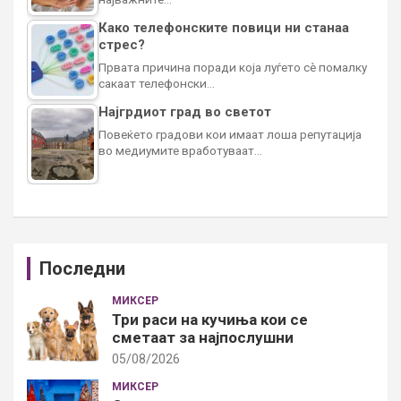
Како телефонските повици ни станаа
стрес?
Првата причина поради која луѓето сè помалку
сакаат телефонски…
Најгрдиот град во светот
Повеќето градови кои имаат лоша репутација
во медиумите вработуваат…
Последни
МИКСЕР
Три раси на кучиња кои се
сметаат за најпослушни
05/08/2026
МИКСЕР