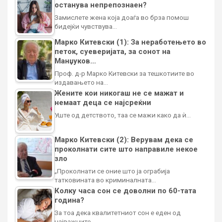
останува непрепознаен?
Замислете жена која доаѓа во брза помош
бидејќи чувствува…
Марко Китевски (1): За неработењето во
петок, суеверијата, за сонот на
Манџуков…
Проф. д-р Марко Китевски за тешкотиите во
издавањето на…
Жените кои никогаш не се мажат и
немаат деца се најсреќни
Уште од детството, таа се мажи како да ѝ…
Марко Китевски (2): Верувам дека се
проколнати сите што направиле некое
зло
„Проколнати се оние што ја ограбија
татковината во криминалната…
Колку часа сон се доволни по 60-тата
година?
За тоа дека квалитетниот сон е еден од
најважните…