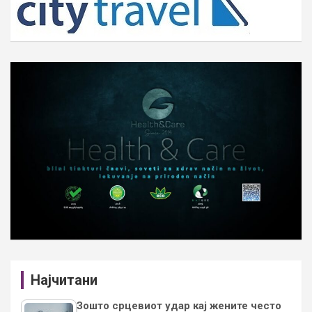
Најчитани
Зошто срцевиот удар кај жените често