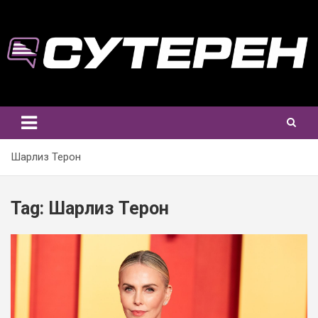
Skip
to
content
Шарлиз Терон
Tag:
Шарлиз Терон