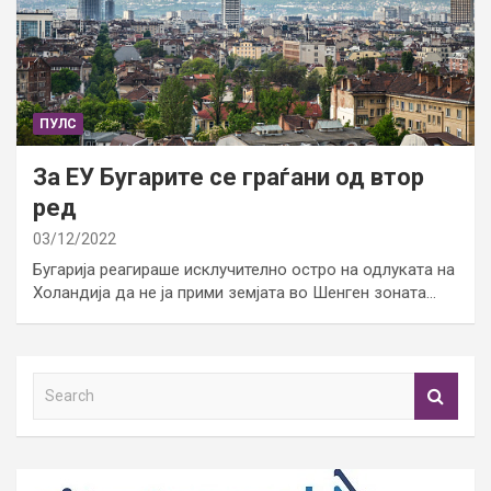
ПУЛС
За ЕУ Бугарите се граѓани од втор
ред
03/12/2022
Бугарија реагираше исклучително остро на одлуката на
Холандија да не ја прими земјата во Шенген зоната…
S
e
a
r
c