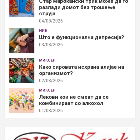
Стар марокански трик може да го
разлади домот без трошење
струја
04/08/2026
НИЕ
Што е функционална депресија?
03/08/2026
МИКСЕР
Како сировата исхрана влијае на
организмот?
02/08/2026
МИКСЕР
Лекови кои не смеат да се
комбинираат со алкохол
01/08/2026