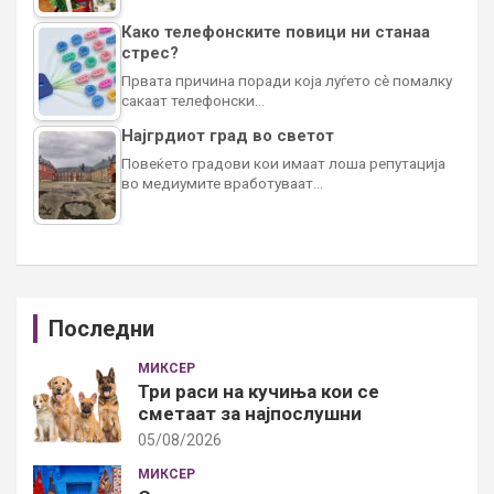
Како телефонските повици ни станаа
стрес?
Првата причина поради која луѓето сè помалку
сакаат телефонски…
Најгрдиот град во светот
Повеќето градови кои имаат лоша репутација
во медиумите вработуваат…
Последни
МИКСЕР
Три раси на кучиња кои се
сметаат за најпослушни
05/08/2026
МИКСЕР