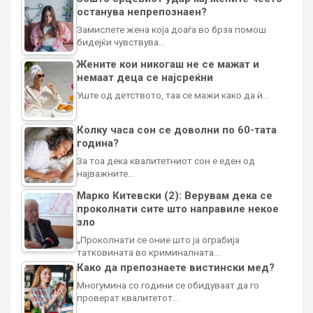
останува непрепознаен?
Замислете жена која доаѓа во брза помош
бидејќи чувствува…
Жените кои никогаш не се мажат и
немаат деца се најсреќни
Уште од детството, таа се мажи како да ѝ…
Колку часа сон се доволни по 60-тата
година?
За тоа дека квалитетниот сон е еден од
најважните…
Марко Китевски (2): Верувам дека се
проколнати сите што направиле некое
зло
„Проколнати се оние што ја ограбија
татковината во криминалната…
Како да препознаете вистински мед?
Многумина со години се обидуваат да го
проверат квалитетот…