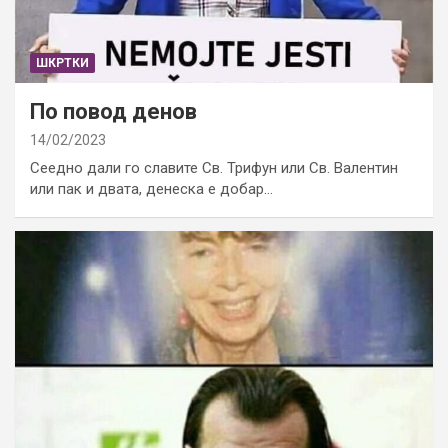
ШКРТКИ
По повод денов
14/02/2023
Сеедно дали го славите Св. Трифун или Св. Валентин
или пак и двата, денеска е добар…