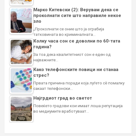
Марко Китевски (2): Верувам дека се
проколнати сите што направиле некое
зло
„Проколнати се оние што ја ограбија
татковината во криминалната…
Колку часа сон се доволни по 60-тата
година?
За тоа дека квалитетниот сон е еден од
најважните…
Како телефонските повици ни станаа
стрес?
Првата причина поради која луѓето сè помалку
сакаат телефонски…
Најгрдиот град во светот
Повеќето градови кои имаат лоша репутација
во медиумите вработуваат…