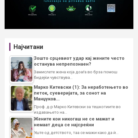
Најчитани
Зошто срцевиот удар кај жените често
останува непрепознаен?
Замислете жена која доаѓа во брза помош
бидејќи чувствува…
Марко Китевски (1): За неработењето во
петок, суеверијата, за сонот на
Манџуков…
Проф. д-р Марко Китевски за тешкотиите во
издавањето на…
Жените кои никогаш не се мажат и
немаат деца се најсреќни
Уште од детството, таа се мажи како да ѝ…