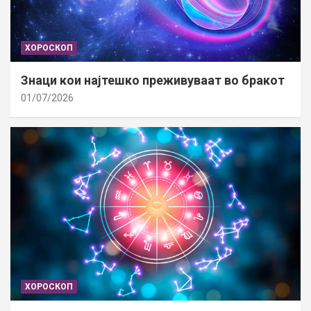
ХОРОСКОП
Знаци кои најтешко преживуваат во бракот
01/07/2026
ХОРОСКОП