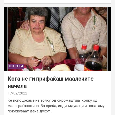
ШКРТКИ
Кога не ги прифаќаш маалските
начела
17/02/2022
Ќе испоцркаме,не толку од сиромаштија, колку од
малограѓанштина. За среќа, индивидуалци и понатаму
покажуваат дека духот…