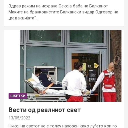
Здрав режим на исхрана Секоја баба на Балканот
Маките на бранковистите Балкански ѕидар Одговор на
„редакцијата“…
ШКРТКИ
Вести од реалниот свет
13/05/2022
Никој на светот не е толку напорен како луѓето кои го