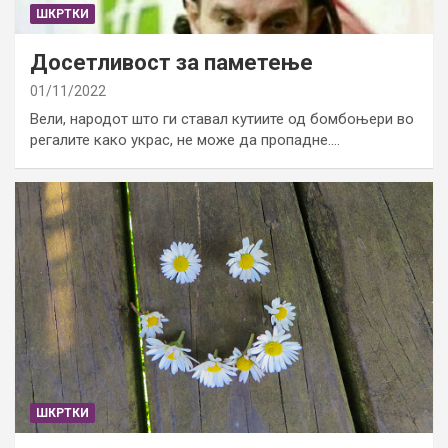
ШКРТКИ
Досетливост за паметење
01/11/2022
Вели, народот што ги ставал кутиите од бомбоњери во
регалите како украс, не може да пропадне.…
ШКРТКИ