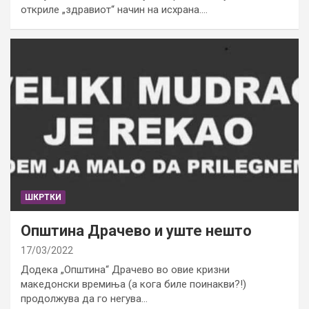
откриле „здравиот“ начин на исхрана.…
ШКРТКИ
Општина Драчево и уште нешто
17/03/2022
Додека „Општина“ Драчево во овие кризни
македонски времиња (а кога биле поинакви?!)
продолжува да го негува…