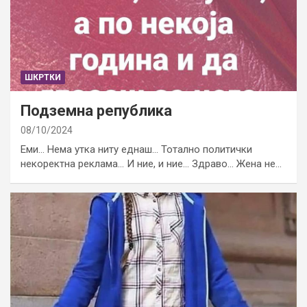
ШКРТКИ
Подземна република
08/10/2024
Еми… Нема утка ниту еднаш… Тотално политички
некоректна реклама… И ние, и ние… Здраво… Жена не…