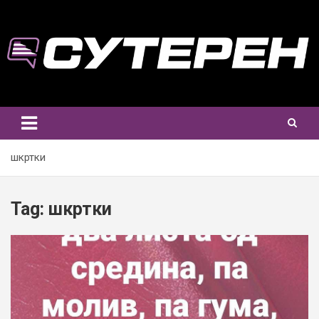
Skip
to
content
шкртки
Tag:
шкртки