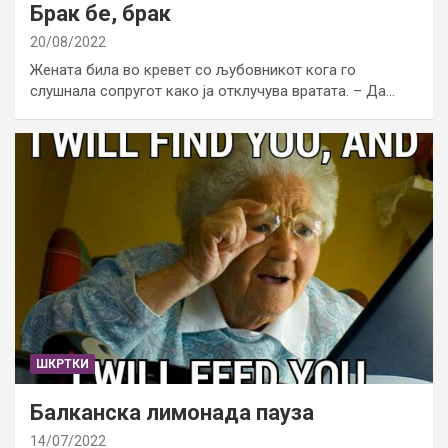
Брак бе, брак
20/08/2022
Жената била во кревет со љубовникот кога го
слушнала сопругот како ја отклучува вратата. – Да…
ШКРТКИ
Балканска лимонада пауза
14/07/2022