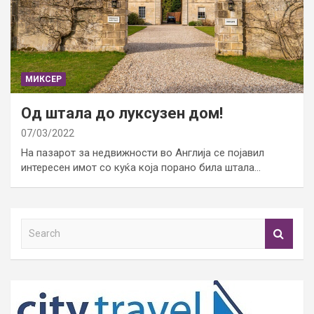
МИКСЕР
Од штала до луксузен дом!
07/03/2022
На пазарот за недвижности во Англија се појавил
интересен имот со куќа која порано била штала…
S
e
a
r
c
h