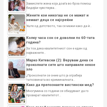
Замислете жена која доаѓа во брза помош
бидејќи чувствува…
Жените кои никогаш не се мажат и
немаат деца се најсреќни
Уште од детството, таа се мажи како да ѝ…
Колку часа сон се доволни по 60-тата
година?
За тоа дека квалитетниот сон е еден од
најважните…
Марко Китевски (2): Верувам дека се
проколнати сите што направиле некое
зло
„Проколнати се оние што ја ограбија
татковината во криминалната…
Како да препознаете вистински мед?
Многумина со години се обидуваат да го
проверат квалитетот…