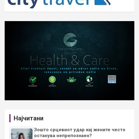
Најчитани
Зошто срцевиот удар кај жените често
останува непрепознаен?