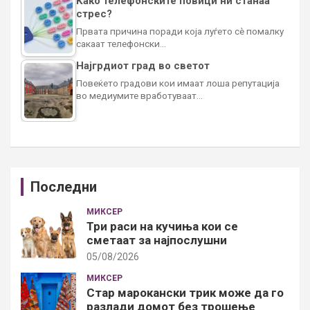
Како телефонските повици ни станаа
стрес?
Првата причина поради која луѓето сè помалку
сакаат телефонски…
Најгрдиот град во светот
Повеќето градови кои имаат лоша репутација
во медиумите вработуваат…
Последни
МИКСЕР
Три раси на кучиња кои се
сметаат за најпослушни
05/08/2026
МИКСЕР
Стар марокански трик може да го
разлади домот без трошење