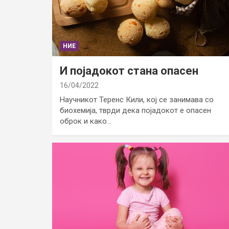
НИЕ
И појадокот стана опасен
16/04/2022
Научникот Теренс Кили, кој се занимава со
биохемија, тврди дека појадокот е опасен
оброк и како…