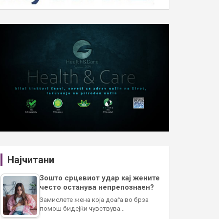
Најчитани
Зошто срцевиот удар кај жените
често останува непрепознаен?
Замислете жена која доаѓа во брза
помош бидејќи чувствува…