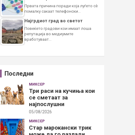
Првата причина поради која луѓето сè
помалку сакаат телефонски…
Најгрдиот град во светот
Повеќето градови кои имаат лоша
репутација во медиумите
вработуваат…
Последни
МИКСЕР
Три раси на кучиња кои
се сметаат за
најпослушни
05/08/2026
МИКСЕР
Стар марокански трик
може да го разлади