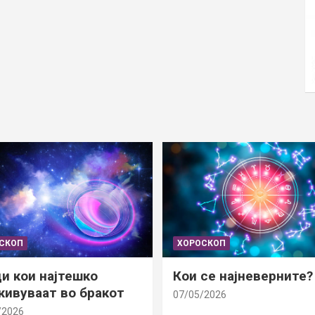
СКОП
ХОРОСКОП
и кои најтешко
Кои се најневерните?
ивуваат во бракот
07/05/2026
/2026