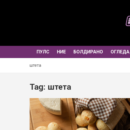
Skip
to
content
ПУЛС
НИЕ
БОЛДИРАНО
ОГЛЕДА
штета
Tag:
штета