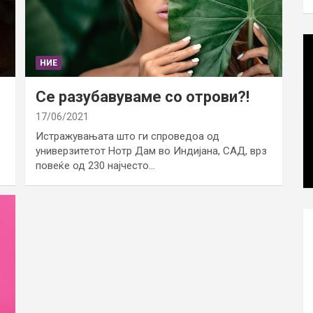
НИЕ
Се разубавуваме со отрови?!
17/06/2021
Истражувањата што ги спроведоа од
универзитетот Нотр Дам во Индијана, САД, врз
повеќе од 230 најчесто…