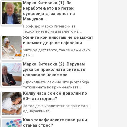
Марко Китевски (1): За
неработењето во петок,
суеверијата, за сонот на
Манџуков…
Проф. д-р Марко Китевски за
тешкотиите во издавањето на…
Жените кои никогаш не се мажат
и немаат деца се најсреќни
Уште од детството, таа се мажи како
да ѝ…
Марко Китевски (2): Верувам
дека се проколнати сите што
направиле некое зло
„Проколнати се оние што ја ограбија
татковината во криминалната…
Колку часа сон се доволни по
60-тата година?
За тоа дека квалитетниот сон е еден
од најважните…
Како телефонските повици ни
станаа стрес?