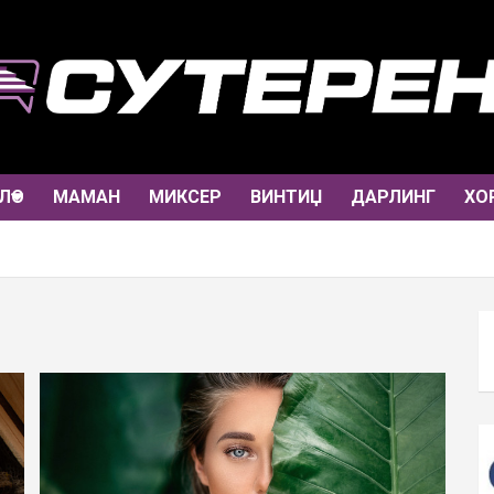
ЛО
МАМАН
МИКСЕР
ВИНТИЏ
ДАРЛИНГ
ХО