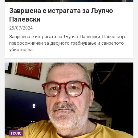
Завршена е истрагата за Љупчо
Палевски
25/07/2024
Завршена е истрагата за Љупчо Палевски-Палчо кој е
првоосомничен за двојното грабнување и свирепото
убиство на…
ПУЛС