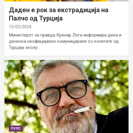
Даден е рок за екстрадиција на
Палчо од Турција
15/03/2024
Министерот за правда Кренар Лога информира дека и
денеска неофицијално комуницирале со колегите од
Турција околу…
ПУЛС