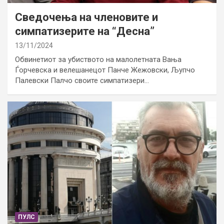
Сведочења на членовите и
симпатизерите на “Десна”
13/11/2024
Обвинетиот за убиството на малолетната Вања
Ѓорчевска и велешанецот Панче Жежовски, Љупчо
Палевски Палчо своите симпатизери…
ПУЛС