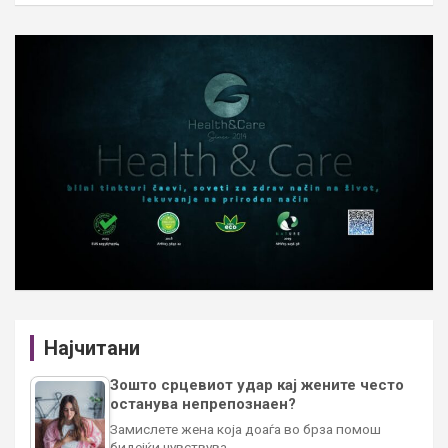
Најчитани
Зошто срцевиот удар кај жените често
останува непрепознаен?
Замислете жена која доаѓа во брза помош
бидејќи чувствува…