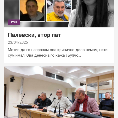
ПУЛС
Палевски, втор пат
23/04/2025
Мотив да го направам ова кривично дело немам, нити
сум имал. Ова денеска го кажа Љупчо…