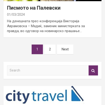
Писмото на Палевски
01/03/2024
На денешната прес-конференција Викторија
Аврамовска – Мадиќ, заменик министерката за
правда, во одговор на новинарско прашање…
Posts
1
2
Next
pagination
S
e
a
r
c
h