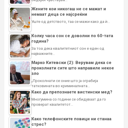
Жените кои никогаш не се мажат и
немаат деца се најсреќни
Уште од детството, таа се мажи како да ѝ…
Колку часа сон се доволни по 60-тата
година?
За тоа дека квалитетниот сон е еден од
најважните…
Марко Китевски (2): Верувам дека се
проколнати сите што направиле некое
зло
„Проколнати се оние што ја ограбија
татковината во криминалната…
Како да препознаете вистински мед?
Многумина со години се обидуваат да го
проверат квалитетот…
Како телефонските повици ни станаа
стрес?