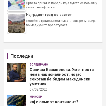
Првата причина поради која луѓето сè помалку
сакаат телефонски…
Најгрдиот град во светот
Повеќето градови кои имаат лоша репутација
во медиумите вработуваат…
Последни
БОЛДИРАНО
Синиша Кашавелски: Уметноста
нема националност, но јас
секогаш ќе бидам македонски
уметник
07/08/2026
МИКСЕР
кој е осмиот континент?