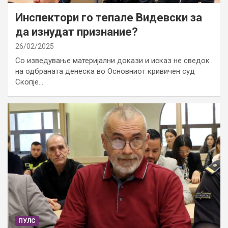
Инспектори го тепале Видевски за
да изнудат признание?
26/02/2025
Со изведување материјални докази и исказ не сведок
на одбраната денеска во Основниот кривичен суд
Скопје…
ПУЛС