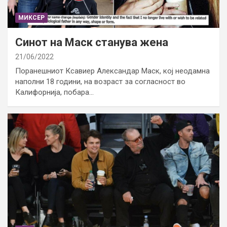
МИКСЕР
Синот на Маск станува жена
21/06/2022
Поранешниот Ксавиер Александар Маск, кој неодамна
наполни 18 години, на возраст за согласност во
Калифорнија, побара…