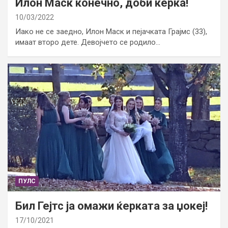
Илон Маск конечно, доби ќерка!
10/03/2022
Иако не се заедно, Илон Маск и пејачката Грајмс (33),
имаат второ дете. Девојчето се родило…
ПУЛС
Бил Гејтс ја омажи ќерката за џокеј!
17/10/2021