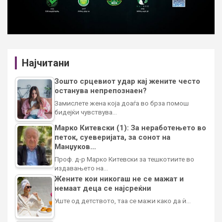
Најчитани
Зошто срцевиот удар кај жените често
останува непрепознаен?
Замислете жена која доаѓа во брза помош
бидејќи чувствува…
Марко Китевски (1): За неработењето во
петок, суеверијата, за сонот на
Манџуков…
Проф. д-р Марко Китевски за тешкотиите во
издавањето на…
Жените кои никогаш не се мажат и
немаат деца се најсреќни
Уште од детството, таа се мажи како да ѝ…