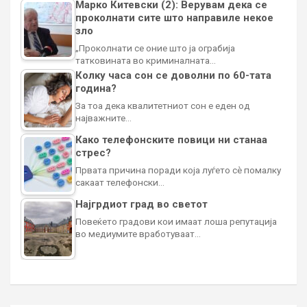
Марко Китевски (2): Верувам дека се
проколнати сите што направиле некое
зло
„Проколнати се оние што ја ограбија
татковината во криминалната…
Колку часа сон се доволни по 60-тата
година?
За тоа дека квалитетниот сон е еден од
најважните…
Како телефонските повици ни станаа
стрес?
Првата причина поради која луѓето сè помалку
сакаат телефонски…
Најгрдиот град во светот
Повеќето градови кои имаат лоша репутација
во медиумите вработуваат…