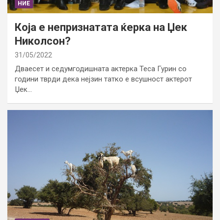
НИЕ
Која е непризнатата ќерка на Џек
Николсон?
31/05/2022
Дваесет и седумгодишната актерка Теса Гурин со
години тврди дека нејзин татко е всушност актерот
Џек…