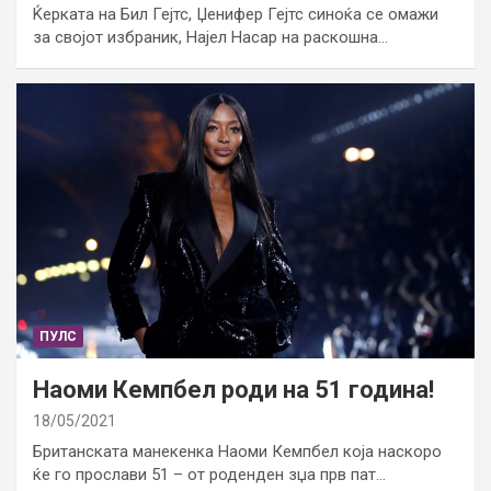
Ќерката на Бил Гејтс, Џенифер Гејтс синоќа се омажи
за својот избраник, Најел Насар на раскошна…
ПУЛС
Наоми Кемпбел роди на 51 година!
18/05/2021
Британската манекенка Наоми Кемпбел која наскоро
ќе го прослави 51 – от роденден зџа прв пат…