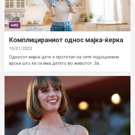
НИЕ
Комплицираниот однос мајка-ќерка
10/01/2023
Односот мајка-дете е прототип на сите подоцнежни
врски што ќе ги има детето во животот. За…