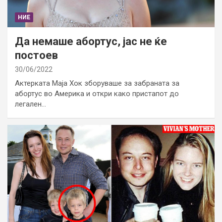
НИЕ
Да немаше абортус, јас не ќе
постоев
30/06/2022
Актерката Маја Хок зборуваше за забраната за
абортус во Америка и откри како пристапот до
легален…