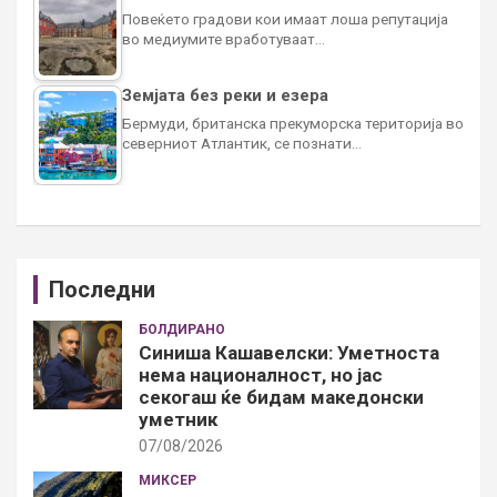
Повеќето градови кои имаат лоша репутација
во медиумите вработуваат…
Земјата без реки и езера
Бермуди, британска прекуморска територија во
северниот Атлантик, се познати…
Последни
БОЛДИРАНО
Синиша Кашавелски: Уметноста
нема националност, но јас
секогаш ќе бидам македонски
уметник
07/08/2026
МИКСЕР