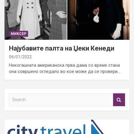
МИКСЕР
Најубавите палта на Џеки Кенеди
06/01/2022
Некогашната американска прва дама со време стана
она совршено огледало во кое може да се провери…
S
e
a
r
c
h