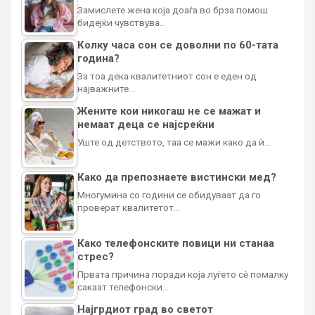
Замислете жена која доаѓа во брза помош
бидејќи чувствува…
Колку часа сон се доволни по 60-тата
година?
За тоа дека квалитетниот сон е еден од
најважните…
Жените кои никогаш не се мажат и
немаат деца се најсреќни
Уште од детството, таа се мажи како да ѝ…
Како да препознаете вистински мед?
Многумина со години се обидуваат да го
проверат квалитетот…
Како телефонските повици ни станаа
стрес?
Првата причина поради која луѓето сè помалку
сакаат телефонски…
Најгрдиот град во светот