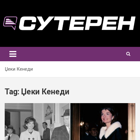
Skip
to
content
Џеки Кенеди
Tag:
Џеки Кенеди