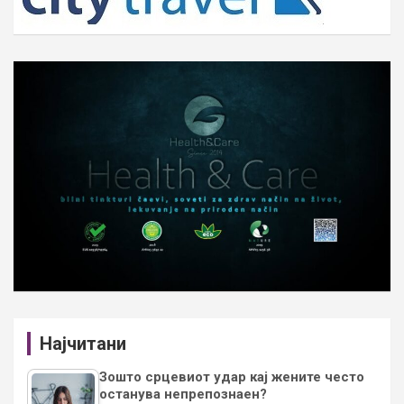
Најчитани
Зошто срцевиот удар кај жените често
останува непрепознаен?