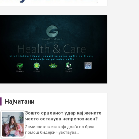
Најчитани
Зошто срцевиот удар кај жените
често останува непрепознаен?
Замислете жена која доаѓа во брза
помош бидејќи чувствува…