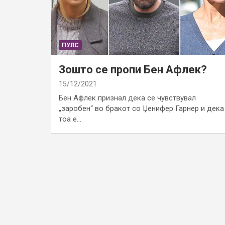
ПУЛС
Зошто се пропи Бен Афлек?
15/12/2021
Бен Афлек признал дека се чувствувал
„заробен“ во бракот со Џенифер Гарнер и дека
тоа е…