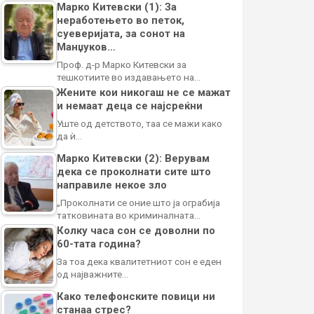
Марко Китевски (1): За
неработењето во петок,
суеверијата, за сонот на
Манџуков…
Проф. д-р Марко Китевски за
тешкотиите во издавањето на…
Жените кои никогаш не се мажат
и немаат деца се најсреќни
Уште од детството, таа се мажи како
да ѝ…
Марко Китевски (2): Верувам
дека се проколнати сите што
направиле некое зло
„Проколнати се оние што ја ограбија
татковината во криминалната…
Колку часа сон се доволни по
60-тата година?
За тоа дека квалитетниот сон е еден
од најважните…
Како телефонските повици ни
станаа стрес?