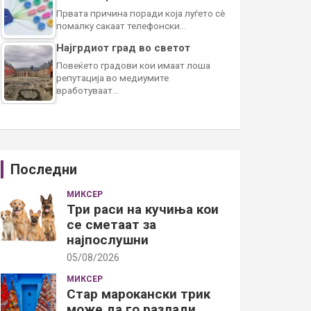
Првата причина поради која луѓето сè
помалку сакаат телефонски…
Најгрдиот град во светот
Повеќето градови кои имаат лоша
репутација во медиумите
вработуваат…
Последни
МИКСЕР
Три раси на кучиња кои
се сметаат за
најпослушни
05/08/2026
МИКСЕР
Стар марокански трик
може да го разлади