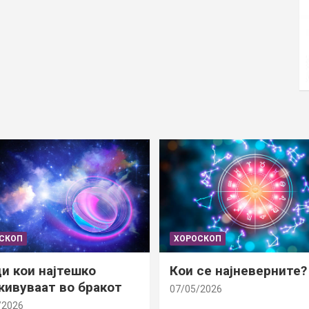
СКОП
ХОРОСКОП
и кои најтешко
Кои се најневерните?
ивуваат во бракот
07/05/2026
/2026