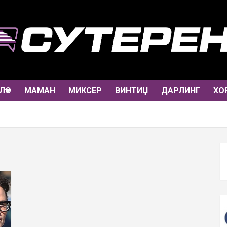
ЛО
МАМАН
МИКСЕР
ВИНТИЏ
ДАРЛИНГ
ХО