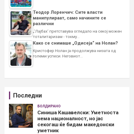
Теодор Лоренчич: Сите власти
манипулираат, само начините се
различни
„’Лајбах’ претставува огледало на секој можен
тоталитаризам - токму…
Како се снимаше „Одисеја“ на Нолан?
Кристофер Нолан ја продолжува низата од
големи успеси. Неговиот…
Последни
БОЛДИРАНО
Синиша Кашавелски: Уметноста
нема националност, но јас
секогаш ќе бидам македонски
уметник