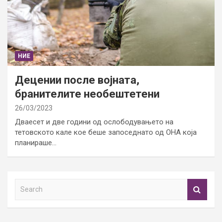
НИЕ
Децении после војната,
бранителите необештетени
26/03/2023
Дваесет и две години од ослободувањето на
тетовското кале кое беше запоседнато од ОНА која
планираше…
S
e
a
r