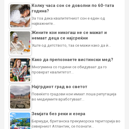
Колку часа сон се доволни по 60-тата
година?
За тоа дека квалитетниот сон е еден од
најважните…
Жените кои никогаш не се мажат и
немаат деца се најсреќни
Уште од детството, таа се мажи како да ѝ…
Како да препознаете вистински мед?
Многумина со години се обидуваат да го
проверат квалитетот…
Најгрдиот град во светот
Повеќето градови кои имаат лоша репутација
во медиумите вработуваат…
Земјата без реки и езера
Бермуди, британска прекуморска територија во
северниот Атлантик, се познати…