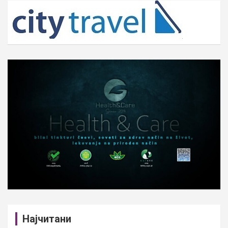
c
h
Најчитани