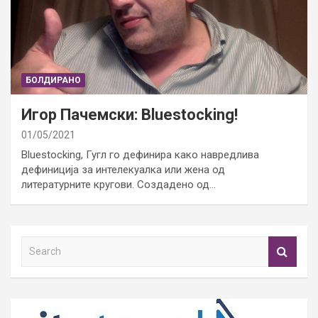
БОЛДИРАНО
Игор Пачемски: Bluestocking!
01/05/2021
Bluestocking, Гугл го дефинира како навредлива
дефиниција за интелекуалка или жена од
литературните кругови. Создадено од…
S
e
a
r
c
h