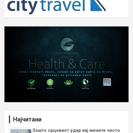
Најчитани
Зошто срцевиот удар кај жените често