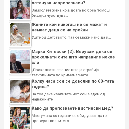
останува непрепознаен?
Замислете жена која доаѓа во брза помош
бидејќи чувствува…
Жените кои никогаш не се мажат и
немаат деца се најсреќни
Уште од детството, таа се мажи како да ѝ…
Марко Китевски (2): Верувам дека се
проколнати сите што направиле некое
зло
„Проколнати се оние што ја ограбија
татковината во криминалната…
Колку часа сон се доволни по 60-тата
година?
За тоа дека квалитетниот сон е еден од
најважните…
Како да препознаете вистински мед?
Многумина со години се обидуваат да го
проверат квалитетот…