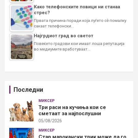
Како телефонските повици ни станаа
стрес?
Првата причина поради која луѓето сè помалку
сакаат телефонски…
Најгрдиот град во светот
Повеќето градови кои имаат лоша репутација
во медиумите вработуваат…
Последни
МИКСЕР
Три раси на кучиња кои се
сметаат за најпослушни
05/08/2026
МИКСЕР
Стар марокански трик може да го