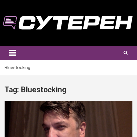
Skip
to
content
Bluestocking
Tag:
Bluestocking