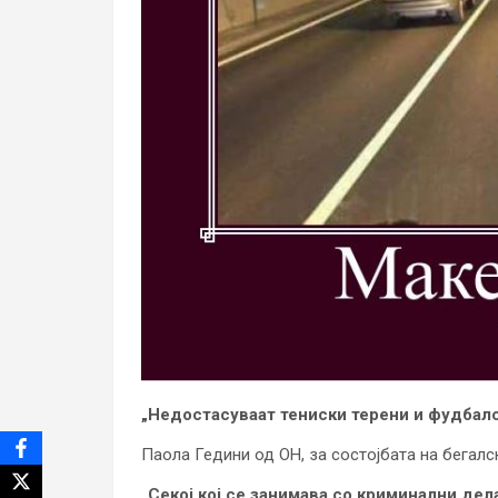
„Недостасуваат тениски терени и фудбал
Паола Гедини од ОН, за состојбата на бегалс
„Секој кој се занимава со криминални дел