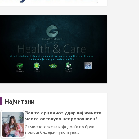
Најчитани
Зошто срцевиот удар кај жените
често останува непрепознаен?
Замислете жена која доаѓа во брза
помош бидејќи чувствува…