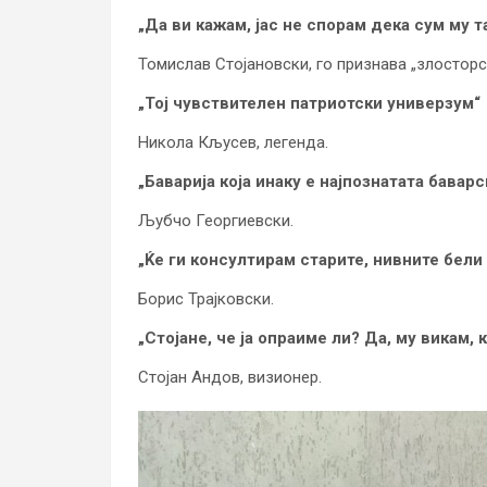
„Да ви кажам, јас не спорам дека сум му 
Томислав Стојановски, го признава „злосторс
„Тој чувствителен патриотски универзум“
Никола Кљусев, легенда.
„Баварија која инаку е најпознатата бавар
Љубчо Георгиевски.
„Ќе ги консултирам старите, нивните бели
Борис Трајковски.
„Стојане, че ја опраиме ли? Да, му викам, 
Стојан Андов, визионер.