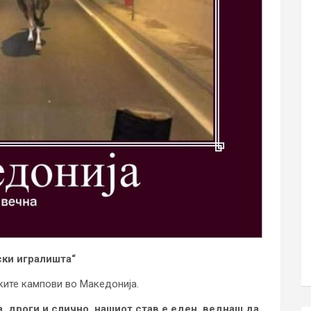
ски игралишта“
ките кампови во Македонија.
а, дроги и слично, нашиот став е еден, веднаш да