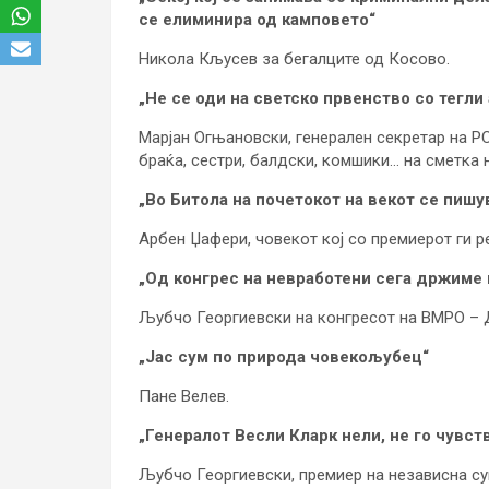
се елиминира од камповето“
Никола Кљусев за бегалците од Косово.
„Не се оди на светско првенство со тегли
Марјан Огњановски, генерален секретар на РС
браќа, сестри, балдски, комшики… на сметка 
„Во Битола на почетокот на векот се пишу
Арбен Џафери, човекот кој со премиерот ги р
„Од конгрес на невработени сега држиме 
Љубчо Георгиевски на конгресот на ВМРО –
„Јас сум по природа човекољубец“
Пане Велев.
„Генералот Весли Кларк нели, не го чувст
Љубчо Георгиевски, премиер на независна су