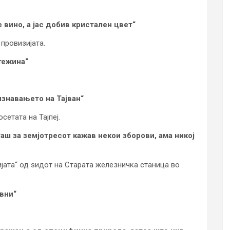
вино, а јас добив кристален цвет“
 провизијата.
тежина“
изнавањето на Тајван“
сетата на Тајпеј.
гаш за земјотресот кажав некои зборови, ама никој
ијата“ од ѕидот на Старата железничка станица во
вни“