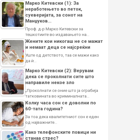
Марко Китевски (1): За
неработењето во петок,
суеверијата, за сонот на
Манџуков…
Проф. д-р Марко Китевски за
тешкотиите во издавањето на…
Жените кои никогаш не се мажат
и немаат деца се најсреќни
Уште од детството, таа се мажи како
да ѝ…
Марко Китевски (2): Верувам
дека се проколнати сите што
направиле некое зло
„Проколнати се оние што ја ограбија
татковината во криминалната…
Колку часа сон се доволни по
60-тата година?
За тоа дека квалитетниот сон е еден
од најважните…
Како телефонските повици ни
станаа стрес?