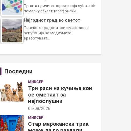
Првата причина поради која луѓето сè
помалку сакаат телефонски…
Најгрдиот град во светот
Повеќето градови кои имаат лоша
репутација во медиумите
вработуваат…
Последни
МИКСЕР
Три раси на кучиња кои
се сметаат за
најпослушни
05/08/2026
МИКСЕР
Стар марокански трик
може да го разлади