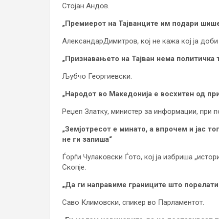
Стојан Андов.
„Премиерот на Тајванците им подари шише 
АлександарДимитров, кој не кажа кој ја доби
„Признавањето на Тајван нема политичка 
Љубчо Георгиевски.
„Народот во Македонија е восхитен од пр
Реџеп Златку, министер за информации, при по
„Земјотресот е минато, а впрочем и јас то
не ги запиша“
Ѓорѓи Чулаковски Ѓото, кој ја избриша „истор
Скопје.
„Да ги направиме границите што порелати
Саво Климовски, спикер во Парламентот.