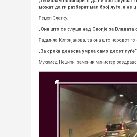
„Ги молам новинарите да не поставуваат 
можат да ги разберат мал број луѓе, а не ц
Реџеп Златку.
„Она што се слуша над Скопје за Владата 
Радмила Кипријанова, за она што народот го
„За среќа денеска умреа само десет луѓе“
Мухамед Неџипи, заменик министер заздравс