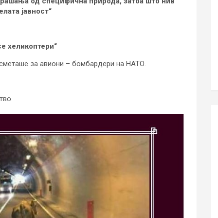
прашања од специфична природа, затоа што нив
елата јавност“
се хеликоптери“
 сметаше за авиони – бомбардери на НАТО.
тво.