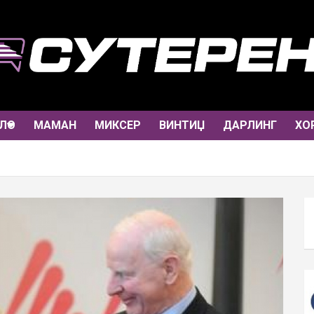
ЛО
МАМАН
МИКСЕР
ВИНТИЏ
ДАРЛИНГ
ХО