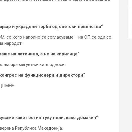
 ајвар и украдени торби од светски првенства“
М, со кого наполно се согласуваме – на СП се оди со
на народот.
ваше на латиница, а не на кирилица“
елаксира меѓуетничките односи.
конгрес на функционери и директори“
 ДПМНЕ.
вуваме како гостин туку нели, како домаќин“
верена Република Македонија.