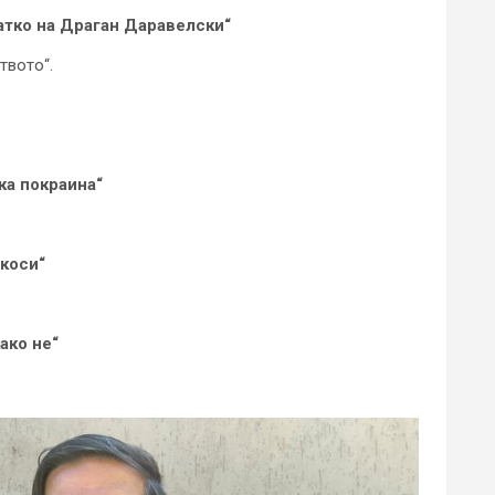
татко на Драган Даравелски“
твото“.
ска покраина“
 коси“
како не“