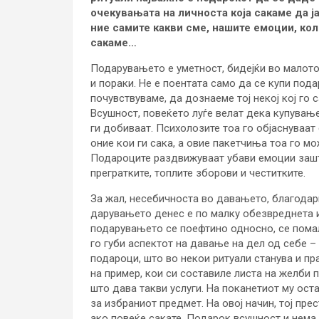
очекувањата на личноста која сакаме да ј
ние самите какви сме, нашите емоции, кол
сакаме…
Подарувањето е уметност, бидејќи во малото,
и пораки. Не е поентата само да се купи пода
почувствуваме, да дознаеме тој некој кој го 
Всушност, повеќето луѓе велат дека купувањ
ги добиваат. Психолозите тоа го објаснуваат 
оние кои ги сака, а овие пакетчиња тоа го мо
Подароците раздвижуваат убави емоции зашто
прегратките, топлите зборови и честитките.
За жал, несебичноста во давањето, благодар
дарувањето денес е по малку обезвреднета и
подарувањето се поефтино односно, се помал
го губи аспектот на давање на дел од себе –
подароци, што во некои ритуали станува и пра
на пример, кои си составиле листа на желби 
што дава такви услуги. На поканетиот му ост
за избраниот предмет. На овој начин, тој пре
ако повеќе сакате. Подарок всушност и нема,