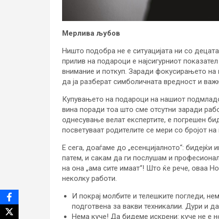
Мерлива љубов
Ништо подобра не е ситуацијата ни со децата
прилив на подароци е најсигурниот показате
внимание и поткуп. Заради фокусирањето на 
да ја разберат симболичната вредност и важ
Купувањето на подароци на нашиот подмладок
вина поради тоа што сме отсутни заради раб
однесување велат експертите, е погрешен бид
посветуваат родителите се мери со бројот на
Е сега, доаѓаме до „есенцијалното“: бидејќи и
патем, и сакам да ги послушам и професионал
на она „ама сите имаат“! Што ќе рече, оваа 
неколку работи.
И покрај молбите и телешките погледи, нема
подготвена за вакви техникалии. Дури и да 
Нема куче! Да бидеме искрени: куче не е 