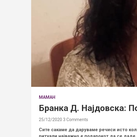
МАМАН
Бранка Д. Најдовска: П
25/12/2020
3 Comments
Сите сакаме да даруваме речиси исто кол
ритуали најважно е подарокот да се даде 