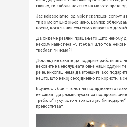
на подарувањето на овие простори се гледа
главно, ги заболе ноктето на малото прсте од
Јас најверојатно, од мојот скапоцен сопруг и
ти во мојот шифоњер иако, џемпер облекувам 
носам, кога за нив сум само апарат во домаќ
Да бидеме реални: прашањето „што некому д
некому навистина му треба?! Што тоа, некој н
требаат, ги нема?!
Доколку не сакате да подарите работи што не
вековите на еволуцијата овие наши одлуки г
рече, никогаш нема да згрешите, ако подарит
нешто, што некој секојдневно го користи, а се
Всушност, бон – тонот на подарувањето главн
не сакаат да размислуваат за подароци, оние
требало“ туку, „што е тоа што јас би подарил
превоспитаат.