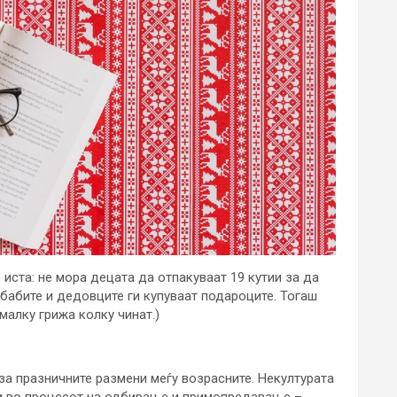
 иста: не мора децата да отпакуваат 19 кутии за да
о бабите и дедовците ги купуваат подароците. Тогаш
 малку грижа колку чинат.)
 за празничните размени меѓу возрасните. Некултурата