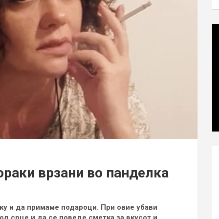
ораки врзани во панделка
ку и да примаме подароци. При овие убави
од срце и да се поведе сметка за вкусот и