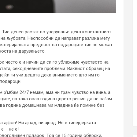
. Тие денес растат во уверување дека константниот
л на љубовта. Неспособни да направат разлика меѓу
материјалната вредност на подароците тие не можат
носта на дарувањето.
 често е и начин да си го ублажиме чувството на
отата, секојдневните проблеми. Ваквиот образец на
ејќи ги учи децата дека вниманието што им го
 подароци.
м р’мбам 24/7 немам, ама ни грам чувство на вина, а
ците, па така оваа година цврсто решив да не паѓам
Нова година домашнава ми младина ќе помине без
 ајфон! Ни ајпад, ни ајпод. Не е тинејџерката
е – не е!
новогодишен подарок. Тоа се 15 години обврски,