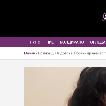
Skip
to
content
ПУЛС
НИЕ
БОЛДИРАНО
ОГЛЕДА
Маман
Бранка Д. Најдовска: Пораки врзани во 