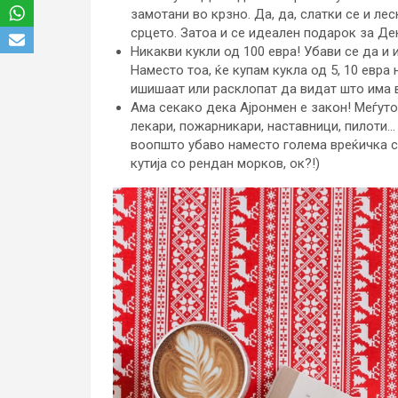
замотани во крзно. Да, да, слатки се и ле
срцето. Затоа и се идеален подарок за Де
Никакви кукли од 100 евра! Убави се да и 
Наместо тоа, ќе купам кукла од 5, 10 евра
ишишаат или расклопат да видат што има 
Ама секако дека Ајронмен е закон! Меѓуто
лекари, пожарникари, наставници, пилоти… 
воопшто убаво наместо голема вреќичка со
кутија со рендан морков, ок?!)