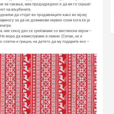
сни за сакање, ама предодредено е да ви го скршат
нот на вљубените.
идеални да стојат во продавниците како во музеј.
 најмногу за да не доживеам нервен слом кога ќе ја
внатре.
а, ние секој ден се среќаваме со вистински херои –
Не мора да измислуваме и лажни. (Сепак, не е
 слатки и грицки, на детето да му подарите еко –