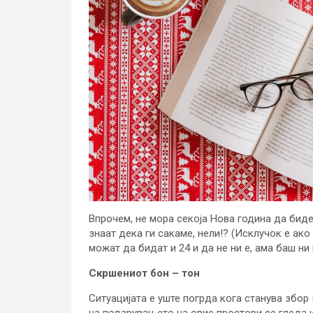
Впрочем, не мора секоја Нова година да биде
знаат дека ги сакаме, нели!? (Исклучок е ак
можат да бидат и 24 и да не ни е, ама баш ни
Скршениот бон – тон
Ситуацијата е уште погрда кога станува збор