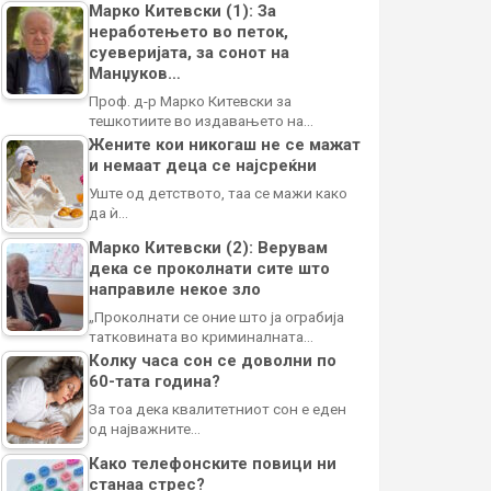
Марко Китевски (1): За
неработењето во петок,
суеверијата, за сонот на
Манџуков…
Проф. д-р Марко Китевски за
тешкотиите во издавањето на…
Жените кои никогаш не се мажат
и немаат деца се најсреќни
Уште од детството, таа се мажи како
да ѝ…
Марко Китевски (2): Верувам
дека се проколнати сите што
направиле некое зло
„Проколнати се оние што ја ограбија
татковината во криминалната…
Колку часа сон се доволни по
60-тата година?
За тоа дека квалитетниот сон е еден
од најважните…
Како телефонските повици ни
станаа стрес?