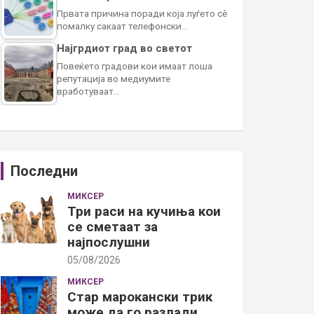
Првата причина поради која луѓето сè
помалку сакаат телефонски…
Најгрдиот град во светот
Повеќето градови кои имаат лоша
репутација во медиумите
вработуваат…
Последни
МИКСЕР
Три раси на кучиња кои
се сметаат за
најпослушни
05/08/2026
МИКСЕР
Стар марокански трик
може да го разлади