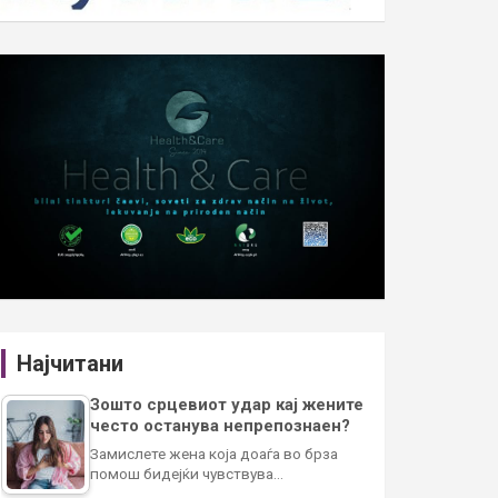
Најчитани
Зошто срцевиот удар кај жените
често останува непрепознаен?
Замислете жена која доаѓа во брза
помош бидејќи чувствува…