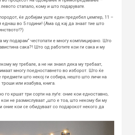
 и во процесот на одбирање и примопредавање –
 левото стапало, кому и што подарувате.
 породот, ќе добијам уште еден предебел џемпер, 11 –
еднаш во 5 години! (Ама од кај да знаат тие што
инството!?)
а му подарам“ честопати е многу комплицирано. Што
авистина сака?! Што од работите кои ги сака и му
кому му требале, а не ни знаел дека му требаат,
и имаат многу поедноставнето во изборот. Што ќе
е предмети што некој ги собира, нешто што личи на
 троши или изабува, книга.
о го кршат три сорти на луѓе: оние кои едноставно,
 кои не размислуваат „што е тоа, што некому би му
“ и оние кои се обидуваат со подарокот некого да