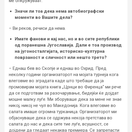
ме опкружуваат.
Значи ли тоа дека нема автобиографски
моменти во Вашите дела?
– Ви реков, речиси да нема.
Имате фанови и кај нас, но и во сите републики
од поранешна Југославија. Дали е тоа производ
на југоносталгијата, историско-културна
поврзаност и сличност или нешто трето?
– Еднаш бев во Скопје и еднаш во Охрид. Пред
неколку години организаторот на мојата турнеја кога
влеговме во зградата каде што требаше да ја
промовирам мојата книга „Црнци во Фиренца“ ми рече
да се подготвам за разочарување, бидејќи ќе дојдат
мошне малку луѓе. Ми зборуваше дека за мене не знае
никој, никој не чул во Македонија. Кога влеговме во
салата имаше огромна турканица. Организаторот ми
објаснуваше дека се одржува некоја претстава во
салата до нас и дека сите тие луѓе, всушност, се
дојдени да гледаат некаква премиера. Се запрепасти