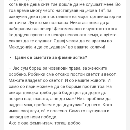
кога виде дека сите тие дошле да ме слушаат мене. Во
тоа време многу често настапував на „Нова ТВ“, па
заклучив дека претпоставките на мојот организатор не
се точни. Луѓето ме познаваа. Никогаш нема да ја
заборавам таа вечер! Феноменално е чувството кога
ќе дојдеш првпат во некоја непозната земја, а луѓето
сакаат да те слушнат. Одвај чекам да се вратам во
Македонија и да се „удавам“ во вашите колачи!
Дали се сметате за феминистка?
– Јас сум борец за човекови права, за женските
особено. Робинки сме откако постои светот и векот.
Мажите владеат со светот. И со нашите животи. И
само со пари можеме да се бориме против тоа. На
секоја девојка треба да ѝ биде цел да дојде до
покрив над главата, а не до маж! Не е проблем да
најдеш маж, проблем е да „куртулиш“ од него. Кога
имаш свој клуч, сѐ е полесно. Само го шутнуваш и
напред во нови победи.
Ако е ова феминизам, тогаш добро.