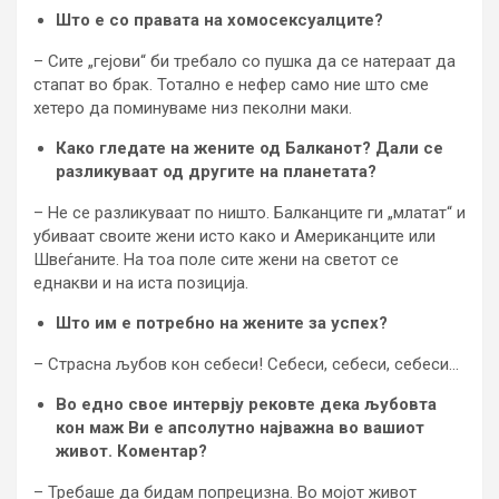
Што е со правата на хомосексуалците?
– Сите „гејови“ би требало со пушка да се натераат да
стапат во брак. Тотално е нефер само ние што сме
хетеро да поминуваме низ пеколни маки.
Како гледате на жените од Балканот? Дали се
разликуваат од другите на планетата?
– Не се разликуваат по ништо. Балканците ги „млатат“ и
убиваат своите жени исто како и Американците или
Швеѓаните. На тоа поле сите жени на светот се
еднакви и на иста позиција.
Што им е потребно на жените за успех?
– Страсна љубов кон себеси! Себеси, себеси, себеси…
Во едно свое интервју рековте дека љубовта
кон маж Ви е апсолутно најважна во вашиот
живот. Коментар?
– Требаше да бидам попрецизна. Во мојот живот