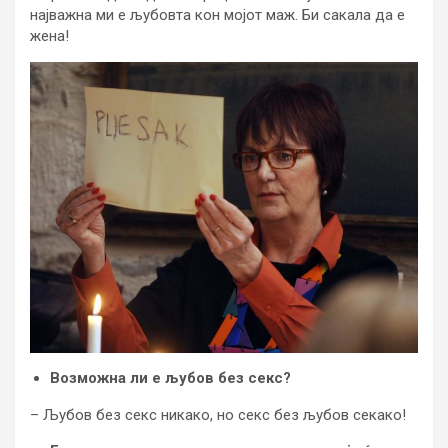
најважна ми е љубовта кон мојот маж. Би сакала да е
жена!
Возможна ли е љубов без секс?
– Љубов без секс никако, но секс без љубов секако!