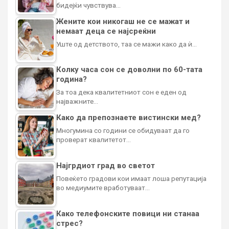
бидејќи чувствува…
Жените кои никогаш не се мажат и
немаат деца се најсреќни
Уште од детството, таа се мажи како да ѝ…
Колку часа сон се доволни по 60-тата
година?
За тоа дека квалитетниот сон е еден од
најважните…
Како да препознаете вистински мед?
Многумина со години се обидуваат да го
проверат квалитетот…
Најгрдиот град во светот
Повеќето градови кои имаат лоша репутација
во медиумите вработуваат…
Како телефонските повици ни станаа
стрес?