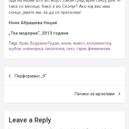
оди на нерви што во мојот сакан град врне секој ден. И
така со месеци. Како е во Скопје? Ако кај вас има
сонце, јавете ми, за да се преселам!
Ноне Абрашева Ноциќ
„Теа модерна“, 2013 година
Tags:
брак
,
Ведрана Рудан
,
жени
,
живот
,
колумнистка
,
љубов
,
новинарка
,
писателка
,
секс
,
тајни
,
феминизам
Post
Перформанс „9“
navigation
Патики за мрзеливи
Leave a Reply