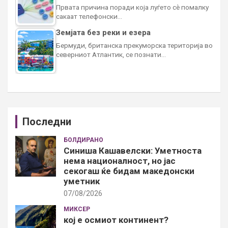
Првата причина поради која луѓето сè помалку
сакаат телефонски…
Земјата без реки и езера
Бермуди, британска прекуморска територија во
северниот Атлантик, се познати…
Последни
БОЛДИРАНО
Синиша Кашавелски: Уметноста
нема националност, но јас
секогаш ќе бидам македонски
уметник
07/08/2026
МИКСЕР
кој е осмиот континент?