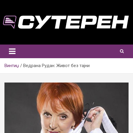
Skip
to
content
Винтиџ
Ведрана Рудан: Живот без тајни