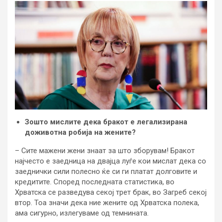
Зошто мислите дека бракот е легализирана
доживотна робија на жените?
– Сите мажени жени знаат за што зборувам! Бракот
најчесто е заедница на двајца луѓе кои мислат дека со
заеднички сили полесно ќе си ги платат долговите и
кредитите. Според последната статистика, во
Хрватска се разведува секој трет брак, во Загреб секој
втор. Тоа значи дека ние жените од Хрватска полека,
ама сигурно, излегуваме од темнината.