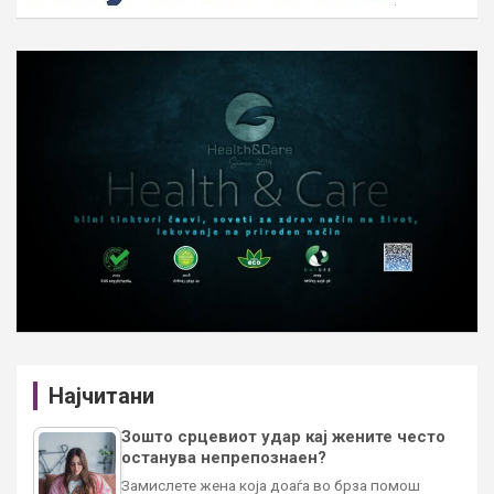
Најчитани
Зошто срцевиот удар кај жените често
останува непрепознаен?
Замислете жена која доаѓа во брза помош