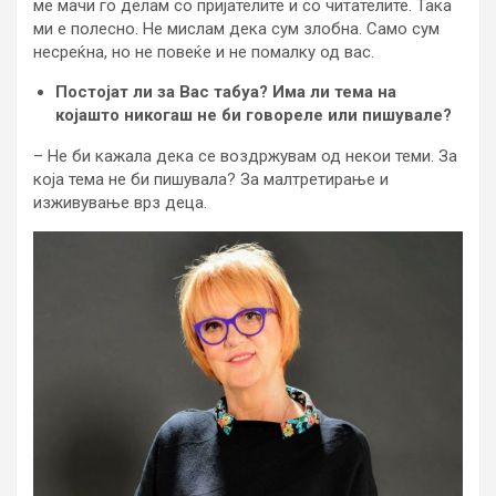
ме мачи го делам со пријателите и со читателите. Така
ми е полесно. Не мислам дека сум злобна. Само сум
несреќна, но не повеќе и не помалку од вас.
Постојат ли за Вас табуа? Има ли тема на
којашто никогаш не би говореле или пишувале?
– Не би кажала дека се воздржувам од некои теми. За
која тема не би пишувала? За малтретирање и
изживување врз деца.