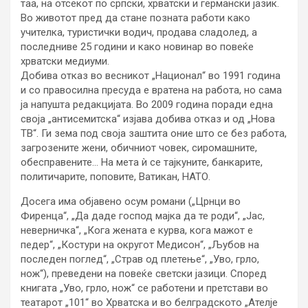
таа, на отсекот по српски, хрватски и германски јазик.
Во животот пред да стане позната работи како
учителка, туристички водич, продава сладолед, а
последниве 25 години и како новинар во повеќе
хрватски медиуми.
Добива отказ во весникот „Национал“ во 1991 година
и со правосилна пресуда е вратена на работа, но сама
ја напушта редакцијата. Во 2009 година поради една
своја „антисемитска“ изјава добива отказ и од „Нова
ТВ“. Ги зема под своја заштита оние што се без работа,
загрозените жени, обичниот човек, сиромашните,
обесправените… На мета ѝ се тајкуните, банкарите,
политичарите, поповите, Ватикан, НАТО.
Досега има објавено осум романи („Црнци во
Фиренца“, „Да даде господ мајка да те роди“, „Јас,
неверничка“, „Кога жената е курва, кога мажот е
педер“, „Костури на округот Медисон“, „Љубов на
последен поглед“, „Страв од плетење“, „Уво, грло,
нож“), преведени на повеќе светски јазици. Според
книгата „Уво, грло, нож“ се работени и претстави во
театарот „101“ во Хрватска и во белградското „Ателје