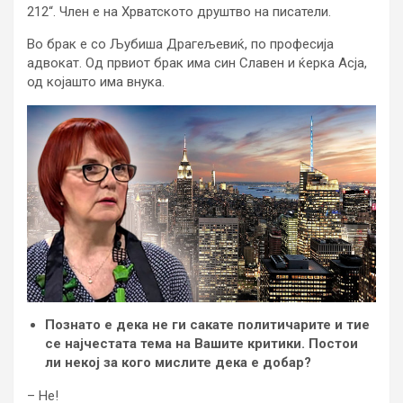
212“. Член е на Хрватското друштво на писатели.
Во брак е со Љубиша Драгељевиќ, по професија
адвокат. Од првиот брак има син Славен и ќерка Асја,
од којашто има внука.
Познато е дека не ги сакате политичарите и тие
се најчестата тема на Вашите критики. Постои
ли некој за кого мислите дека е добар?
– Не!