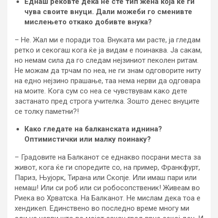
Еднаш рековте дека не сте тип жена која ќе ги
чува своите внуци. Дали можеби го сменивте
мислењето откако добивте внука?
– Не. Жал ми е поради тоа. Внуката ми расте, ја гледам
ретко и секогаш кога ќе ја видам е поинаква. Ја сакам,
но немам сила да го следам нејзиниот пеколен ритам.
Не можам да трчам по неа, не ги знам одговорите ниту
на едно нејзино прашање, таа нема нерви да одговара
на моите. Кога сум со неа се чувствувам како дете
застанато пред строга учителка. Зошто денес внуците
се толку паметни?!
Како гледате на балканската иднина?
Оптимистички или малку поинаку?
– Градовите на Балканот се еднакво посрани места за
живот, кога ќе ги споредите со, на пример, Франкфурт,
Париз, Њујорк, Тирана или Скопје. Или имаш пари или
немаш! Или си роб или си робосопственик! Живеам во
Риека во Хрватска. На Балканот. Не мислам дека тоа е
хендикеп. Единствено во последно време многу ми