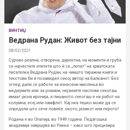
ВИНТИЏ
Ведрана Рудан: Живот без тајни
08/02/2021
Сурово реална, отворена, директна, на моменти и груба
се најчестите епитети што ѝ се „лепат“ на хрватската
писателка Ведрана Рудан, на чиишто тиражни книги и
текстови би ѝ позавидел секој автор на Балканот. Без
оглед дали се работи за изнесени мислења во
медиумите или за романи, нејзините наслови секогаш
имаат јасна иронија, а пишаното секогаш е на работ на
колумна, есеј или памфлет. Кај неа тешко може да се
определи што сече повеќе: окото, јазикот или перото!
Родена е во Опатија, во 1949 година. Педагошка
академија завршува во Риека – како што прецизира