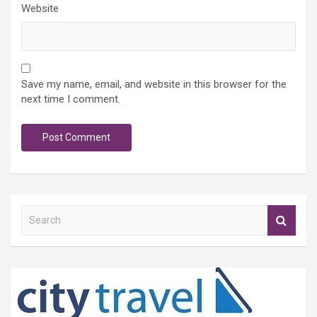
Website
Save my name, email, and website in this browser for the
next time I comment.
S
e
a
r
c
h