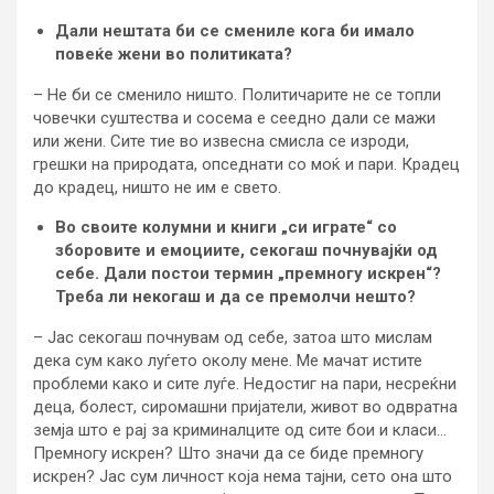
Дали нештата би се смениле кога би имало
повеќе жени во политиката?
– Не би се сменило ништо. Политичарите не се топли
човечки суштества и сосема е сеедно дали се мажи
или жени. Сите тие во извесна смисла се изроди,
грешки на природата, опседнати со моќ и пари. Крадец
до крадец, ништо не им е свето.
Во своите колумни и книги „си играте“ со
зборовите и емоциите, секогаш почнувајќи од
себе. Дали постои термин „премногу искрен“?
Треба ли некогаш и да се премолчи нешто?
– Јас секогаш почнувам од себе, затоа што мислам
дека сум како луѓето околу мене. Ме мачат истите
проблеми како и сите луѓе. Недостиг на пари, несреќни
деца, болест, сиромашни пријатели, живот во одвратна
земја што е рај за криминалците од сите бои и класи…
Премногу искрен? Што значи да се биде премногу
искрен? Јас сум личност која нема тајни, сето она што