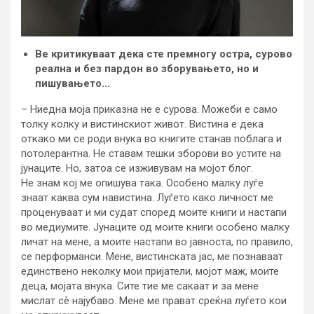
Ве критикуваат дека сте премногу остра, сурово
реална и без пардон во зборувањето, но и
пишувањето…
– Ниедна моја приказна не е сурова. Можеби е само
толку колку и вистинскиот живот. Вистина е дека
откако ми се роди внука во книгите станав поблага и
потолерантна. Не ставам тешки зборови во устите на
јунаците. Но, затоа се изживувам на мојот блог.
Не знам кој ме опишува така. Особено малку луѓе
знаат каква сум навистина. Луѓето како личност ме
проценуваат и ми судат според моите книги и настапи
во медиумите. Јунаците од моите книги особено малку
личат на мене, а моите настапи во јавноста, по правило,
се перформанси. Мене, вистинската јас, ме познаваат
единствено неколку мои пријатели, мојот маж, моите
деца, мојата внука. Сите тие ме сакаат и за мене
мислат сѐ најубаво. Мене ме прават среќна луѓето кои