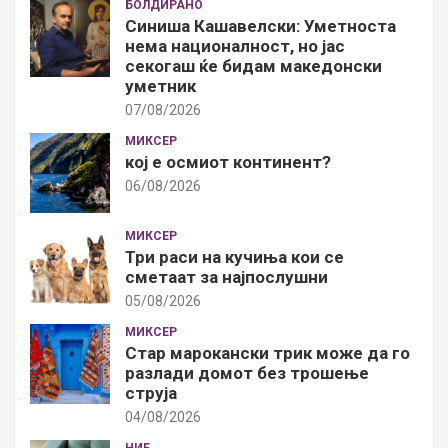
БОЛДИРАНО
Синиша Кашавелски: Уметноста
нема националност, но јас
секогаш ќе бидам македонски
уметник
07/08/2026
МИКСЕР
кој е осмиот континент?
06/08/2026
МИКСЕР
Три раси на кучиња кои се
сметаат за најпослушни
05/08/2026
МИКСЕР
Стар марокански трик може да го
разлади домот без трошење
струја
04/08/2026
НИЕ