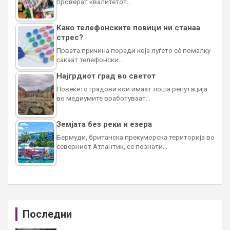
проверат квалитетот…
Како телефонските повици ни станаа
стрес?
Првата причина поради која луѓето сè помалку
сакаат телефонски…
Најгрдиот град во светот
Повеќето градови кои имаат лоша репутација
во медиумите вработуваат…
Земјата без реки и езера
Бермуди, британска прекуморска територија во
северниот Атлантик, се познати…
Последни