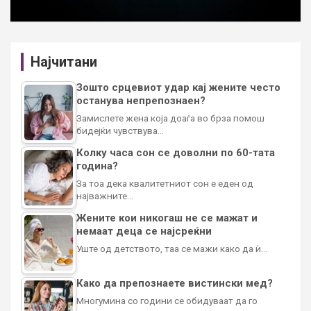
Најчитани
Зошто срцевиот удар кај жените често
останува непрепознаен?
Замислете жена која доаѓа во брза помош
бидејќи чувствува…
Колку часа сон се доволни по 60-тата
година?
За тоа дека квалитетниот сон е еден од
најважните…
Жените кои никогаш не се мажат и
немаат деца се најсреќни
Уште од детството, таа се мажи како да ѝ…
Како да препознаете вистински мед?
Многумина со години се обидуваат да го