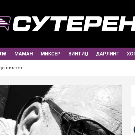
ЛО
МАМАН
МИКСЕР
ВИНТИЏ
ДАРЛИНГ
ХО
дентитетот