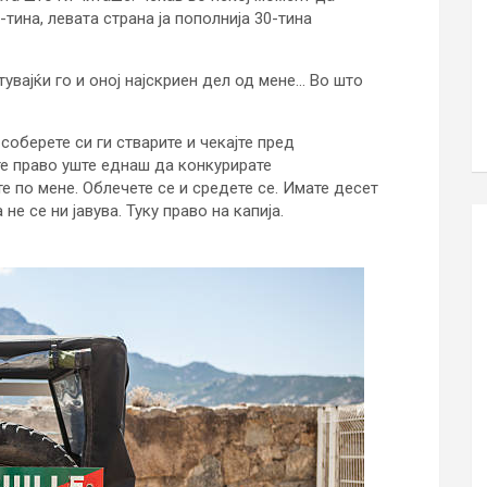
тина, левата страна ја пополнија 30-тина
увајќи го и оној најскриен дел од мене… Во што
соберете си ги стварите и чекајте пред
те право уште еднаш да конкурирате
е по мене. Облечете се и средете се. Имате десет
не се ни јавува. Туку право на капија.