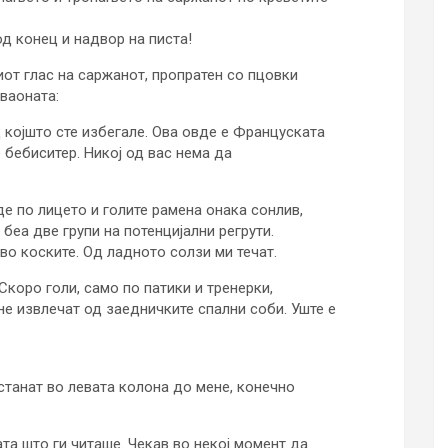
од конец и надвор на писта!
иот глас на саржанот, пропратен со пцовки
аваоната:
д којшто сте избегале. Ова овде е Француската
е бебиситер. Никој од вас нема да
е по лицето и голите рамена онака сонлив,
 беа две групи на потенцијални регрути.
во коските. Од ладното солзи ми течат.
 Скоро голи, само по патики и тренерки,
 не извлечат од заедничките спални соби. Уште е
астанат во левата колона до мене, конечно
та што ги читаше. Чекав во некој момент да