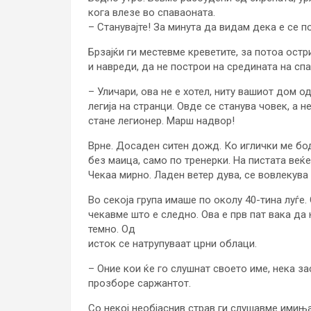
кога влезе во спаваоната.
– Станувајте! За минута да видам дека е се п
Брзајќи ги местевме креветите, за потоа остр
и навреди, да не построи на средината на сп
– Уличари, ова не е хотел, ниту вашиот дом о
легија на странци. Овде се станува човек, а н
стане легионер. Марш надвор!
Врне. Досаден ситен дожд. Ко иглички ме бод
без маица, само по тренерки. На пистата веќе
Чекаа мирно. Ладен ветер дува, се вовлекува 
Во секоја група имаше по околу 40-тина луѓе.
чекавме што е следно. Ова е прв пат вака да
темно. Од
исток се натрупуваат црни облаци.
– Оние кои ќе го слушнат своето име, нека з
прозборе саржантот.
Со некој необјаснив страв ги слушавме имиња