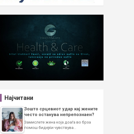
Најчитани
Зошто срцевиот удар кај жените
често останува непрепознаен?
Замислете жена која доаѓа во брза
помош бидејќи чувствува…