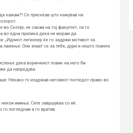
да кажам?! Се присеќав што кажував на
розорот.
 во Скопје, не сакам на тој факултет, си го
жа во една прилика дека не морам да
си: „Идниот легионер ќе го задржи мотивот за
ма лажење. Они знаат се за тебе, дури и нешто повеќе.
мислење дека војничкиот повик на него би
же да напредува.
таше. Некако го издржав неговиот погледот право во
а некои имиња. Сите завршуваа со иќ.
 го погледнав и го вратив.