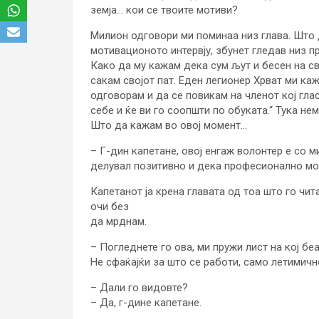
земја… кои се твоите мотиви?
Милион одговори ми поминаа низ глава. Што 
мотивационото интервју, збунет гледав низ п
Како да му кажам дека сум љут и бесен на све
сакам својот пат. Еден легионер Хрват ми ка
одговорам и да се повикам на членот кој гла
себе и ќе ви го соопшти по обуката.“ Тука не
Што да кажам во овој момент…
– Г-дин капетане, овој енгаж волонтер е со 
делувал позитивно и дека професионално мо
Капетанот ја крена главата од тоа што го чи
очи без
да мрднам.
– Погледнете го ова, ми пружи лист на кој бе
Не сфаќајќи за што се работи, само летимично
– Дали го видовте?
– Да, г-дине капетане.