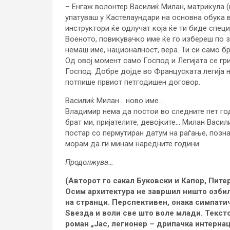
– Енгаж волонтер Василиќ Милан, матрикула (м
упатуваш у Кастелаундари на основна обука 
инструктори ќе одлучат која ќе ти биде спец
Военото, повикувачко име ќе го избереш по 
немаш име, националност, вера. Ти си само бро
Од овој момент само Господ и Легијата се гри
Господ. Добре дојде во Француската легија н
потпише првиот петгодишен договор.
Василиќ Милан… ново име…
Владимир нема да постои во следните пет год
брат ми, пријателите, девојките… Милан Васили
постар со пермутиран датум на раѓање, позн
морам да ги минам наредните години.
Продолжува…
(Авторот го сакал Буковски и Капор, Питер
Осим архитектура не завршил ништо озбил
на странци. Перспективен, онака симпати
Ѕвезда и воли све што воле млади. Текст
роман „Јас, легионер – дрипачка интернац