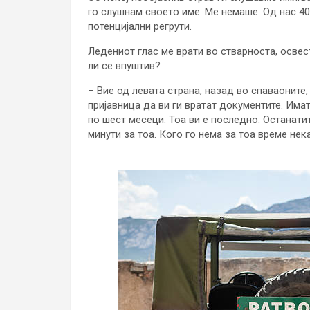
го слушнам своето име. Ме немаше. Од нас 40-
потенцијални регрути.
Ледениот глас ме врати во стварноста, освест
ли се впуштив?
– Вие од левата страна, назад во спаваоните, 
пријавница да ви ги вратат документите. Има
по шест месеци. Тоа ви е последно. Останатит
минути за тоа. Кого го нема за тоа време нека 
….