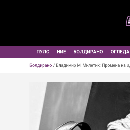
Skip
to
content
ПУЛС
НИЕ
БОЛДИРАНО
ОГЛЕДА
Болдирано
Владимир М. Милетиќ: Промена на и