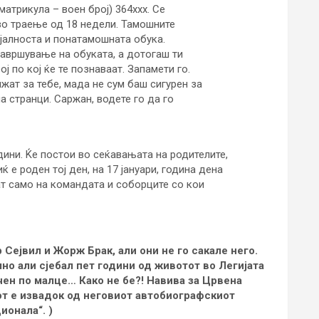
атрикула – воен број) 364ххх. Се
во траење од 18 недели. Тамошните
ијалноста и понатамошната обука.
завршување на обуката, а дотогаш ти
ј по кој ќе те познаваат. Запамети го.
жат за тебе, мада не сум баш сигурен за
а странци. Саржан, водете го да го
ини. Ќе постои во сеќавањата на родителите,
ќ е роден тој ден, на 17 јануари, година дена
ат само на командата и соборците со кои
 Сејвил и Жорж Брак, али они не го сакале него.
но али сјебал пет години од животот во Легијата
чен по малце… Како не бе?! Навива за Црвена
от е извадок од неговиот автобиографскиот
ионала“. )