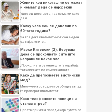
Жените кои никогаш не се мажат
и немаат деца се најсреќни
Уште од детството, таа се мажи како
да ѝ…
Колку часа сон се доволни по
60-тата година?
За тоа дека квалитетниот сон е еден
од најважните…
Марко Китевски (2): Верувам
дека се проколнати сите што
направиле некое зло
„Проколнати се оние што ја ограбија
татковината во криминалната…
Како да препознаете вистински
мед?
Многумина со години се обидуваат да
го проверат квалитетот…
Како телефонските повици ни
станаа стрес?
Првата причина поради која луѓето сè