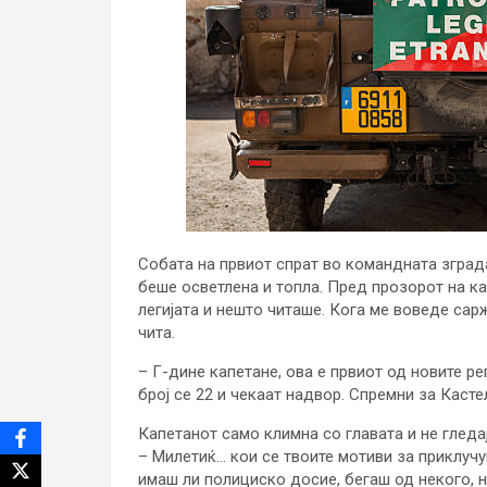
Собата на првиот спрат во командната зград
беше осветлена и топла. Пред прозорот на к
легијата и нешто читаше. Кога ме воведе сарж
чита.
– Г-дине капетане, ова е првиот од новите ре
број се 22 и чекаат надвор. Спремни за Касте
Капетанот само климна со главата и не гледај
– Милетиќ… кои се твоите мотиви за приклучу
имаш ли полициско досие, бегаш од некого, н