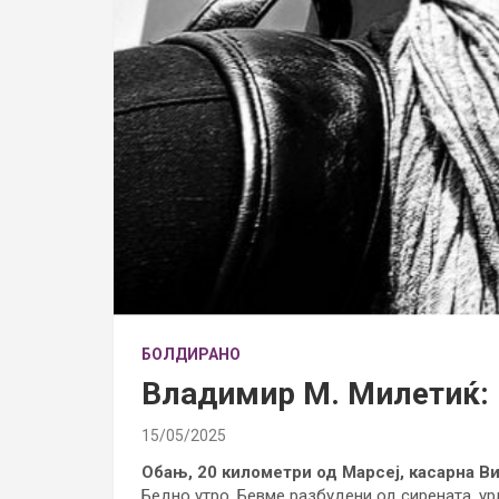
БОЛДИРАНО
Владимир М. Милетиќ: 
15/05/2025
Обањ, 20 километри од Марсеј, касарна Ви
Бедно утро. Бевме разбудени од сирената, у