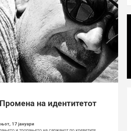
Промена на идентитетот
њот, 17 јануари
рлањето и тропањето на саржанот по креветите