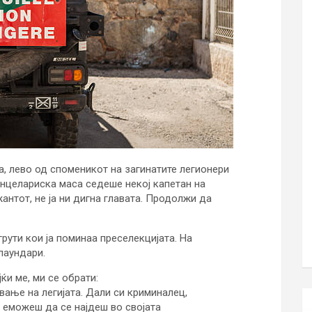
а, лево од споменикот на загинатите легионери
анцелариска маса седеше некој капетан на
антот, не ја ни дигна главата. Продолжи да
грути кои ја поминаа преселекцијата. На
лаундари.
ќи ме, ми се обрати:
вање на легијата. Дали си криминалец,
 еможеш да се најдеш во својата