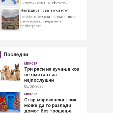
помалку сакаат телефонски…
Најгрдиот град во светот
Повеќето градови кои имаат лоша
репутација во медиумите
вработуваат…
Последни
МИКСЕР
Три раси на кучиња кои
се сметаат за
најпослушни
05/08/2026
МИКСЕР
Стар марокански трик
може да го разлади
домот без трошење