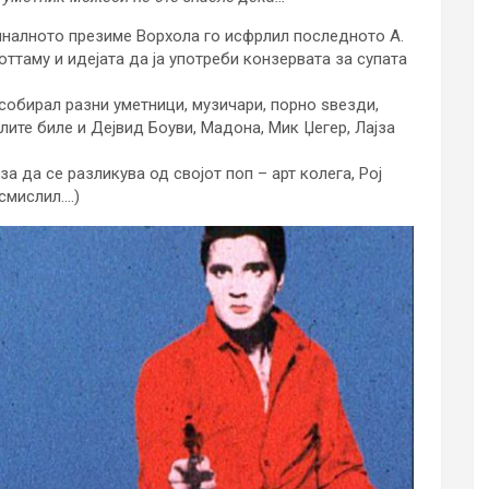
гиналното презиме Ворхола го исфрлил последното А.
ттаму и идејата да ја употреби конзервата за супата
собирал разни уметници, музичари, порно ѕвезди,
ите биле и Дејвид Боуви, Мадона, Мик Џегер, Лајза
а да се разликува од својот поп – арт колега, Рој
смислил….)