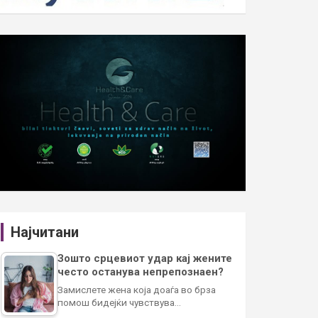
Најчитани
Зошто срцевиот удар кај жените
често останува непрепознаен?
Замислете жена која доаѓа во брза
помош бидејќи чувствува…