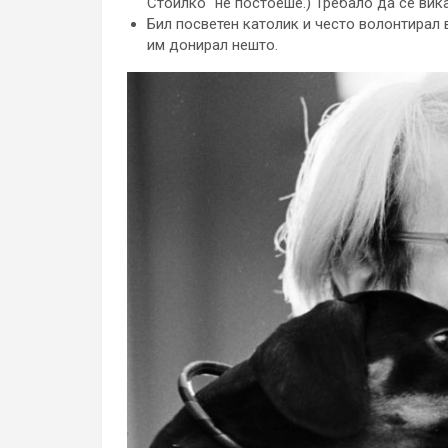
Стоилко“ не постоеше.) Требало да се вика
Бил посветен католик и често волонтирал
им донирал нешто.