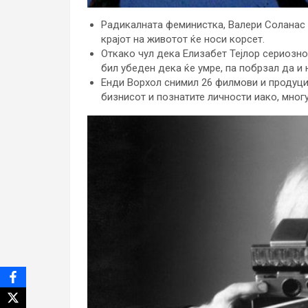
Радикалната феминистка, Валери Соланас в
крајот на животот ќе носи корсет.
Откако чул дека Елизабет Тејлор сериозно
бил убеден дека ќе умре, па побрзал да и 
Енди Ворхол снимил 26 филмови и продуцир
бизнисот и познатите личности иако, мног