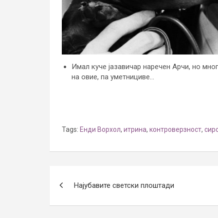
Имал куче јазавичар наречен Арчи, но многу
на овие, па уметнициве…
Tags:
Енди Ворхол
,
итрина
,
контроверзност
,
сир
Post
Најубавите светски плоштади
navigation