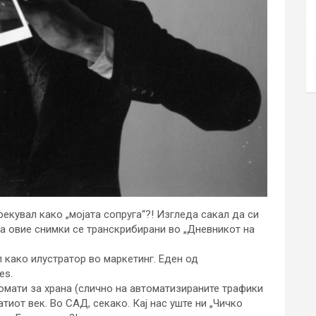
екувал како „мојата сопруга“?! Изгледа сакал да си
на овие снимки се транскрибирани во „Дневникот на
 како илустратор во маркетинг. Еден од
es.
омати за храна (слично на автоматизираните трафики
тиот век. Во САД, секако. Кај нас уште ни „Чичко