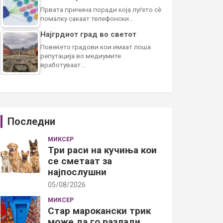
Првата причина поради која луѓето сè
помалку сакаат телефонски…
Најгрдиот град во светот
Повеќето градови кои имаат лоша
репутација во медиумите
вработуваат…
Последни
МИКСЕР
Три раси на кучиња кои
се сметаат за
најпослушни
05/08/2026
МИКСЕР
Стар марокански трик
може да го разлади