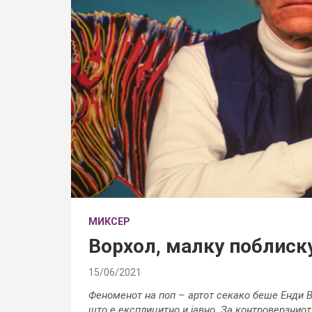
МИКСЕР
Ворхол, малку поблиск
15/06/2021
Феноменот на поп – артот секако беше Енди Во
што е експлицитно и јавно. За контроверзнио