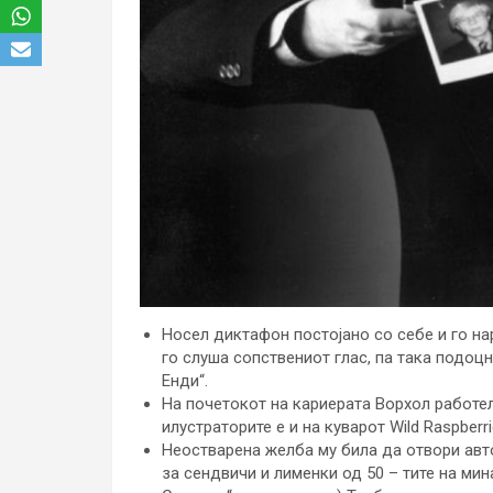
Носел диктафон постојано со себе и го нар
го слуша сопствениот глас, па така подоц
Енди“.
На почетокот на кариерата Ворхол работел
илустраторите е и на куварот Wild Raspberri
Неостварена желба му била да отвори авт
за сендвичи и лименки од 50 – тите на мина