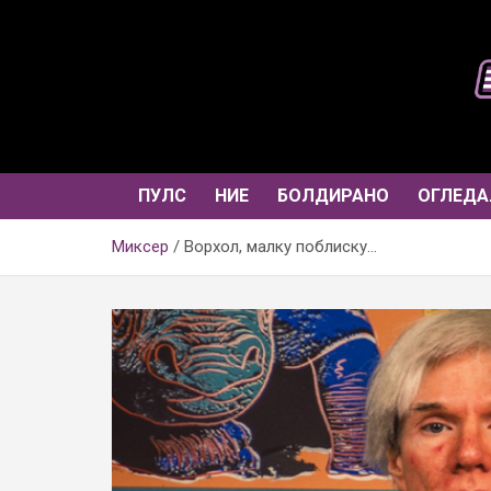
Skip
to
content
ПУЛС
НИЕ
БОЛДИРАНО
ОГЛЕДА
Миксер
Ворхол, малку поблиску…