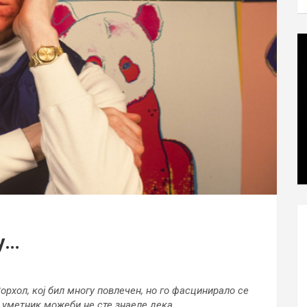
у…
рхол, кој бил многу повлечен, но го фасцинирало се
т уметник можеби не сте знаеле дека…