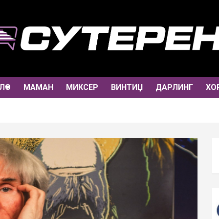
ЛО
МАМАН
МИКСЕР
ВИНТИЏ
ДАРЛИНГ
ХО