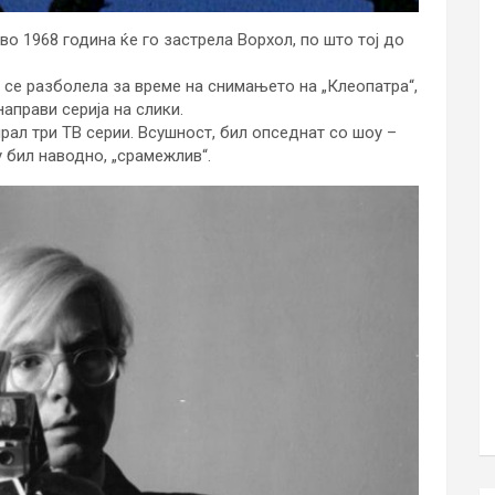
о 1968 година ќе го застрела Ворхол, по што тој до
 се разболела за време на снимањето на „Клеопатра“,
направи серија на слики.
ал три ТВ серии. Всушност, бил опседнат со шоу –
у бил наводно, „срамежлив“.