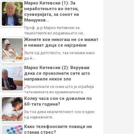
Марко Китевски (1): За
неработењето во петок,
суеверијата, за сонот на
Манџуков…
Проф. д-р Марко Китевски за
тешкотиите во издавањето на…
Жените кои никогаш не се мажат
и немаат деца се најсреќни
Уште од детството, таа се мажи како
да ѝ…
Марко Китевски (2): Верувам
дека се проколнати сите што
направиле некое зло
„Проколнати се оние што ја ограбија
татковината во криминалната…
Колку часа сон се доволни по
60-тата година?
За тоа дека квалитетниот сон е еден
од најважните…
Како телефонските повици ни
станаа стрес?