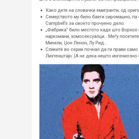
Како дете на словачки емигранти, од ори
Семејството му било баеги сиромашно, па о
Campbell’s за своето прочуено дело.
„Фабрика“ било местото каде што Ворхол 
наркомани, хомосексуалци… Меѓу посетител
Минели, Џон Ленон, Лу Рид…
Сликите во серии почнал да ги прави само з
Лихтенштајн. (А не дека нешто ингениозно 