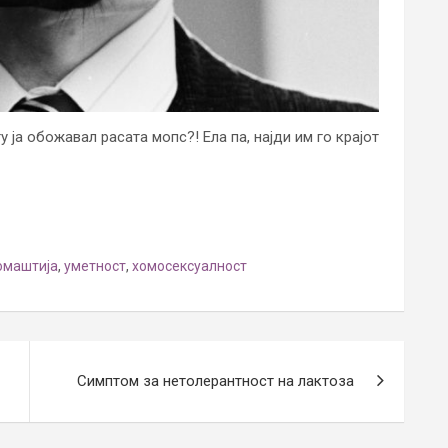
 ја обожавал расата мопс?! Ела па, најди им го крајот
омаштија
,
уметност
,
хомосексуалност
Симптом за нетолерантност на лактоза