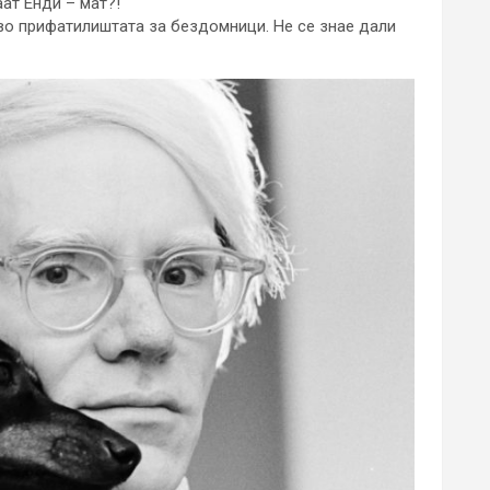
ат Енди – мат?!
 во прифатилиштата за бездомници. Не се знае дали