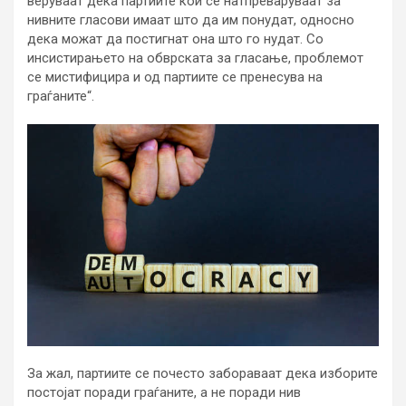
веруваат дека партиите кои се натпреваруваат за
нивните гласови имаат што да им понудат, односно
дека можат да постигнат она што го нудат. Со
инсистирањето на обврската за гласање, проблемот
се мистифицира и од партиите се пренесува на
граѓаните“.
За жал, партиите се почесто забораваат дека изборите
постојат поради граѓаните, а не поради нив