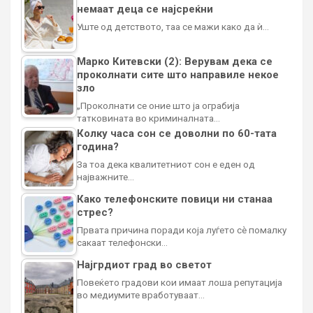
немаат деца се најсреќни
Уште од детството, таа се мажи како да ѝ…
Марко Китевски (2): Верувам дека се
проколнати сите што направиле некое
зло
„Проколнати се оние што ја ограбија
татковината во криминалната…
Колку часа сон се доволни по 60-тата
година?
За тоа дека квалитетниот сон е еден од
најважните…
Како телефонските повици ни станаа
стрес?
Првата причина поради која луѓето сè помалку
сакаат телефонски…
Најгрдиот град во светот
Повеќето градови кои имаат лоша репутација
во медиумите вработуваат…