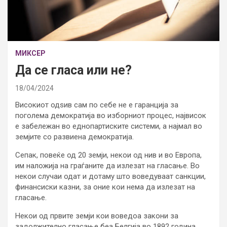
МИКСЕР
Да се гласа или не?
18/04/2024
Високиот одѕив сам по себе не е гаранција за
поголема демократија во изборниот процес, највисок
е забележан во еднопартиските системи, а најмал во
земјите со развиена демократија.
Сепак, повеќе од 20 земји, некои од нив и во Европа,
им наложија на граѓаните да излезат на гласање. Во
некои случаи одат и дотаму што воведуваат санкции,
финансиски казни, за оние кои нема да излезат на
гласање.
Некои од првите земји кои воведоа закони за
задолжително гласање беа Белгија во 1892 година,