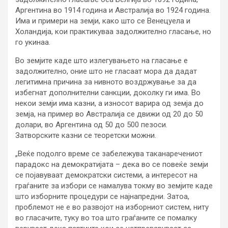
Аргентина во 1914 година и Австралија во 1924 година.
Има и примери на земји, како што се Венецуела и
Холандија, кои практикуваа задолжително гласање, но
го укинаа.
Во земјите каде што излегувањето на гласање е
задолжително, оние што не гласаат мора да дадат
легитимна причина за нивното воздржување за да
избегнат дополнителни санкции, доколку ги има. Во
некои земји има казни, а износот варира од земја до
земја, на пример во Австралија се движи од 20 до 50
долари, во Аргентина од 50 до 500 пезоси.
Затворските казни се теоретски можни.
„Веќе подолго време се забележува таканаречениот
парадокс на демократијата – дека во се повеќе земји
се појавуваат демократски системи, а интересот на
граѓаните за избори се намалува токму во земјите каде
што изборните процедури се најнапредни. Затоа,
проблемот не е во развојот на изборниот систем, ниту
во гласачите, туку во тоа што граѓаните се помалку