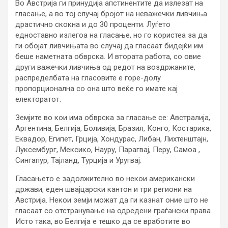
Во Австрија ги принудија апстинентите да излезат на
гласање, а во тој случај бројот на неважечки ливчиња
драстично скокна и до 30 проценти. Луѓето
едноставно излегоа на гласање, но го користеа за да
ги обојат ливчињата во случај да гласаат бидејќи им
беше наметната обврска. И втората работа, со овие
други важечки ливчиња од редот на воздржаните,
распределбата на гласовите е горе-долу
пропорционална со она што веќе го имате кај
електоратот.
Земјите во кои има обврска за гласање се: Австралија,
Аргентина, Белгија, Боливија, Бразил, Конго, Костарика,
Еквадор, Египет, Грција, Хондурас, Либан, Лихтенштајн,
Луксембург, Мексико, Науру, Парагвај, Перу, Самоа ,
Сингапур, Тајланд, Турција и Уругвај.
Гласањето е задолжително во некои американски
држави, еден швајцарски кантон и три региони на
Австрија. Некои земји можат да ги казнат оние што не
гласаат со отстранување на одредени граѓански права.
Исто така, во Белгија е тешко да се вработите во