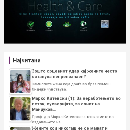
Најчитани
Зошто срцевиот удар кај жените често
останува непрепознаен?
Замислете жена која доаѓа во брза помош
бидејќи чувствува…
Марко Китевски (1): За неработењето во
петок, суеверијата, за сонот на
Манџуков…
Проф. д-р Марко Китевски за тешкотиите во
издавањето на…
Жените кои никогаш не се мажат и