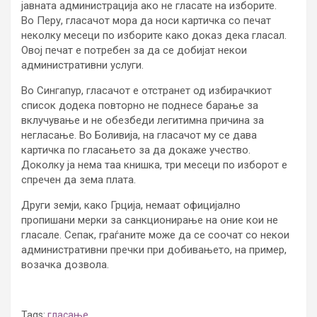
јавната администрација ако не гласате на изборите.
Во Перу, гласачот мора да носи картичка со печат
неколку месеци по изборите како доказ дека гласал.
Овој печат е потребен за да се добијат некои
административни услуги.
Во Сингапур, гласачот е отстранет од избирачкиот
список додека повторно не поднесе барање за
вклучување и не обезбеди легитимна причина за
негласање. Во Боливија, на гласачот му се дава
картичка по гласањето за да докаже учество.
Доколку ја нема таа книшка, три месеци по изборот е
спречен да зема плата.
Други земји, како Грција, немаат официјално
пропишани мерки за санкционирање на оние кои не
гласале. Сепак, граѓаните може да се соочат со некои
административни пречки при добивањето, на пример,
возачка дозвола.
Tags:
гласање