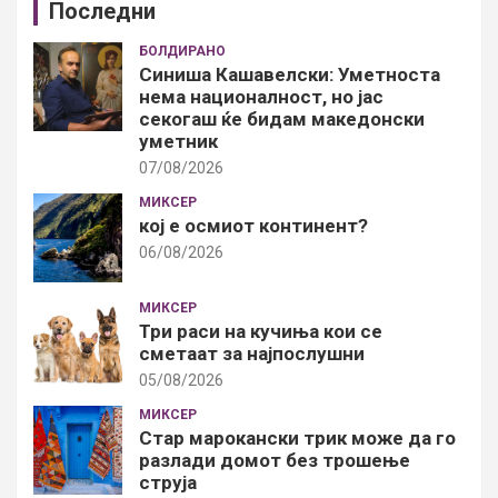
Последни
БОЛДИРАНО
Синиша Кашавелски: Уметноста
нема националност, но јас
секогаш ќе бидам македонски
уметник
07/08/2026
МИКСЕР
кој е осмиот континент?
06/08/2026
МИКСЕР
Три раси на кучиња кои се
сметаат за најпослушни
05/08/2026
МИКСЕР
Стар марокански трик може да го
разлади домот без трошење
струја