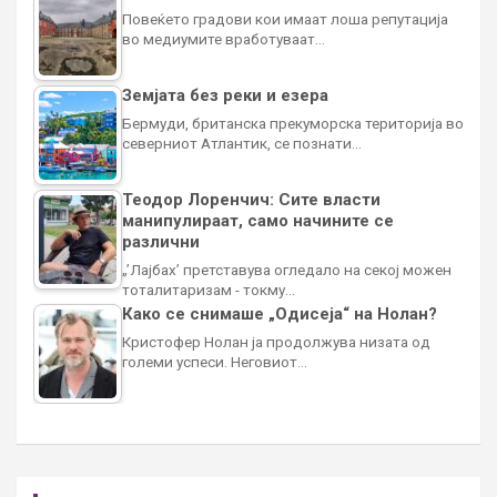
Повеќето градови кои имаат лоша репутација
во медиумите вработуваат…
Земјата без реки и езера
Бермуди, британска прекуморска територија во
северниот Атлантик, се познати…
Теодор Лоренчич: Сите власти
манипулираат, само начините се
различни
„’Лајбах’ претставува огледало на секој можен
тоталитаризам - токму…
Како се снимаше „Одисеја“ на Нолан?
Кристофер Нолан ја продолжува низата од
големи успеси. Неговиот…