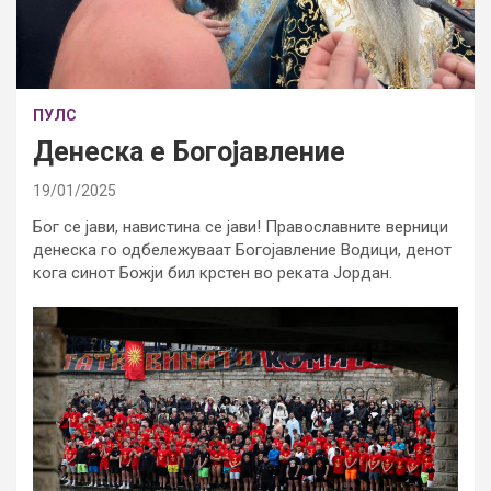
ПУЛС
Денеска е Богојавление
19/01/2025
Бог се јави, навистина се јави! Православните верници
денеска го одбележуваат Богојавление Водици, денот
кога синот Божји бил крстен во реката Јордан.