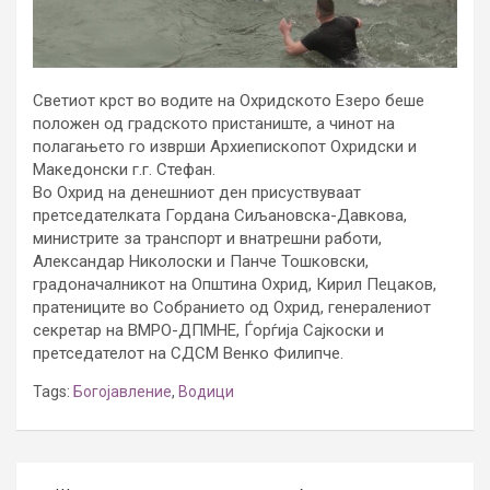
Светиот крст во водите на Охридското Езеро беше
положен од градското пристаниште, а чинот на
полагањето го изврши Архиепископот Охридски и
Македонски г.г. Стефан.
Во Охрид на денешниот ден присуствуваат
претседателката Гордана Сиљановска-Давкова,
министрите за транспорт и внатрешни работи,
Александар Николоски и Панче Тошковски,
градоначалникот на Општина Охрид, Кирил Пецаков,
пратениците во Собранието од Охрид, генералениот
секретар на ВМРО-ДПМНЕ, Ѓорѓија Сајкоски и
претседателот на СДСМ Венко Филипче.
Tags:
Богојавление
,
Водици
Post