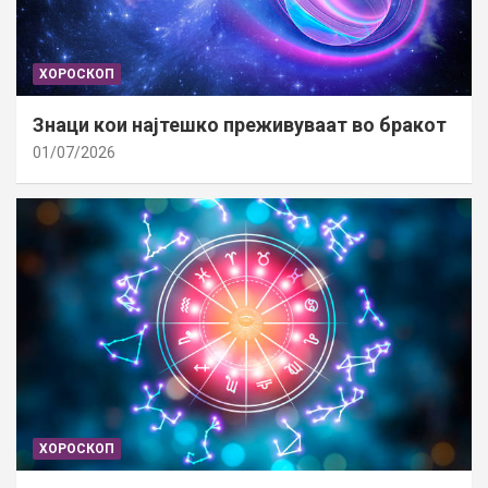
ХОРОСКОП
Знаци кои најтешко преживуваат во бракот
01/07/2026
ХОРОСКОП