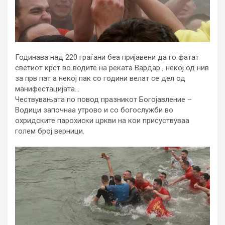
Годинава над 220 граѓани беа пријавени да го фатат
светиот крст во водите на реката Вардар , некој од нив
за прв пат а некој пак со години велат се дел од
манифестацијата…
Чествувањата по повод празникот Богојавление –
Водици започнаа утрово и со богослужби во
охридските парохиски цркви на кои присуствуваа
голем број верници.