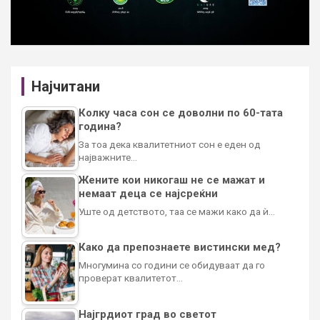
Најчитани
Колку часа сон се доволни по 60-тата
година?
За тоа дека квалитетниот сон е еден од
најважните…
Жените кои никогаш не се мажат и
немаат деца се најсреќни
Уште од детството, таа се мажи како да ѝ…
Како да препознаете вистински мед?
Многумина со години се обидуваат да го
проверат квалитетот…
Најгрдиот град во светот