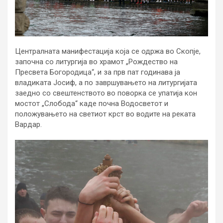
Централната манифестација која се одржа во Скопје,
започна со литургија во храмот „Рождество на
Пресвета Богородица“, и за прв пат годинава ја
владиката Јосиф, а по завршувањето на литургијата
заедно со свештенството во поворка се упатија кон
мостот „Слобода“ каде почна Водосветот и
положувањето на светиот крст во водите на реката
Вардар.