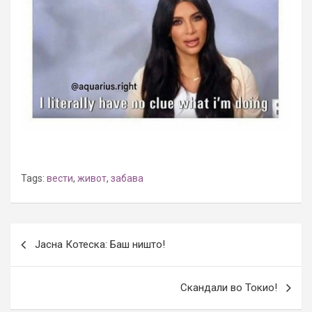
Tags:
вести
,
живот
,
забава
Post
Јасна Котеска: Баш ништо!
navigation
Скандали во Токио!