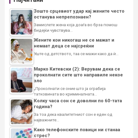
Зошто срцевиот удар кај жените често
останува непрепознаен?
Замислете жена која доаѓа во брза помош
бидејќи чувствува…
Жените кои никогаш не се мажат и
немаат деца се најсреќни
Уште од детството, таа се мажи како да ѝ…
Марко Китевски (2): Верувам дека се
проколнати сите што направиле некое
зло
„Проколнати се оние што ја ограбија
татковината во криминалната…
Колку часа сон се доволни по 60-тата
година?
За тоа дека квалитетниот сон е еден од
најважните…
Како телефонските повици ни станаа
стрес?