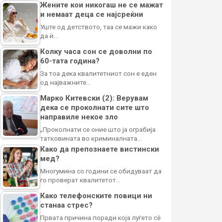
Жените кои никогаш не се мажат
и немаат деца се најсреќни
Уште од детството, таа се мажи како
да ѝ…
Колку часа сон се доволни по
60-тата година?
За тоа дека квалитетниот сон е еден
од најважните…
Марко Китевски (2): Верувам
дека се проколнати сите што
направиле некое зло
„Проколнати се оние што ја ограбија
татковината во криминалната…
Како да препознаете вистински
мед?
Многумина со години се обидуваат да
го проверат квалитетот…
Како телефонските повици ни
станаа стрес?
Првата причина поради која луѓето сè