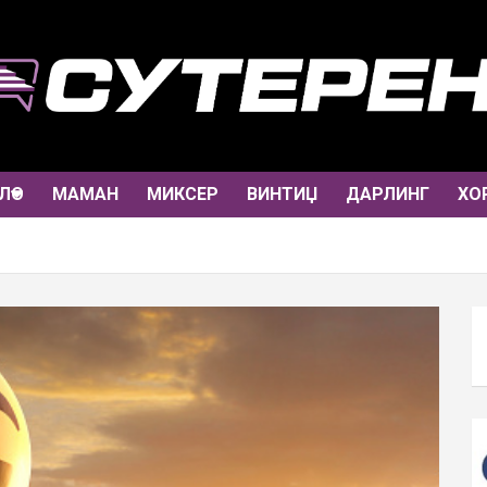
ЛО
МАМАН
МИКСЕР
ВИНТИЏ
ДАРЛИНГ
ХО