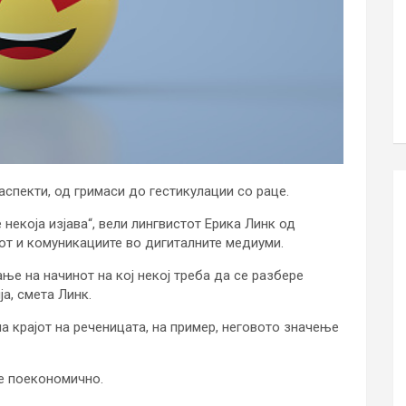
спекти, од гримаси до гестикулации со раце.
 некоја изјава“, вели лингвистот Ерика Линк од
кот и комуникациите во дигиталните медиуми.
ње на начинот на кој некој треба да се разбере
ја, смета Линк.
а крајот на реченицата, на пример, неговото значење
е поекономично.