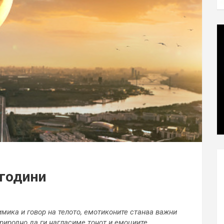
 години
имика и говор на телото, емотиконите станаа важни
природно да ги нагласиме тонот и емоциите