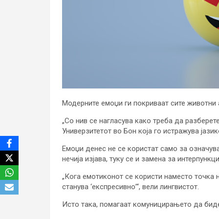
Модерните емоџи ги покриваат сите животни а
„Со нив се нагласува како треба да разберете
Универзитетот во Бон која го истражува јази
Емоџи денес не се користат само за означува
нечија изјава, туку се и замена за интерпункци
„Кога емотиконот се користи наместо точка н
станува ‘експресивно’“, вели лингвистот.
Исто така, помагаат комуницирањето да бид