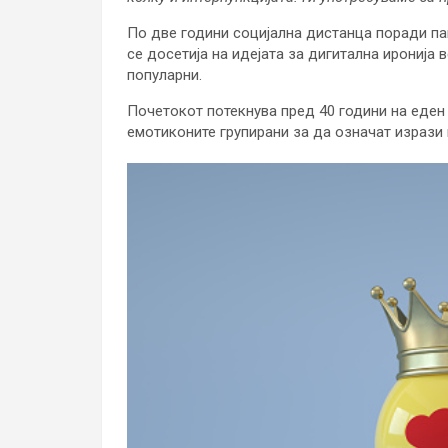
По две години социјална дистанца поради па
се досетија на идејата за дигитална иронија 
популарни.
Почетокот потекнува пред 40 години на еден
емотиконите групирани за да означат изрази 