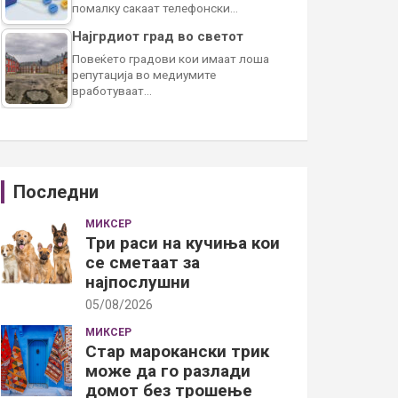
помалку сакаат телефонски…
Најгрдиот град во светот
Повеќето градови кои имаат лоша
репутација во медиумите
вработуваат…
Последни
МИКСЕР
Три раси на кучиња кои
се сметаат за
најпослушни
05/08/2026
МИКСЕР
Стар марокански трик
може да го разлади
домот без трошење