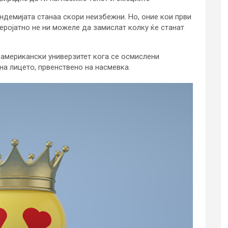
ндемијата станаа скори неизбежни. Но, оние кои први
веројатно не ни можеле да замислат колку ќе станат
 американски универзитет кога се осмислени
на лицето, првенствено на насмевка.