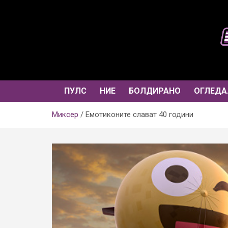
Skip
to
content
ПУЛС
НИЕ
БОЛДИРАНО
ОГЛЕДА
Миксер
Емотиконите слават 40 години