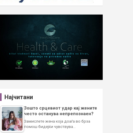
Најчитани
Зошто срцевиот удар кај жените
често останува непрепознаен?
Замислете жена која доаѓа во брза
помош бидејќи чувствува…