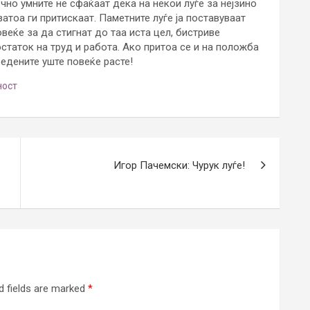
чно умните не сфаќаат дека на некои луѓе за нејзино
атоа ги притискаат. Паметните луѓе ја поставуваат
овеќе за да стигнат до таа иста цел, бистриве
статок на труд и работа. Ако притоа се и на положба
едените уште повеќе расте!
ност
Игор Пачемски: Чурук луѓе!
d fields are marked
*