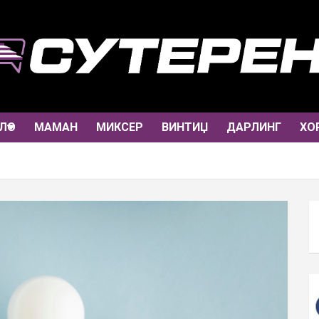
ЛО
МАМАН
МИКСЕР
ВИНТИЏ
ДАРЛИНГ
ХО