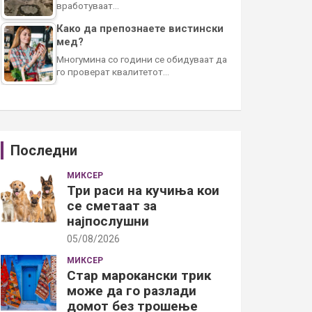
вработуваат…
Како да препознаете вистински
мед?
Многумина со години се обидуваат да
го проверат квалитетот…
Последни
МИКСЕР
Три раси на кучиња кои
се сметаат за
најпослушни
05/08/2026
МИКСЕР
Стар марокански трик
може да го разлади
домот без трошење