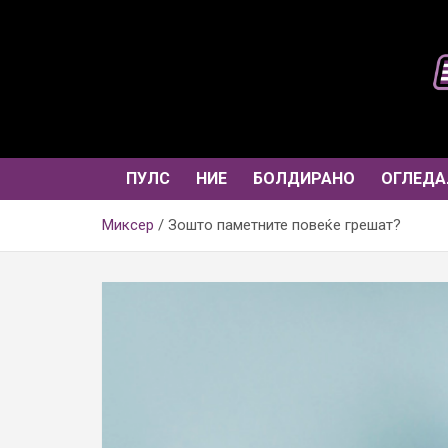
Skip
to
content
ПУЛС
НИЕ
БОЛДИРАНО
ОГЛЕДА
Миксер
Зошто паметните повеќе грешат?