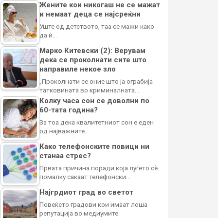
Жените кои никогаш не се мажат
и немаат деца се најсреќни
Уште од детството, таа се мажи како
да ѝ…
Марко Китевски (2): Верувам
дека се проколнати сите што
направиле некое зло
„Проколнати се оние што ја ограбија
татковината во криминалната…
Колку часа сон се доволни по
60-тата година?
За тоа дека квалитетниот сон е еден
од најважните…
Како телефонските повици ни
станаа стрес?
Првата причина поради која луѓето сè
помалку сакаат телефонски…
Најгрдиот град во светот
Повеќето градови кои имаат лоша
репутација во медиумите