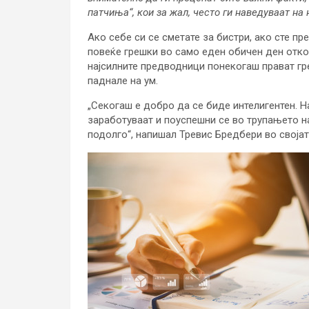
патчиња“, кои за жал, често ги наведуваат н
Ако себе си се сметате за бистри, ако сте пр
повеќе грешки во само еден обичен ден отко
најсилните предводници понекогаш прават гре
паднале на ум.
„Секогаш е добро да се биде интелигентен. На
заработуваат и поуспешни се во трупањето н
подолго“, напишал Тревис Бредбери во својат