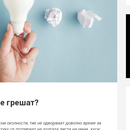
е грешат?
сни околности, тие не одвојуваат доволно време за
туку се потпираат на долгата листа на умни „куси