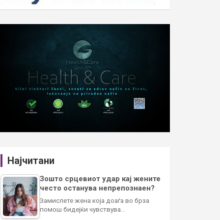
Најчитани
Зошто срцевиот удар кај жените
често останува непрепознаен?
Замислете жена која доаѓа во брза
помош бидејќи чувствува…