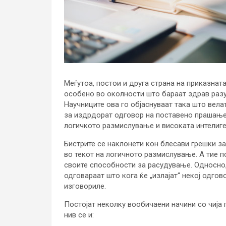
Меѓутоа, постои и друга страна на приказната
особено во околности што бараат здрав раз
Научниците ова го објаснуваат така што вела
за издрдорат одговор на поставено прашање
логичкото размислување и високата интелиген
Бистрите се наклонети кон блесави грешки з
во текот на логичното размислување. А тие п
своите способности за расудување. Односно,
одговараат што кога ќе „излајат“ некој одгов
изговориле.
Постојат неколку вообичаени начини со чија 
нив се и: