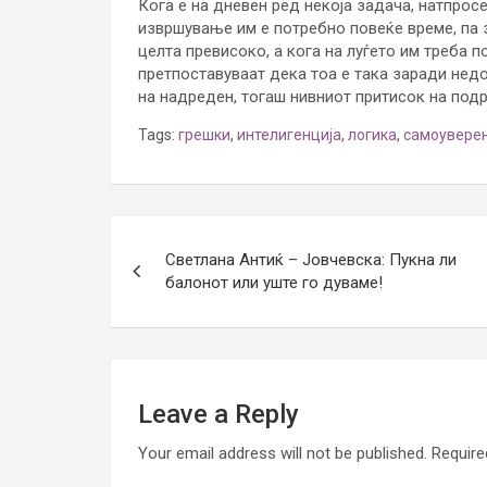
Кога е на дневен ред некоја задача, натпросе
извршување им е потребно повеќе време, па з
целта превисоко, а кога на луѓето им треба п
претпоставуваат дека тоа е така заради недо
на надреден, тогаш нивниот притисок на подр
Tags:
грешки
,
интелигенција
,
логика
,
самоувере
Post
Светлана Антиќ – Јовчевска: Пукна ли
navigation
балонот или уште го дуваме!
Leave a Reply
Your email address will not be published.
Require