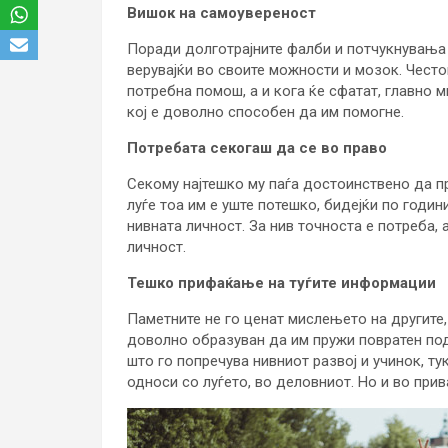
Вишок на самоувереност
Поради долготрајните фалби и потчукнувања 
верувајќи во своите можности и мозок. Често
потребна помош, а и кога ќе сфатат, главно 
кој е доволно способен да им помогне.
Потребата секогаш да се во право
Секому најтешко му паѓа достоинствено да пр
луѓе тоа им е уште потешко, бидејќи по годин
нивната личност. За нив точноста е потреба,
личност.
Тешко прифаќање на туѓите информации
Паметните не го ценат мислењето на другите,
доволно образуван да им пружи повратен под
што го попречува нивниот развој и учинок, 
односи со луѓето, во деловниот. Но и во при