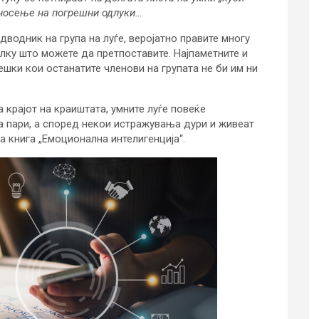
а носење на погрешни одлуки…
едводник на група на луѓе, веројатно правите многу
лку што можете да претпоставите. Најпаметните и
шки кои останатите членови на групата не би им ни
 крајот на краиштата, умните луѓе повеќе
а пари, а според некои истражувања дури и живеат
а книга „Емоционална интелигенција“.