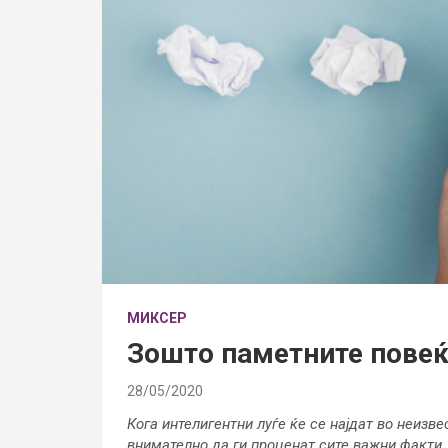
МИКСЕР
Зошто паметните повеќ
28/05/2020
Кога интелигентни луѓе ќе се најдат во неизве
внимателно да ги проценат сите важни факти, 