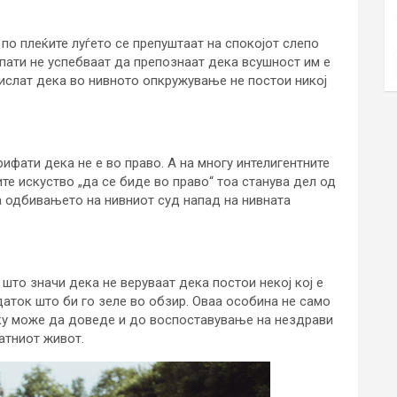
по плеќите луѓето се препуштаат на спокојот слепо
пати не успебваат да препознаат дека всушност им е
мислат дека во нивното опкружување не постои никој
ифати дека не е во право. А на многу интелигентните
ите искуство „да се биде во право“ тоа станува дел од
 а одбивањето на нивниот суд напад на нивната
 што значи дека не веруваат дека постои некој кој е
аток што би го зеле во обзир. Оваа особина не само
туку може да доведе и до воспоставување на нездрави
ватниот живот.