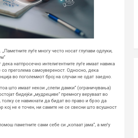
. „Паметните луѓе многу често носат глупави одлуки,
ум“
т дека натпросечно интелигентните луѓе имаат навика
 со преголема самоувереност. Односно, дека
ција во поголемиот број на случаи не одат заедно.
атоа што имаат некои „слепи дамки“ (ограничувања)
остојат бидејќи „мудрециве“ премногу веруваат во
 толку се навикнати да бидат во право и брзо да
ор кој не е точен, ни самите не се свесни што всушност
помош паметните сами себе си „копаат јама“, а меѓу