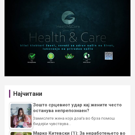
Најчитани
Зошто срцевиот удар кај жените често
останува непрепознаен?
Замислете жена која доаѓа во брза помош
бидејќи чувствува…
Марко Китевски (1): За неработењето во