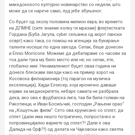
македонското културно новинарство со недели, што
може да се нарече само, луд јебе збуњеног.
Со буџет од околу половина милион евра, во времето
на ДПМНЕ (сите знаеме колку ги мразам) флејтистката
Гордана (Буба Јагула, cyber сељанка од мојот лански
осврт) како така, со помош на агенција за букирање
таленти носеше по една ѕвезда. Сепак, беше донесен
и Ennio Morricone. Можеме да дебатираме со часови за
тоа дали тука му било место или не, но сепак, ете,
глобално име. Ненамалениот буџет оваа година ни
донесе блескави ѕвезди како на пример хорот на
Косовска филхармонија (тој парагон на музичка
екселенција), Хајди Елзесер, која иронично даваше
изјави за медиокритети, небаре самата не разбрала
дека, ако ова е фудбалска лига, таа би била голман на
Ракотинци, и Иван Босиљчиќ, господин „Рањени орао“
на „Кошутњак филм“. Сето ова крунисано со сплет, да
сплет (дали има нешто потрагично, попростачко и
попровинцијално вариете од сплет?! Дали е ова
Далида на Орф?!) од делата на Чајковски како светла