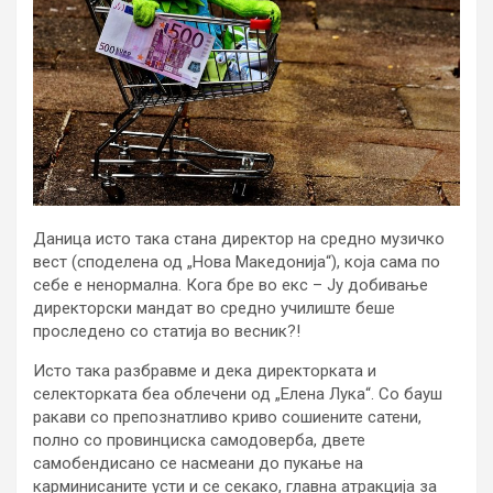
Даница исто така стана директор на средно музичко
вест (споделена од „Нова Македонија“), која сама по
себе е ненормална. Кога бре во екс – Ју добивање
директорски мандат во средно училиште беше
проследено со статија во весник?!
Исто така разбравме и дека директорката и
селекторката беа облечени од „Елена Лука“. Со бауш
ракави со препознатливо криво сошиените сатени,
полно со провинциска самодоверба, двете
самобендисано се насмеани до пукање на
карминисаните усти и се секако, главна атракција за