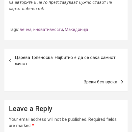
на авторите и не го претставуваат нужно ставот на
сајтот suteren.mk.
Tags:
вечна
,
иновативности
,
Македонија
Post
Царева Трпеноска: Најбитно е да се сака самиот
navigation
живот
Врски без врска
Leave a Reply
Your email address will not be published.
Required fields
are marked
*