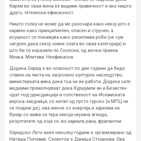
барем во оваа жена ќе видиме правичност и ако ништо
друго, теткинска ефикасност.
Ништо толку не може да ме разочара како некој што е
најавен како принципиелен, опасен и стручен, а
всушност се покажува како расиплива роба (не сум
сигурен дека секој човек спаѓа во оваа категорија) и
што би се изразиле по Скопски, од мочка праена.
Млака. Млитава. Неефикасна.
Додека Охрид е во опасност по две години да биде
ставен на листа на загрозено културно наследство,
министерката вика дека тоа не ѝе работа. Додека сите
медиуми премолчуваат дека Куршумли ан и Безистен
одат под јурисдикција и сопственост на Исламската
верска заедница, со китап од пусто турско (и МПЦ не
се поарни де), ова женче со енергија и харизма на
бунар со жива си тера некоја нејзина агенда,
резултатите од која се, во најмала рака, фрапантни.
Охридско Лето веќе неколку години е организирано од
Наташа Поповиќ. Селектор е Даница Стојанова. Ова