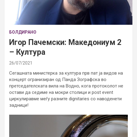
БОЛДИРАНО
Игор Пачемски: Македониум 2
– Култура
26/07/2021
Сегашната министерка за култура прв пат ја видов на
концерт огранизиран од Панда Зографска во
претседателската вила на Водно, кога протоколот не
остави да седиме на мокри столици и post event
циркулиравме меѓу разните dignitaries со наводенети
задници!