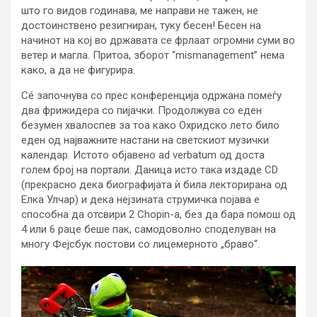
што го видов годинава, ме направи не тажен, не
достоинствено резигниран, туку бесен! Бесен на
начинот на кој во државата се фрлаат огромни суми во
ветер и магла. Притоа, зборот “mismanagement” нема
како, а да не фигурира.
Сé започнува со прес конференција одржана помеѓу
два фрижидера со пијачки. Продолжува со еден
безумен хвалоспев за тоа како Охридско лето било
еден од најважните настани на светскиот музички
календар. Истото објавено ad verbatum од доста
голем број на портали. Даница исто така издаде CD
(прекрасно дека биографијата ѝ била лекторирана од
Елка Улчар) и дека нејзината струмичка појава е
способна да отсвири 2 Chopin-а, без да бара помош од
4 или 6 раце беше пак, самодоволно споделуван на
многу Фејсбук постови со лицемерното „браво“.