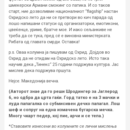
шмекерски Армани смокинг со патика. И со таков
старт, ние дозволивме националниот “flagship” настан
Охридско лето да ни се претвори во кич парада од
лошо напишани статуси од организаторки, емотикони,
цвеќенце, уриме, братче мое. И иако сељанкиве не
треба да се тука, пред сé е виновна министерката.
Рибата од главата смрди. Оставка!
p.s. Оваа колумна ја пишувам од Охрид. Дојдов во
Охрид да не отидам на Охридско лето. Исто така
научив дека „Тинекс“ 25 години подржува култура. Јас
мислев дека подржува пршута.
Нејсе. Македонија вечна.
(Авторот знае да го реши Шродингер за Јаглерод
6, но одбра да црта гаќи. Горд татко е на 3 мачки и
луда папагалка со субмисивен дечко папагал. Лош
шеф и сопруг на една измачена бугарска мечка.
Многу чкарт педер, кој пие, арчи и се тепа.)
*
Ставовите изнесени во колумните се лични мислења