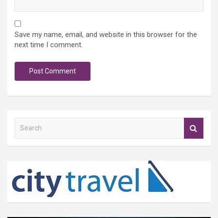
Save my name, email, and website in this browser for the
next time I comment.
S
e
a
r
c
h