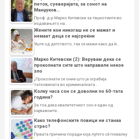
петок, суеверијата, за сонот на
Манџуков…
Проф. д-р Марко Китевски за тешкотиите во
издавањето на…
Жените кои никогаш не се мажат и
немаат деца се најсреќни
Уште од детството, таа се мажи како да ѝ…
Марко Китевски (2): Верувам дека се
проколнати сите што направиле некое
зло
„Проколнати се оние што ја ограбија
татковината во криминалната…
Колку часа сон се доволни по 60-тата
година?
За тоа дека квалитетниот сон е еден од
најважните…
Како телефонските повици ни станаа
стрес?
Првата причина поради која луѓето сè помалку