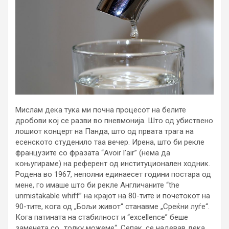
Мислам дека тука ми почна процесот на белите
дробови кој се разви во пневмонија. Што од убиствено
лошиот концерт на Панда, што од првата трага на
есенското студенило таа вечер. Ирена, што би рекле
французите со фразата “Avoir l’air” (нема да
коњугираме) на референт од институционален ходник.
Родена во 1967, неполни единаесет години постара од
мене, го имаше што би рекле Англичаните “the
unmistakable whiff” на крајот на 80-тите и почетокот на
90-тите, кога од „Бољи живот“ станавме „Среќни луѓе“.
Кога патината на стабилност и “excellence” беше
заменета со „толку можеме“. Сепак, се надевав дека