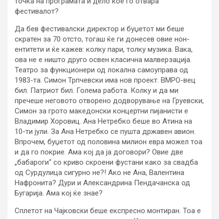
точка на програмата и дело кое го отвара
фестивалот?
Да бев фестивалски директор и буџетот ми беше
скратен за 70 отсто, тогаш ќе ги донесев овие нон-
ентитети и ќе кажев: колку пари, толку музика. Вака,
ова не е ништо друго освен класична малверзација.
Театро за функционери од локална самоуправа од
1983-та. Симон Трпчевски има нов проект. ВМРО-вец
бил. Патриот бил. Голема работа. Колку и да ми
пречеше неговото отворено додворување на Груевски,
Симон за грото македонски концертни пијанисти е
Владимир Хоровиц. Ана Нетребко беше во Атина на
10-ти јули. За Ана Нетребко се пушта државен авион.
Впрочем, буџетот од половина милион евра можел тоа
и да го покрие. Ама кој да ја договори? Овие две
„бабароги“ со криво скроени фустани како за свадба
од Сурдулица сигурно не?! Ако не Ана, Валентина
Нафронита? Дури и Александрина Пендачанска од
Бугарија. Ама кој ќе знае?
Сплетот на Чајковски беше експресно монтиран. Тоа е