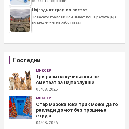
сакаат телефонски…
Најгрдиот град во светот
Повеќето градови кои имаат лоша репутација
во медиумите вработуваат…
Последни
МИКСЕР
Три раси на кучиња кои се
сметаат за најпослушни
05/08/2026
МИКСЕР
Стар марокански трик може да го
разлади домот без трошење
струја
04/08/2026