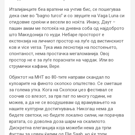
Италијанците беа вратени на учтив бис, се пошегуваа
дека сме во “bagno turco” и со звуците на Vaga Luna си
отидовме среќни и весели во ноќта. Инаку, Даут –
пашин амам ме потсеќа на дневна соба од најдоброто
што Македонија го нуди. Небаре просторот е
екстензија на личниот простор на луѓе од вистинскиот
ков и vice versa. Тука има леснотија на постоењето,
спонтаност, нема простачка мегаломанија. Овој
простор не е за луѓе пораснати на чардак. Или во
струмички кафани, Вере.
Објектот на МНТ во 80-тите направи скандал по
кулоарите на финото скопско општество. Се сметаше
за голема утка. Кога на Скопски џез фестивал се
соочив со влезот, за прв пат по многу години, не
можев, а да не се воодушевам од врамувањето на
нашите културни достигнувања. Никогаш нема да
бидете светски, но бидете локално силни, ни порачува
вратата, со доволна доза шарм на скалилото.
Дискретна елеганција која можеби нема да трпи
фустан за црвен ќилим од Elie Saab, но ќе трпи