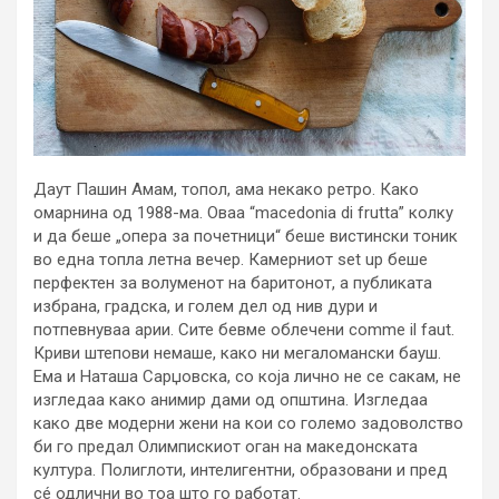
Даут Пашин Амам, топол, ама некако ретро. Како
омарнина од 1988-ма. Оваа “macedonia di frutta” колку
и да беше „опера за почетници“ беше вистински тоник
во една топла летна вечер. Камерниот set up беше
перфектен за волуменот на баритонот, а публиката
избрана, градска, и голем дел од нив дури и
потпевнуваа арии. Сите бевме облечени comme il faut.
Криви штепови немаше, како ни мегаломански бауш.
Ема и Наташа Сарџовска, со која лично не се сакам, не
изгледаа како анимир дами од општина. Изгледаа
како две модерни жени на кои со големо задоволство
би го предал Олимпискиот оган на македонската
култура. Полиглоти, интелигентни, образовани и пред
сé одлични во тоа што го работат.