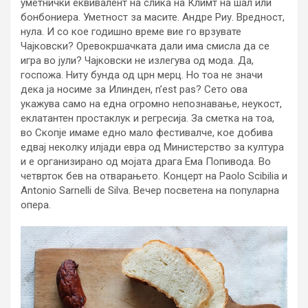
уметнички еквивалент на слика на Климт на шал или
бонбониера. Уметност за масите. Андре Риу. Вредност,
нула. И со кое годишно време вие го врзувате
Чајковски? Оревокршачката дали има смисла да се
игра во јули? Чајковски не излегува од мода. Да,
госпожа. Ниту бунда од црн мерц. Но тоа не значи
дека ја носиме за Илинден, n’est pas? Сето ова
укажува само на една огромно непознавање, неукост,
еклатантен простаклук и регресија. За сметка на тоа,
во Скопје имаме едно мало фестивалче, кое добива
едвај неколку илјади евра од Министерство за култура
и е организирано од мојата драга Ема Попивода. Во
четврток бев на отварањето. Концерт на Paolo Scibilia и
Antonio Sarnelli de Silva. Вечер посветена на популарна
опера.