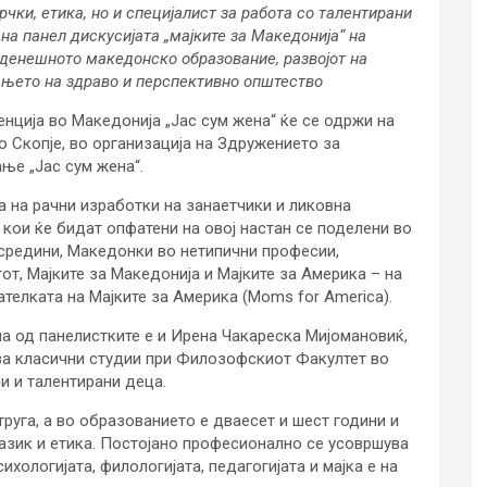
чки, етика, но и специјалист за работа со талентирани
 на панел дискусијата „мајките за Македонија“ на
 денешното македонско образование, развојот на
ањето на здраво и перспективно општество
нција во Македонија „Јас сум жена“ ќе се одржи на
 Скопје, во организација на Здружението за
ње „Јас сум жена“.
 на рачни изработки на занаетчики и ликовна
 кои ќе бидат опфатени на овој настан се поделени во
 средини, Македонки во нетипични професии,
т, Мајките за Македонија и Мајките за Америка – на
ателката на Мајките за Америка (Moms for America).
дна од панелистките е и Ирена Чакареска Мијомановиќ,
за класични студии при Филозофскиот Факултет во
и и талентирани деца.
руга, а во образованието е дваесет и шест години и
јазик и етика. Постојано професионално се усовршува
хологијата, филологијата, педагогијата и мајка е на