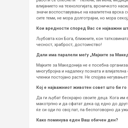
работи се олеснети – пелени, хигиена, меди
влијанието на технологијата, врсничкото нас
значи воспоставување на квалитетна врска с
сите теми, не мора долготрајни, но мора секо
Кои вредности според Вас се најважни шт
Љубовта кон Бога, ближните, кон татковината
чесност, храброст, достоинство!
Дали има паралели меѓу „Мајките за Македо
Мајките за Македонија не е посебна организа
многубројна и надалеку позната и влијателна 
членки постојано расте. Не спојува негување
Кој е најважниот животен совет што би го
Да ги љубат бескрајно своите деца. Кога им 
макотрпно и да сфатат дека од едно до друго
ќе си оди по свој пат, па беспоговорно да ужи
Како поминува еден Ваш обичен ден?