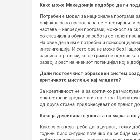
Како може Македонија подобро да ги под
Потребен е модел за национална програма за
опфаќал рано препознавање – тестирање и с
настава – напредни програми, можност за ск
со специјална обука за работа со талентиран
На овие деца им е потребна и психосоцијалн
интелигенција. И сето ова не може без Нацио
развива стратегии, ќе се грижи се поддршка о
развој и раст на нивниот потенцијал кој е до
Дали постоечкиот образовен систем созда
критичкото мислење кај младите?
За креативност не, а за критичко размислува
општествени предмети и тоа е тоа. Пренатруп
од друга страна, придонесуваат од првиот до
Како ја дефинирате улогата на мајката в
Како улога која треба да ја „играат„ толку до
години, било сигурно потешко да се биде мајк