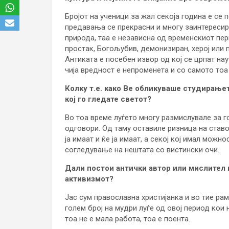
Бројот на ученици за жал секоја година е се 
предавања се прекрасни и многу заинтересир
природа, таа е независна од временскиот пер
простак, Богољубив, демонизиран, херој или п
Антиката е посебен извор од кој се црпат на
чија вредност е непроменета и со самото тоа 
Колку т.е. како Ве обликуваше студирањет
кој го гледате светот?
Во тоа време луѓето многу размислувале за 
одговори. Од таму оставиле ризница на ставо
ја имаат и ќе ја имаат, а секој кој имал мож
согледување на нештата со вистински очи.
Дали постои антички автор или мислител 
активизмот?
Јас сум православна христијанка и во тие рам
голем број на мудри луѓе од овој период кои
тоа не е мала работа, тоа е поента.