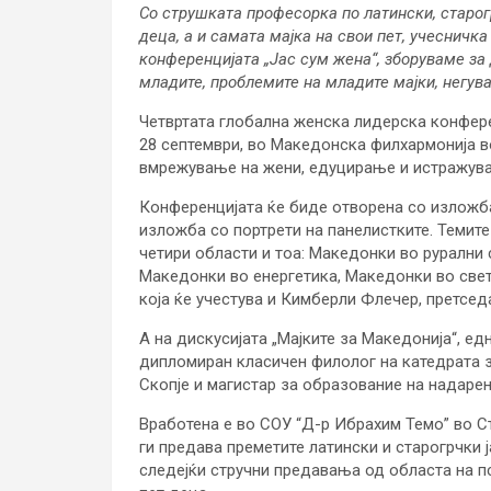
Со струшката професорка по латински, старогр
деца, а и самата мајка на свои пет, учесничка
конференцијата „Јас сум жена“, зборуваме за
младите, проблемите на младите мајки, негув
Четвртата глобална женска лидерска конфере
28 септември, во Македонска филхармонија во
вмрежување на жени, едуцирање и истражува
Конференцијата ќе биде отворена со изложба
изложба со портрети на панелистките. Темите
четири области и тоа: Македонки во рурални
Македонки во енергетика, Македонки во свето
која ќе учестува и Кимберли Флечер, претсед
А на дискусијата „Мајките за Македонија“, е
дипломиран класичен филолог на катедрата 
Скопје и магистар за образование на надарен
Вработена е во СОУ “Д-р Ибрахим Темо” во Ст
ги предава преметите латински и старогрчки 
следејќи стручни предавања од областа на пси