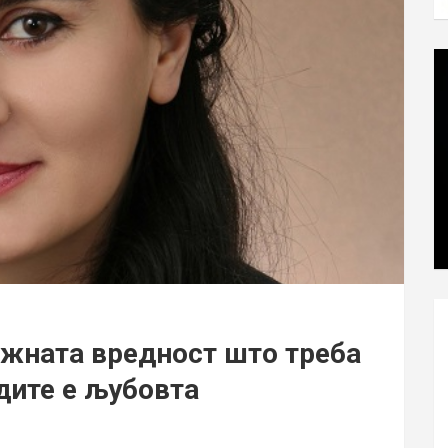
ажната вредност што треба
дите е љубовта