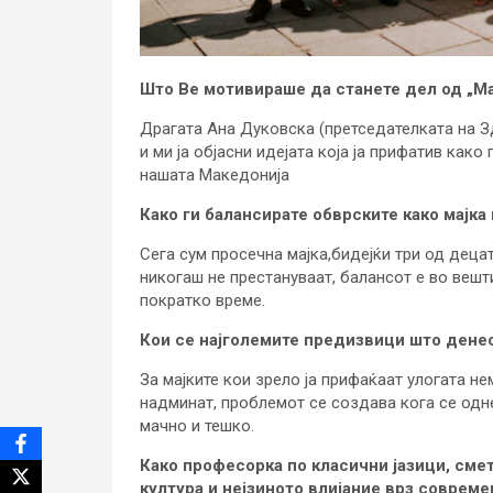
Што Ве мотивираше да станете дел од „Ма
Драгата Ана Дуковска (претседателката на Зд
и ми ја објасни идејата која ја прифатив как
нашата Македонија
Како ги балансирате обврските како мајка
Сега сум просечна мајка,бидејќи три од децат
никогаш не престануваат, балансот е во вешт
пократко време.
Кои се најголемите предизвици што денес
За мајките кои зрело ја прифаќаат улогата не
надминат, проблемот се создава кога се одне
мачно и тешко.
Како професорка по класични јазици, смет
култура и нејзиното влијание врз совреме