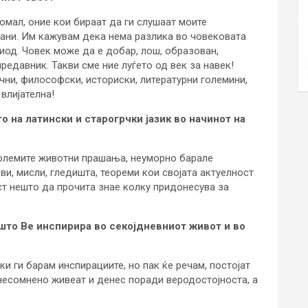
помал, оние кои бираат да ги слушаат моите
ани. Им кажувам дека нема разлика во човековата
иод. Човек може да е добар, лош, образован,
редавник. Такви сме ние луѓето од век за навек!
учни, философски, историски, литературни големини,
влијателна!
о на латински и старогрчки јазик во начинот на
големите животни прашања, неуморно барале
ви, мисли, гледишта, теореми кои својата актуелност
ност нешто да прочита знае колку придонесува за
што Ве инспирира во секојдневниот живот и во
ки ги барам инспирациите, но пак ќе речам, постојат
 несомнено живеат и денес поради веродостојноста, а