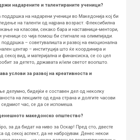
држи надарените и талентираните ученици?
 поддршка на надарени ученици во Македонија кој би
ледење на таленти од најрана возраст. Флексибилна
окање на класови, секако бара и наставници-ментори,
и ученици со чија помош би стигнале на олимпијади.
а поддршка – советувалишта и развој на емоционална
нален центар – институција што ќе координира и
д секој вид, и материјална и финансиска, се со цел
бробит за детето, државата и/или светот воопшто.
ва услови за развој на креативноста и
ње делумно, бидејќи е составен дел од неколку
аноста на лекциите од една страна и долгите часови
 седмиот час, се да се испомеша.
о денешното македонско општество?
бро, за да бидат на ниво за Оскар! Пред сто, двесте
а од секој аспект, да не набројувам. Денес некои