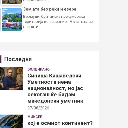
Земјата без реки и езера
Бермуди, британска прекуморска
територија во северниот Атлантик, се
познати…
Последни
БОЛДИРАНО
Синиша Кашавелски:
Уметноста нема
националност, но јас
секогаш ќе бидам
македонски уметник
07/08/2026
МИКСЕР
кој е осмиот континент?