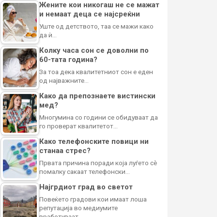
Жените кои никогаш не се мажат
и немаат деца се најсреќни
Уште од детството, таа се мажи како
да ѝ…
Колку часа сон се доволни по
60-тата година?
За тоа дека квалитетниот сон е еден
од најважните…
Како да препознаете вистински
мед?
Многумина со години се обидуваат да
го проверат квалитетот…
Како телефонските повици ни
станаа стрес?
Првата причина поради која луѓето сè
помалку сакаат телефонски…
Најгрдиот град во светот
Повеќето градови кои имаат лоша
репутација во медиумите
вработуваат…