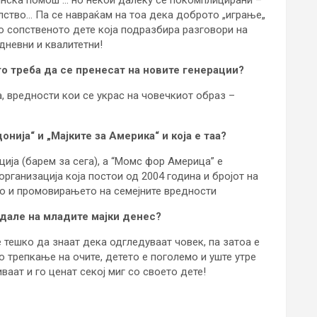
цинска помош … но некои далеку се покомплицирани –
илство… Па се навраќам на тоа дека доброто „играње„
о сопственото дете која подразбира разговори на
јдневни и квалитетни!
о треба да се пренесат на новите генерации?
, вредности кои се украс на човечкиот образ –
нија“ и „Мајките за Америка“ и која е таа?
ција (барем за сега), а “Момс фор Америца” е
организација која постои од 2004 година и бројот на
то и промовирањето на семејните вредности
 дале на младите мајки денес?
е тешко да знаат дека одгледуваат човек, па затоа е
 трепкање на очите, детето е поголемо и уште утре
ваат и го ценат секој миг со своето дете!