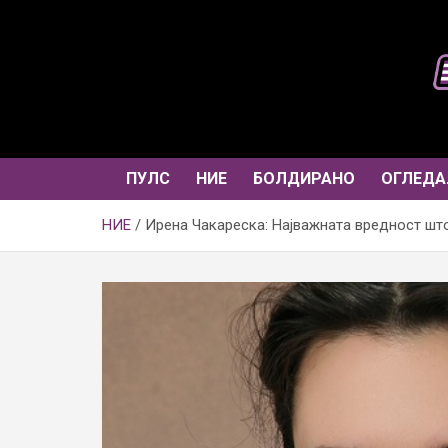
Skip
to
content
ПУЛС
НИЕ
БОЛДИРАНО
ОГЛЕДА
НИЕ
Ирена Чакареска: Најважната вредност што