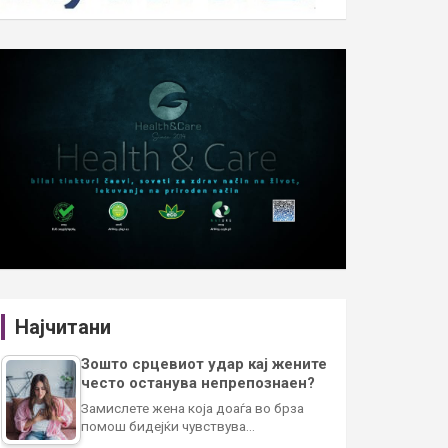
Најчитани
Зошто срцевиот удар кај жените
често останува непрепознаен?
Замислете жена која доаѓа во брза
помош бидејќи чувствува…