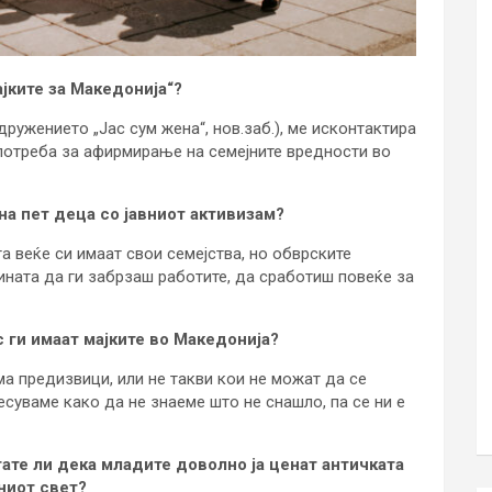
јките за Македонија“?
ружението „Јас сум жена“, нов.заб.), ме исконтактира
о потреба за афирмирање на семејните вредности во
 на пет деца со јавниот активизам?
а веќе си имаат свои семејства, но обврските
ината да ги забрзаш работите, да сработиш повеќе за
 ги имаат мајките во Македонија?
ма предизвици, или не такви кои не можат да се
суваме како да не знаеме што не снашло, па се ни е
ате ли дека младите доволно ја ценат античката
ниот свет?