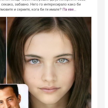
 секако, забавно. Него го интересирало како би
мовите и сериите, кога би ги имале?
Па еве…