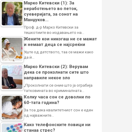
Марко Китевски (1): За
неработењето во петок,
суеверијата, за сонот на
Манџуков…
Проф. д-р Марко Китевски за
тешкотиите во издавањето на…
Жените кои никогаш не се мажат
и немаат деца се најсреќни
Уште од детството, таа се мажи како
да ѝ…
Марко Китевски (2): Верувам
дека се проколнати сите што
направиле некое зло
„Проколнати се оние што ја ограбија
татковината во криминалната…
Колку часа сон се доволни по
60-тата година?
За тоа дека квалитетниот сон е еден
од најважните…
Како телефонските повици ни
станаа стрес?