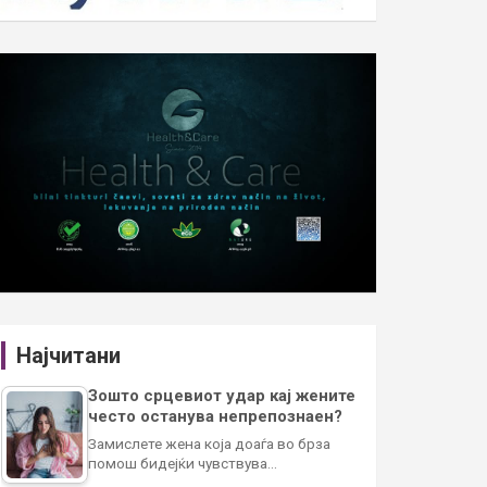
Најчитани
Зошто срцевиот удар кај жените
често останува непрепознаен?
Замислете жена која доаѓа во брза
помош бидејќи чувствува…