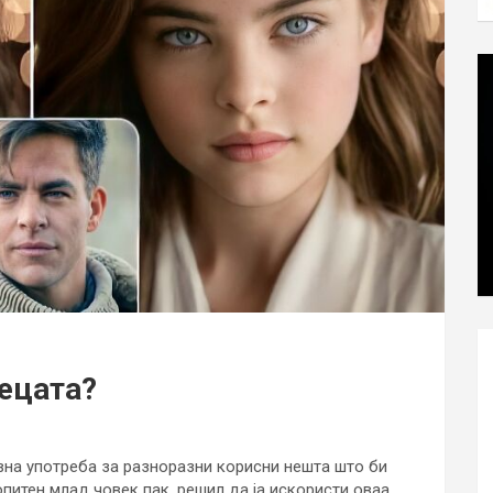
децата?
евна употреба за разноразни корисни нешта што би
питен млад човек пак, решил да ја искористи оваа