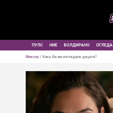
Skip
to
content
ПУЛС
НИЕ
БОЛДИРАНО
ОГЛЕДА
Миксер
Како би им изгледале децата?