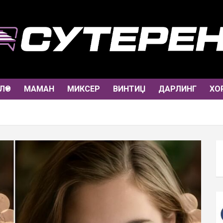
ЛО
МАМАН
МИКСЕР
ВИНТИЏ
ДАРЛИНГ
ХО