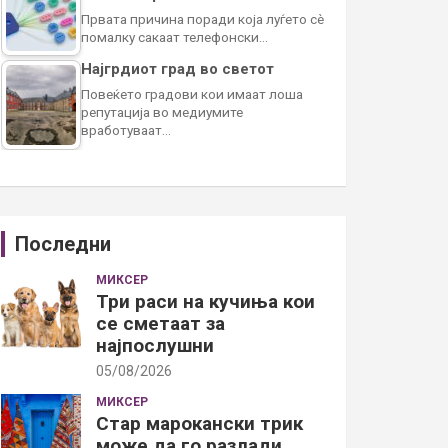
Првата причина поради која луѓето сè
помалку сакаат телефонски…
Најгрдиот град во светот
Повеќето градови кои имаат лоша
репутација во медиумите
вработуваат…
Последни
МИКСЕР
Три раси на кучиња кои
се сметаат за
најпослушни
05/08/2026
МИКСЕР
Стар марокански трик
може да го разлади