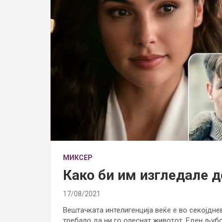
МИКСЕР
Како би им изгледале 
17/08/2021
Вештачката интелигенција веќе е во секојдн
требало да ни го олеснат животот. Еден љубо