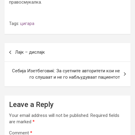
правосмукалка.
Tags:
цигара
Post
Лајк – дислајк
navigation
Себија Изетбеговиќ: За суетните авторитети кои не
го слушаат и не го набљудуваат пациентот
Leave a Reply
Your email address will not be published.
Required fields
are marked
*
Comment
*