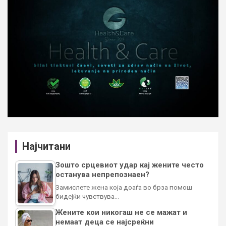
Најчитани
Зошто срцевиот удар кај жените често
останува непрепознаен?
Замислете жена која доаѓа во брза помош
бидејќи чувствува…
Жените кои никогаш не се мажат и
немаат деца се најсреќни