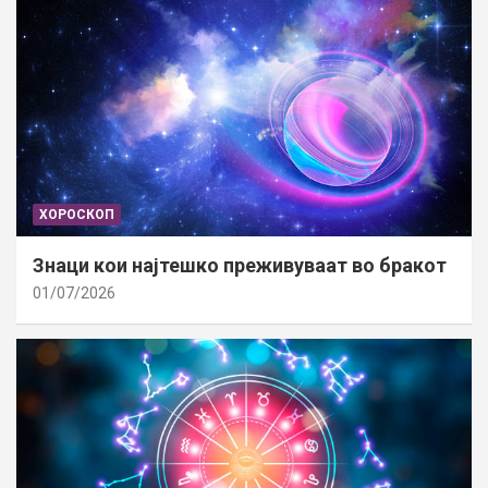
ХОРОСКОП
Знаци кои најтешко преживуваат во бракот
01/07/2026