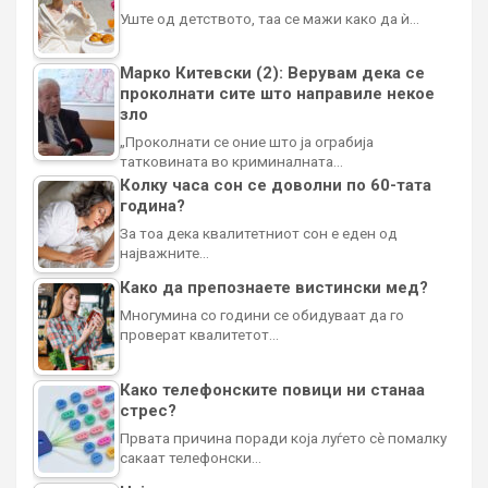
Уште од детството, таа се мажи како да ѝ…
Марко Китевски (2): Верувам дека се
проколнати сите што направиле некое
зло
„Проколнати се оние што ја ограбија
татковината во криминалната…
Колку часа сон се доволни по 60-тата
година?
За тоа дека квалитетниот сон е еден од
најважните…
Како да препознаете вистински мед?
Многумина со години се обидуваат да го
проверат квалитетот…
Како телефонските повици ни станаа
стрес?
Првата причина поради која луѓето сè помалку
сакаат телефонски…