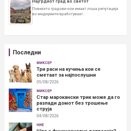
Најгрдиот град во светот
Повеќето градови кои имаат лоша репутација
во медиумите вработуваат…
Последни
МИКСЕР
Три раси на кучиња кои се
сметаат за најпослушни
05/08/2026
МИКСЕР
Стар марокански трик може да го
разлади домот без трошење
струја
04/08/2026
НИЕ
Што е функционална депресија?