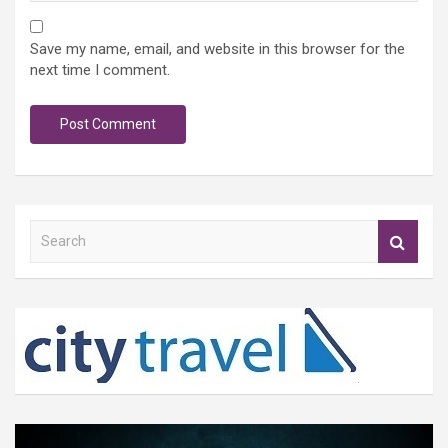
Save my name, email, and website in this browser for the
next time I comment.
S
e
a
r
c
h