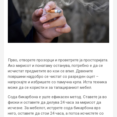
Прво, отворете прозорци и проветрете ја просторијата.
Ако мирисот и понатаму останува, потребно е да се
исчистат предметите во кои се впил. Дрвените
површини најдобро се чистат со разреден оцет –
напрскајте и избришете со памучна крпа. Иста техника
може да се користи и за тапацираниот мебел.
Сода бикарбона е уште ефикасен метод. Ставете ја во
фиоки и оставете да делува 24 часа за мирисот да
исчезне. За мебелот, истурете сода бикарбона врз
него, оставете да стои 24 часа, а потоа исчистете со